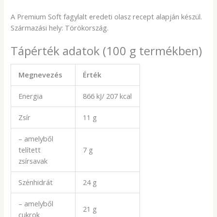
A Premium Soft fagylalt eredeti olasz recept alapján készül.
Származási hely: Törökország.
Tápérték adatok (100 g termékben)
Megnevezés
Érték
Energia
866 kJ/ 207 kcal
Zsír
11 g
– amelyből
telített
7 g
zsírsavak
Szénhidrát
24 g
– amelyből
21 g
cukrok