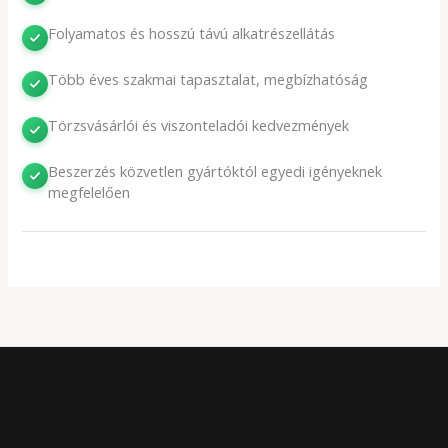
Folyamatos és hosszú távú alkatrészellátás
Több éves szakmai tapasztalat, megbízhatóság
Törzsvásárlói és viszonteladói kedvezmények
Beszerzés közvetlen gyártóktól egyedi igényeknek
megfelelően