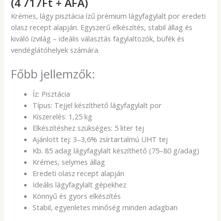
(4 717Ft + ÁFA)
Krémes, lágy pisztácia ízű prémium lágyfagylalt por eredeti
olasz recept alapján. Egyszerű elkészítés, stabil állag és
kiváló ízvilág – ideális választás fagylaltozók, büfék és
vendéglátóhelyek számára.
Főbb jellemzők:
Íz: Pisztácia
Típus: Tejjel készíthető lágyfagylalt por
Kiszerelés: 1,25 kg
Elkészítéshez szükséges: 5 liter tej
Ajánlott tej: 3–3,6% zsírtartalmú UHT tej
Kb. 85 adag lágyfagylalt készíthető (75–80 g/adag)
Krémes, selymes állag
Eredeti olasz recept alapján
Ideális lágyfagylalt gépekhez
Könnyű és gyors elkészítés
Stabil, egyenletes minőség minden adagban