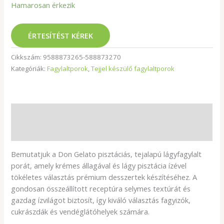
Hamarosan érkezik
ÉRTESÍTÉST KÉREK
Cikkszám:
9588873265-588873270
Kategóriák:
Fagylaltporok
,
Tejjel készülő fagylaltporok
Leírás
További információk
Bemutatjuk a Don Gelato pisztáciás, tejalapú lágyfagylalt
porát, amely krémes állagával és lágy pisztácia ízével
tökéletes választás prémium desszertek készítéséhez. A
gondosan összeállított receptúra selymes textúrát és
gazdag ízvilágot biztosít, így kiváló választás fagyizók,
cukrászdák és vendéglátóhelyek számára.