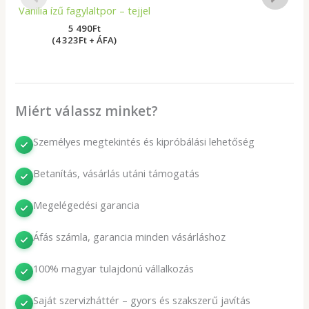
Vanilia ízű fagylaltpor – tejjel
5 490
Ft
(4 323Ft + ÁFA)
Miért válassz minket?
Személyes megtekintés és kipróbálási lehetőség
Betanítás, vásárlás utáni támogatás
Megelégedési garancia
Áfás számla, garancia minden vásárláshoz
100% magyar tulajdonú vállalkozás
Saját szervizháttér – gyors és szakszerű javítás