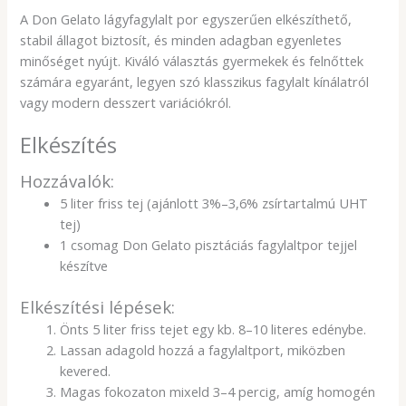
A Don Gelato lágyfagylalt por egyszerűen elkészíthető,
stabil állagot biztosít, és minden adagban egyenletes
minőséget nyújt. Kiváló választás gyermekek és felnőttek
számára egyaránt, legyen szó klasszikus fagylalt kínálatról
vagy modern desszert variációkról.
Elkészítés
Hozzávalók:
5 liter friss tej (ajánlott 3%–3,6% zsírtartalmú UHT
tej)
1 csomag Don Gelato pisztáciás fagylaltpor tejjel
készítve
Elkészítési lépések:
Önts 5 liter friss tejet egy kb. 8–10 literes edénybe.
Lassan adagold hozzá a fagylaltport, miközben
kevered.
Magas fokozaton mixeld 3–4 percig, amíg homogén