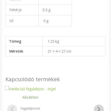
Fehérje
3,5 g
Só
0 g
Tömeg
1.25 kg
Méretek
21 × 4 × 27 cm
Kapcsolódó termékek
Készleten
Fagylaltporok