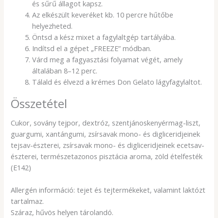
és sűrű állagot kapsz.
Az elkészült keveréket kb. 10 percre hűtőbe
helyezheted.
Öntsd a kész mixet a fagylaltgép tartályába.
Indítsd el a gépet „FREEZE” módban.
Várd meg a fagyasztási folyamat végét, amely
általában 8–12 perc.
Tálald és élvezd a krémes Don Gelato lágyfagylaltot.
Összetétel
Cukor, sovány tejpor, dextróz, szentjánoskenyérmag-liszt,
guargumi, xantángumi, zsírsavak mono- és digliceridjeinek
tejsav-észterei, zsírsavak mono- és digliceridjeinek ecetsav-
észterei, természetazonos pisztácia aroma, zöld ételfesték
(E142)
Allergén információ: tejet és tejtermékeket, valamint laktózt
tartalmaz.
Száraz, hűvös helyen tárolandó.