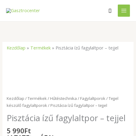
Skip
Search
to
content
Kezdőlap
»
Termékek
»
Pisztácia ízű fagylaltpor – tejjel
Kezdőlap
/
Termékek
/
Hűtéstechnika
/
Fagylaltporok
/
Tejjel
készülő fagylaltporok
/ Pisztácia ízű fagylaltpor – tejjel
Pisztácia ízű fagylaltpor – tejjel
5 990
Ft