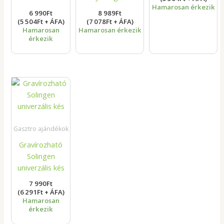
Hamarosan érkezik
6 990
Ft
8 989
Ft
(5 504Ft + ÁFA)
(7 078Ft + ÁFA)
Hamarosan
Hamarosan érkezik
érkezik
Gasztro ajándékok
Gravírozható
Solingen
univerzális kés
7 990
Ft
(6 291Ft + ÁFA)
Hamarosan
érkezik