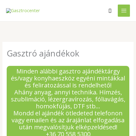
Skip
Search
to
content
Gasztró ajándékok
Minden alábbi gasztro ajándéktárgy
és/vagy konyhaeszköz egyéni mintákkal
és feliratozással is rendelhető!
Ahány anyag, annyi technika. Hímzés,
szublimáció, lézergravírozás, fóliavágás,
homokfújás, DTF stb…
Mondd el ajándék ötledeted telefonon
vagy emailen és az árajánlat elfogadása
után megvalósítjuk elképzeldésed!
+36 70 558 5300