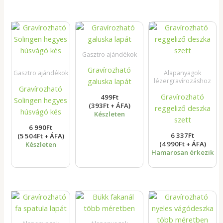
Gasztro ajándékok
Gravírozható
Gasztro ajándékok
Alapanyagok
galuska lapát
lézergravírozáshoz
Gravírozható
Gravírozható
499
Ft
Solingen hegyes
(393Ft + ÁFA)
reggeliző deszka
húsvágó kés
Készleten
szett
6 990
Ft
6 337
Ft
(5 504Ft + ÁFA)
(4 990Ft + ÁFA)
Készleten
Hamarosan érkezik
Ártartomány:
Árta
216Ft
800F
-
-
318Ft
1