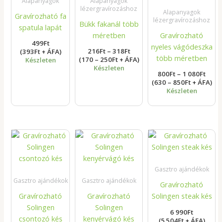
Alapanyagok
Alapanyagok
080F
lézergravírozáshoz
Alapanyagok
Gravírozható fa
lézergravírozáshoz
Bükk fakanál több
spatula lapát
méretben
Gravírozható
499
Ft
nyeles vágódeszka
216
Ft
–
318
Ft
(393Ft + ÁFA)
több méretben
(170 – 250Ft + ÁFA)
Készleten
Készleten
800
Ft
–
1 080
Ft
(630 – 850Ft + ÁFA)
Készleten
Gasztro ajándékok
Gasztro ajándékok
Gasztro ajándékok
Gravírozható
Gravírozható
Gravírozható
Solingen steak kés
Solingen
Solingen
6 990
Ft
csontozó kés
kenyérvágó kés
(5 504Ft + ÁFA)