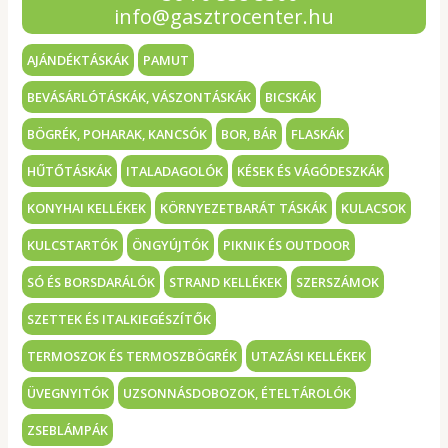
info@gasztrocenter.hu
AJÁNDÉKTÁSKÁK
PAMUT
BEVÁSÁRLÓTÁSKÁK, VÁSZONTÁSKÁK
BICSKÁK
BÖGRÉK, POHARAK, KANCSÓK
BOR, BÁR
FLASKÁK
HŰTŐTÁSKÁK
ITALADAGOLÓK
KÉSEK ÉS VÁGÓDESZKÁK
KONYHAI KELLÉKEK
KÖRNYEZETBARÁT TÁSKÁK
KULACSOK
KULCSTARTÓK
ÖNGYÚJTÓK
PIKNIK ÉS OUTDOOR
SÓ ÉS BORSDARÁLÓK
STRAND KELLÉKEK
SZERSZÁMOK
SZETTEK ÉS ITALKIEGÉSZÍTŐK
TERMOSZOK ÉS TERMOSZBÖGRÉK
UTAZÁSI KELLÉKEK
ÜVEGNYITÓK
UZSONNÁSDOBOZOK, ÉTELTÁROLÓK
ZSEBLÁMPÁK