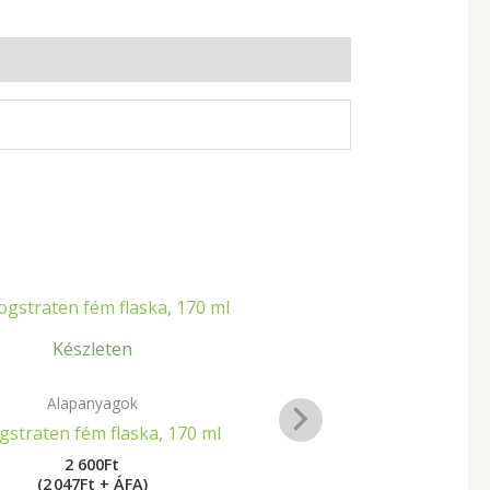
Készleten
Alapanyagok
Alapanyag
straten fém flaska, 170 ml
Gravírozható
2 600
Ft
(2 047Ft + ÁFA)