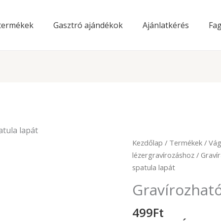
 termékek
Gasztró ajándékok
Ajánlatkérés
Fag
atula lapát
Gravírozható
Kezdőlap
/
Termékek
/
Vág
fa
lézergravírozáshoz
/
Graví
spatula
spatula lapát
lapát
Gravírozható
mennyiség
499
Ft