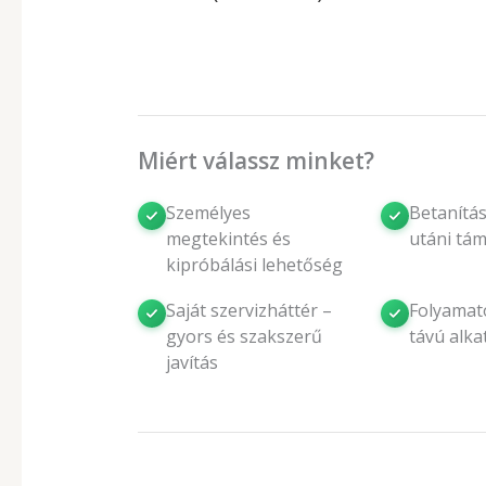
Miért válassz minket?
Személyes
Betanítás
megtekintés és
utáni tá
kipróbálási lehetőség
Saját szervizháttér –
Folyamat
gyors és szakszerű
távú alka
javítás