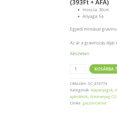
(393Ft + ÁFA)
Hossza: 30cm
Anyaga: Fa
Egyedi mintával gravíro
Az ár a gravírozás díját
Készleten
KOSÁRBA 
Cikkszám:
GC_816774
Kategóriák:
Alapanyagok
,
A
ajándékok
,
Gravíranyag CO2
Címke:
gasztrocenter