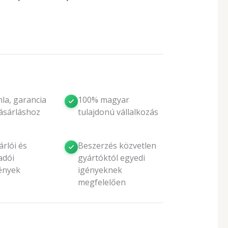
8
(63
la, garancia
100% magyar
ásárláshoz
tulajdonú vállalkozás
rlói és
Beszerzés közvetlen
adói
gyártóktól egyedi
ények
igényeknek
megfelelően