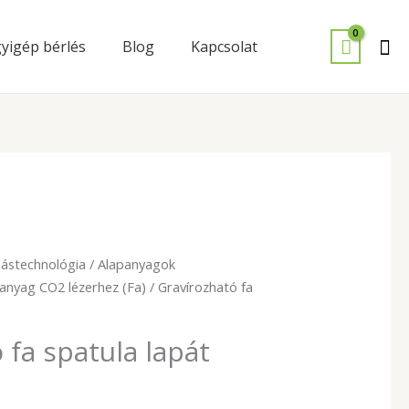
Se
yigép bérlés
Blog
Kapcsolat
ástechnológia
/
Alapanyagok
ranyag CO2 lézerhez (Fa)
/ Gravírozható fa
 fa spatula lapát