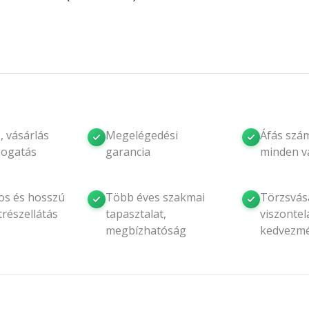
, vásárlás
Megelégedési
Áfás szám
mogatás
garancia
minden v
os és hosszú
Több éves szakmai
Törzsvásá
trészellátás
tapasztalat,
viszontel
megbízhatóság
kedvezm