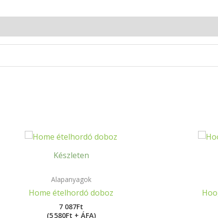
Készleten
Alapanyagok
Home ételhordó doboz
Hoog
7 087
Ft
(5 580Ft + ÁFA)