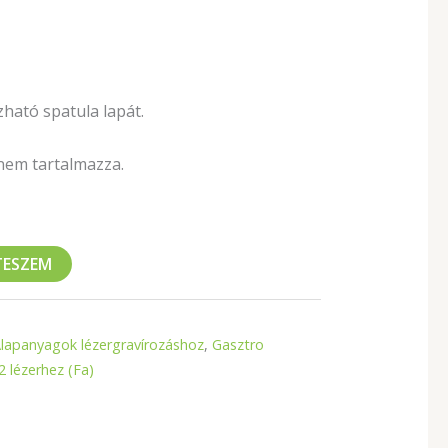
zható spatula lapát.
 nem tartalmazza.
TESZEM
lapanyagok lézergravírozáshoz
,
Gasztro
 lézerhez (Fa)