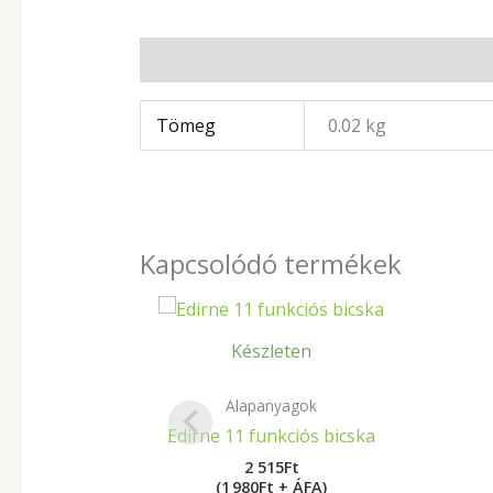
További információk
Tömeg
0.02 kg
Kapcsolódó termékek
Készleten
Alapanyagok
Edirne 11 funkciós bicska
2 515
Ft
(1 980Ft + ÁFA)