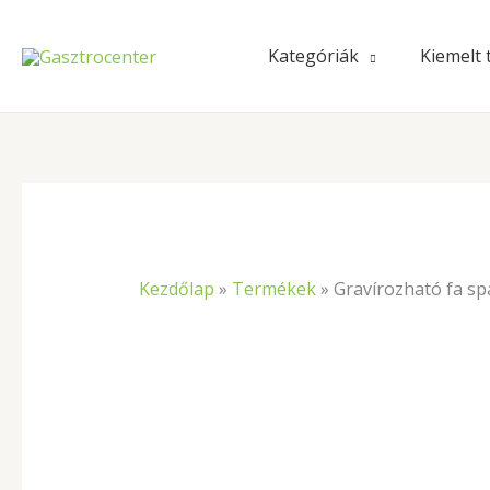
Skip
to
Kategóriák
Kiemelt
content
Kezdőlap
»
Termékek
»
Gravírozható fa sp