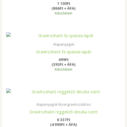
1 100
Ft
(866Ft + ÁFA)
Készleten
Alapanyagok
Gravírozható fa spatula lapát
499
Ft
(393Ft + ÁFA)
Készleten
Alapanyagok lézergravírozáshoz
Gravírozható reggeliző deszka szett
6 337
Ft
(4 990Ft + ÁFA)