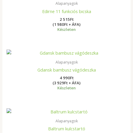
Alapanyagok
Edirne 11 funkciós bicska
2 515
Ft
(1 980Ft + ÁFA)
Készleten
Alapanyagok
Gdansk bambusz vágódeszka
4 990
Ft
(3 929Ft + ÁFA)
Készleten
Alapanyagok
Baltrum kulcstartó