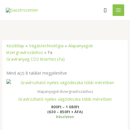
Skip
Search
to
content
Kezdőlap
»
Vágástechnológia
»
Alapanyagok
lézergravírozáshoz
»
Fa
Gravíranyag CO2 lézerhez (Fa)
Mind a(z) 8 találat megjelenítve
Ártartomány:
800Ft
-
Alapanyagok lézergravírozáshoz
1
Gravírozható nyeles vágódeszka több méretben
080Ft
800
Ft
–
1 080
Ft
(630 – 850Ft + ÁFA)
Készleten