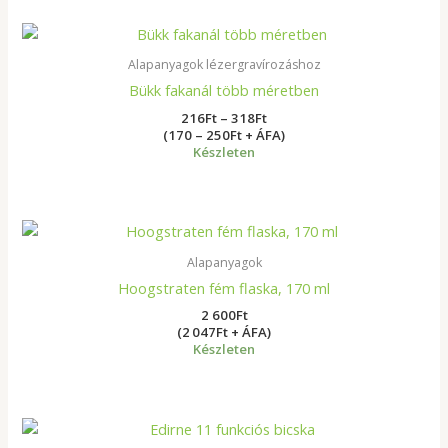
Ártartomány:
216Ft
-
Alapanyagok lézergravírozáshoz
318Ft
Bükk fakanál több méretben
216
Ft
–
318
Ft
(170 – 250Ft + ÁFA)
Készleten
Alapanyagok
Hoogstraten fém flaska, 170 ml
2 600
Ft
(2 047Ft + ÁFA)
Készleten