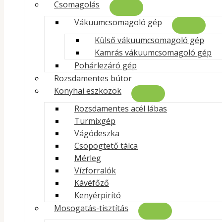
Csomagolás
Vákuumcsomagoló gép
Külső vákuumcsomagoló gép
Gr
Kamrás vákuumcsomagoló gép
Pohárlezáró gép
Rozsdamentes bútor
Konyhai eszközök
Rozsdamentes acél lábas
Turmixgép
Vágódeszka
Csöpögtető tálca
Mérleg
Vízforralók
Kávéfőző
Kenyérpirító
Mosogatás-tisztítás