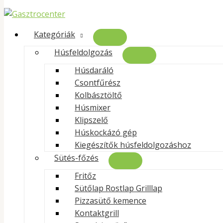
Skip to content
Kategóriák
Húsfeldolgozás
Húsdaráló
Kezdőlap
»
Termékek
»
Hoogstraten fém flaska, 170 ml
Csontfűrész
Kolbásztöltő
Húsmixer
Klipszelő
Kezdőlap
/
Termékek
/
Vágástechnológia
/
Alapanyagok
Húskockázó gép
lézergravírozáshoz
/
Gravíranyag CO2 lézerhez (Fa)
/ Hoogs
Kiegészítők húsfeldolgozáshoz
170 ml
Sütés-főzés
Hoogstraten fém flaska, 170 m
Fritőz
Sütőlap Rostlap Grilllap
2 600
Ft
Pizzasütő kemence
(2 047Ft + ÁFA)
Kontaktgrill