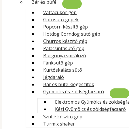
Bár és büfé
Tömeg
0.13 kg
Vattacukor gép
Gofrisütő gépek
szín
Barna
Popcorn készítő gép
Hotdog Corndog sütő gép
Churros készítő gép
Palacsintasütő gép
Burgonya spirálozó
Fánksütő gép
Kürtőskalács sütő
Jégdaráló
Bár és büfé kiegészítők
Gyümölcs és zöldségfacsaró
Elektromos Gyümölcs és zöldségf
Kézi Gyümölcs és zöldségfacsaró
Szuflé készítő gép
Turmix shaker