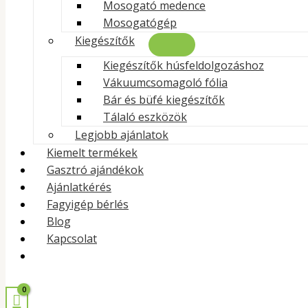
Mosogató medence
Mosogatógép
Kiegészítők
Kiegészítők húsfeldolgozáshoz
Vákuumcsomagoló fólia
Bár és büfé kiegészítők
Tálaló eszközök
Legjobb ajánlatok
Kiemelt termékek
Gasztró ajándékok
Ajánlatkérés
Fagyigép bérlés
Blog
Kapcsolat