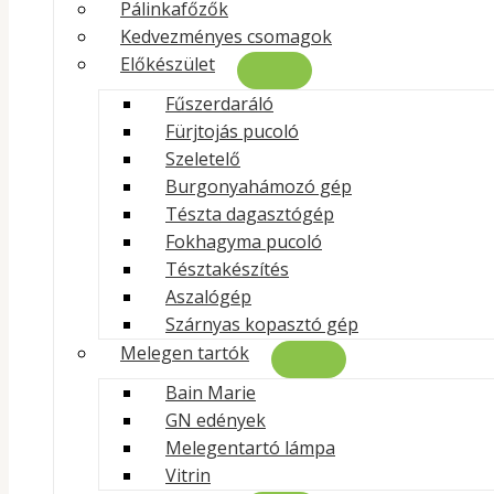
Pálinkafőzők
Kedvezményes csomagok
Előkészület
Fűszerdaráló
Fürjtojás pucoló
Szeletelő
Burgonyahámozó gép
Tészta dagasztógép
Fokhagyma pucoló
Tésztakészítés
Aszalógép
Szárnyas kopasztó gép
Melegen tartók
Bain Marie
GN edények
Melegentartó lámpa
Vitrin