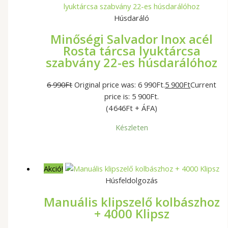
Húsdaráló
Minőségi Salvador Inox acél
Rosta tárcsa lyuktárcsa
szabvány 22-es húsdarálóhoz
6 990
Ft
Original price was: 6 990Ft.
5 900
Ft
Current
price is: 5 900Ft.
(4 646Ft + ÁFA)
Készleten
Akció!
Húsfeldolgozás
Manuális klipszelő kolbászhoz
+ 4000 Klipsz