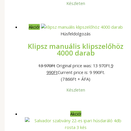
Készleten
Akció!
Húsfeldolgozás
Klipsz manuális klipszelőhöz
4000 darab
13 970
Ft
Original price was: 13 970Ft.
9
990
Ft
Current price is: 9 990Ft.
(7 866Ft + ÁFA)
Készleten
Akció!