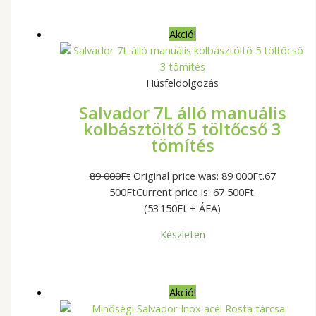
Akció!
Húsfeldolgozás
Salvador 7L álló manuális
kolbásztöltő 5 töltőcső 3
tömítés
89 000
Ft
Original price was: 89 000Ft.
67
500
Ft
Current price is: 67 500Ft.
(53 150Ft + ÁFA)
Készleten
Akció!