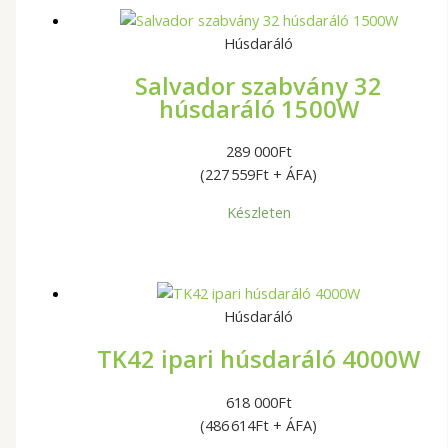
Húsdaráló
Salvador szabvány 32
húsdaráló 1500W
289 000
Ft
(227 559Ft + ÁFA)
Készleten
Húsdaráló
TK42 ipari húsdaráló 4000W
618 000
Ft
(486 614Ft + ÁFA)