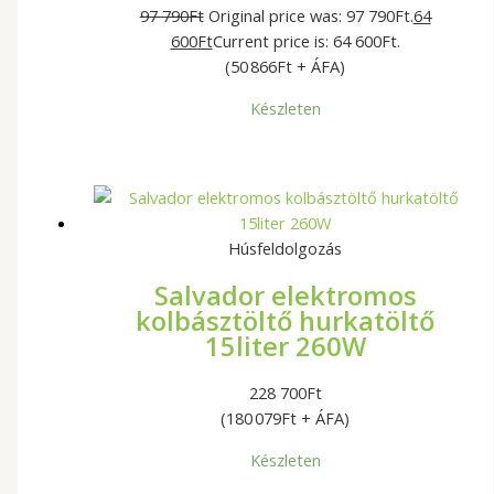
97 790
Ft
Original price was: 97 790Ft.
64
600
Ft
Current price is: 64 600Ft.
(50 866Ft + ÁFA)
Készleten
Húsfeldolgozás
Salvador elektromos
kolbásztöltő hurkatöltő
15liter 260W
228 700
Ft
(180 079Ft + ÁFA)
Készleten