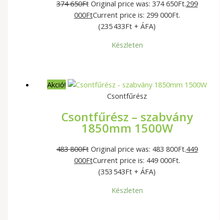
374 650
Ft
Original price was: 374 650Ft.
299
000
Ft
Current price is: 299 000Ft.
(235 433Ft + ÁFA)
Készleten
Akció!
Csontfűrész
Csontfűrész – szabvány
1850mm 1500W
483 800
Ft
Original price was: 483 800Ft.
449
000
Ft
Current price is: 449 000Ft.
(353 543Ft + ÁFA)
Készleten