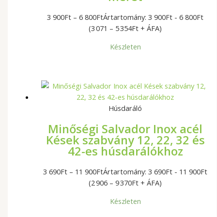
3 900
Ft
–
6 800
Ft
Ártartomány: 3 900Ft - 6 800Ft
(3 071 – 5 354Ft + ÁFA)
Készleten
Húsdaráló
Minőségi Salvador Inox acél
Kések szabvány 12, 22, 32 és
42-es húsdarálókhoz
3 690
Ft
–
11 900
Ft
Ártartomány: 3 690Ft - 11 900Ft
(2 906 – 9 370Ft + ÁFA)
Készleten