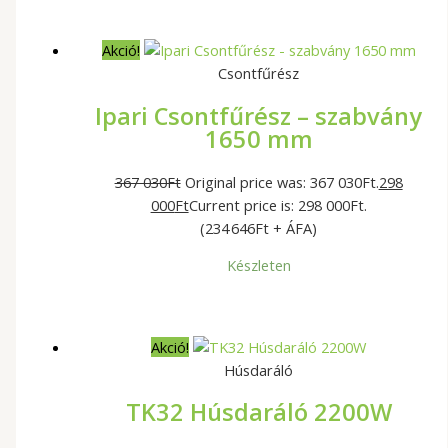
Akció!
Csontfűrész
Ipari Csontfűrész – szabvány
1650 mm
367 030
Ft
Original price was: 367 030Ft.
298
000
Ft
Current price is: 298 000Ft.
(234 646Ft + ÁFA)
Készleten
Akció!
Húsdaráló
TK32 Húsdaráló 2200W