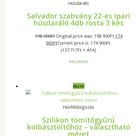
Húsdaráló
Salvador szabvány 22-es ipari
húsdaráló 4db rosta 3 kés
198 900
Ft
Original price was: 198 900Ft.
174
900
Ft
Current price is: 174 900Ft.
(137 717Ft + ÁFA)
Készleten
Akció!
Húsfeldolgozás
Szilikon tömítőgyűrű
kolbásztöltőhöz – választható
méret