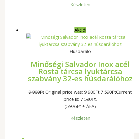
Készleten
Akció!
Húsdaráló
Minőségi Salvador Inox acél
Rosta tárcsa lyuktárcsa
szabvány 32-es húsdarálóhoz
9 900
Ft
Original price was: 9 900Ft.
7 590
Ft
Current
price is: 7 590Ft.
(5 976Ft + ÁFA)
Készleten