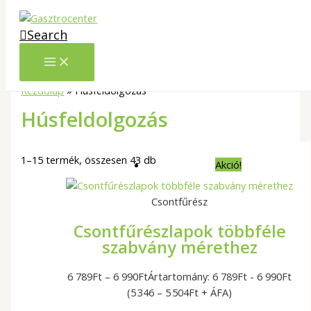
Skip to content
Search
Kezdőlap
»
Húsfeldolgozás
Húsfeldolgozás
1–15 termék, összesen 43 db
Akció!
Csontfűrész
Csontfűrészlapok többféle
szabvány mérethez
6 789
Ft
–
6 990
Ft
Ártartomány: 6 789Ft - 6 990Ft
(5 346 – 5 504Ft + ÁFA)