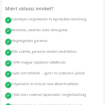
Miért válassz minket?
Személyes megtekintés és kipróbálási lehetőség
Betanítás, vásárlás utáni támogatás
Megelégedési garancia
Áfás számla, garancia minden vásárláshoz
100% magyar tulajdonú vállalkozás
Saját szervizháttér – gyors és szakszerű javítás
Folyamatos és hosszú távú alkatrészellátás
Több éves szakmai tapasztalat, megbízhatóság