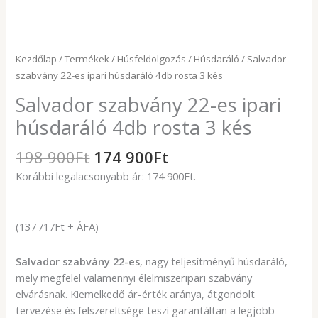
Kezdőlap
/
Termékek
/
Húsfeldolgozás
/
Húsdaráló
/ Salvador
szabvány 22-es ipari húsdaráló 4db rosta 3 kés
Salvador szabvány 22-es ipari
húsdaráló 4db rosta 3 kés
198 900
Ft
174 900
Ft
Korábbi legalacsonyabb ár:
174 900
Ft
.
(137 717Ft + ÁFA)
Salvador szabvány 22-es
, nagy teljesítményű húsdaráló,
mely megfelel valamennyi élelmiszeripari szabvány
elvárásnak. Kiemelkedő ár-érték aránya, átgondolt
tervezése és felszereltsége teszi garantáltan a legjobb