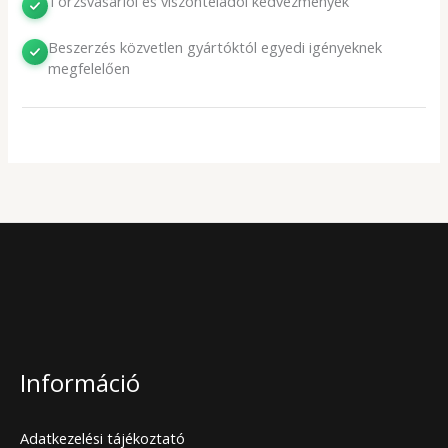
Törzsvásárlói és viszonteladói kedvezmények
Beszerzés közvetlen gyártóktól egyedi igényeknek
megfelelően
Információ
Adatkezelési tájékoztató