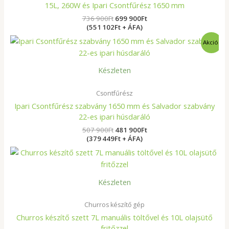
15L, 260W és Ipari Csontfűrész 1650 mm
736 900
Ft
699 900
Ft
(551 102Ft + ÁFA)
Original
Current
Akció!
price
price
was:
is:
507
481
Készleten
900Ft.
900Ft.
Csontfűrész
Ipari Csontfűrész szabvány 1650 mm és Salvador szabvány
22-es ipari húsdaráló
507 900
Ft
481 900
Ft
(379 449Ft + ÁFA)
Készleten
Churros készítő gép
Churros készítő szett 7L manuális töltővel és 10L olajsütő
fritőzzel