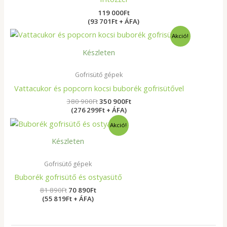
119 000
Ft
(93 701Ft + ÁFA)
Original
Current
Akció!
price
price
was:
is:
Készleten
380
350
900Ft.
900Ft.
Gofrisütő gépek
Vattacukor és popcorn kocsi buborék gofrisütővel
380 900
Ft
350 900
Ft
(276 299Ft + ÁFA)
Original
Current
Akció!
price
price
was:
is:
Készleten
81
70
890Ft.
890Ft.
Gofrisütő gépek
Buborék gofrisütő és ostyasütő
81 890
Ft
70 890
Ft
(55 819Ft + ÁFA)