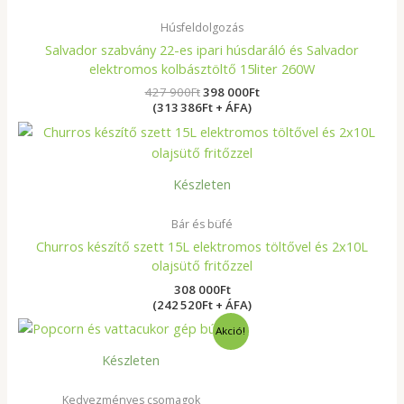
Húsfeldolgozás
Salvador szabvány 22-es ipari húsdaráló és Salvador
elektromos kolbásztöltő 15liter 260W
427 900
Ft
398 000
Ft
(313 386Ft + ÁFA)
Készleten
Bár és büfé
Churros készítő szett 15L elektromos töltővel és 2x10L
olajsütő fritőzzel
308 000
Ft
(242 520Ft + ÁFA)
Original
Current
Akció!
price
price
was:
is:
Készleten
194
175
800Ft.
900Ft.
Kedvezményes csomagok