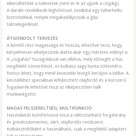
elkerülhetőek a balesetek (nem ér le az ujjunk a csigáig).
A daráló rendelkezik léghűtéssel, továbbá egy túlterhelés
biztosítékkal, melyek megakadályozzák a gép
túlmelegedését.
ÁTGONDOLT TERVEZÉS
A kiömlő rész magassága és hossza, lehetővé teszi, hogy
kényelmesen elhelyezzünk alatta akár egy méretes edényt is.
A „csigaház” huzagolással van ellátva, mely elősegíti a hús
megfelelő tömörítését, ez kolbász vagy hurka töltésnél is
fontos lehet, hogy minél kevesebb levegő kerüljön a bélbe. A
készülékhez speciálisan kifejlesztett olajfürdő és a korszerű
fogaskerék lehetővé teszi az elképesztően halk
munkavégzést.
MAGAS FELSZERELTSÉG, MULTIFUNKCIÓ
Használatát komfortossá teszi a változtatható forgásirány
és gondozásmentes, zárt, olajfürdős rendszere.
Kolbásztöltőként is használható, csak a megfelelő adaptert
kell csatlakoztatni.