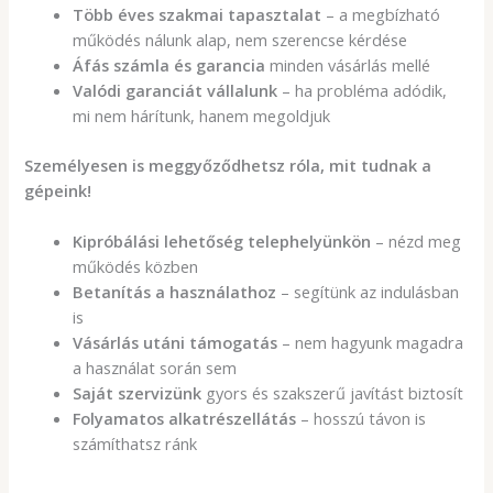
Több éves szakmai tapasztalat
– a megbízható
működés nálunk alap, nem szerencse kérdése
Áfás számla és garancia
minden vásárlás mellé
Valódi garanciát vállalunk
– ha probléma adódik,
mi nem hárítunk, hanem megoldjuk
Személyesen is meggyőződhetsz róla, mit tudnak a
gépeink!
Kipróbálási lehetőség telephelyünkön
– nézd meg
működés közben
Betanítás a használathoz
– segítünk az indulásban
is
Vásárlás utáni támogatás
– nem hagyunk magadra
a használat során sem
Saját szervizünk
gyors és szakszerű javítást biztosít
Folyamatos alkatrészellátás
– hosszú távon is
számíthatsz ránk