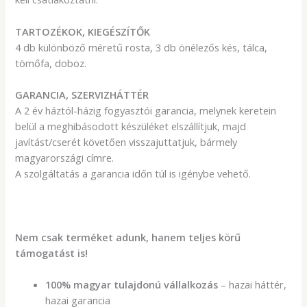
TARTOZÉKOK, KIEGÉSZÍTŐK
4 db különböző méretű rosta, 3 db önélezős kés, tálca,
tömőfa, doboz.
GARANCIA, SZERVIZHÁTTÉR
A 2 év háztól-házig fogyasztói garancia, melynek keretein
belül a meghibásodott készüléket elszállítjuk, majd
javítást/cserét követően visszajuttatjuk, bármely
magyarországi címre.
A szolgáltatás a garancia időn túl is igénybe vehető.
Nem csak terméket adunk, hanem teljes körű
támogatást is!
100% magyar tulajdonú vállalkozás
– hazai háttér,
hazai garancia