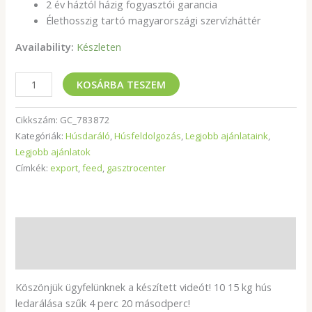
2 év háztól házig fogyasztói garancia
Élethosszig tartó magyarországi szervízháttér
Availability:
Készleten
KOSÁRBA TESZEM
Cikkszám:
GC_783872
Kategóriák:
Húsdaráló
,
Húsfeldolgozás
,
Legjobb ajánlataink
,
Legjobb ajánlatok
Címkék:
export
,
feed
,
gasztrocenter
Leírás
További információk
Köszönjük ügyfelünknek a készített videót! 10 15 kg hús
ledarálása szűk 4 perc 20 másodperc!