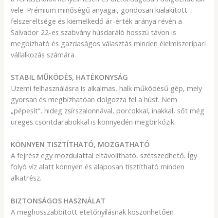
vele. Prémium minőségű anyagai, gondosan kialakított
felszereltsége és kiemelkedő ár-érték aránya révén a
Salvador 22-es szabvány húsdaráló hosszú távon is
megbízható és gazdaságos választás minden élelmiszeripari
vállalkozás számára.
STABIL MŰKÖDÉS, HATÉKONYSÁG
Üzemi felhasználásra is alkalmas, halk működésű gép, mely
gyorsan és megbízhatóan dolgozza fel a húst. Nem
„pépesít”, hideg zsírszalonnával, porcokkal, inakkal, sőt még
üreges csontdarabokkal is könnyedén megbirkózik.
KÖNNYEN TISZTÍTHATÓ, MOZGATHATÓ
A fejrész egy mozdulattal eltávolítható, szétszedhető. Így
folyó víz alatt könnyen és alaposan tisztítható minden
alkatrész.
BIZTONSÁGOS HASZNÁLAT
A meghosszabbított etetőnyílásnak köszönhetően