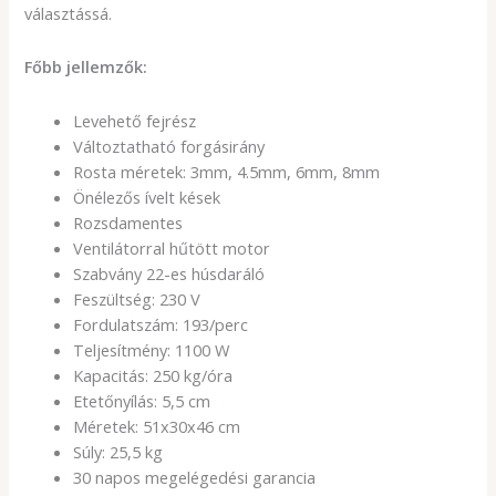
választássá.
Főbb jellemzők:
Levehető fejrész
Változtatható forgásirány
Rosta méretek: 3mm, 4.5mm, 6mm, 8mm
Önélezős ívelt kések
Rozsdamentes
Ventilátorral hűtött motor
Szabvány 22-es húsdaráló
Feszültség: 230 V
Fordulatszám: 193/perc
Teljesítmény: 1100 W
Kapacitás: 250 kg/óra
Etetőnyílás: 5,5 cm
Méretek: 51x30x46 cm
Súly: 25,5 kg
30 napos megelégedési garancia