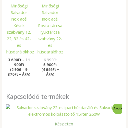
Minőségi
Minőségi
Salvador
Salvador
Inox acél
Inox acél
Kések
Rosta tárcsa
szabvány 12,
lyuktárcsa
22, 32 és 42-
szabvány 22-
es
es
húsdarálókhoz
húsdarálóhoz
3 690
Ft
–
11
6 990
Ft
900
Ft
5 900
Ft
(2 906 – 9
(4 646Ft +
370Ft + ÁFA)
ÁFA)
Kapcsolódó termékek
Original
Current
Akció!
price
price
was:
is:
427
398
Készleten
900Ft.
000Ft.