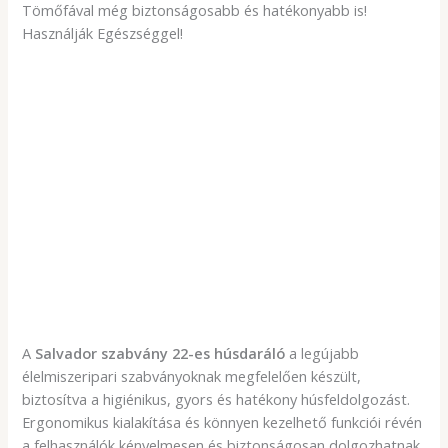
Tömőfával még biztonságosabb és hatékonyabb is!
Használják Egészséggel!
A
Salvador szabvány 22-es húsdaráló
a legújabb
élelmiszeripari szabványoknak megfelelően készült,
biztosítva a higiénikus, gyors és hatékony húsfeldolgozást.
Ergonomikus kialakítása és könnyen kezelhető funkciói révén
a felhasználók kényelmesen és biztonságosan dolgozhatnak