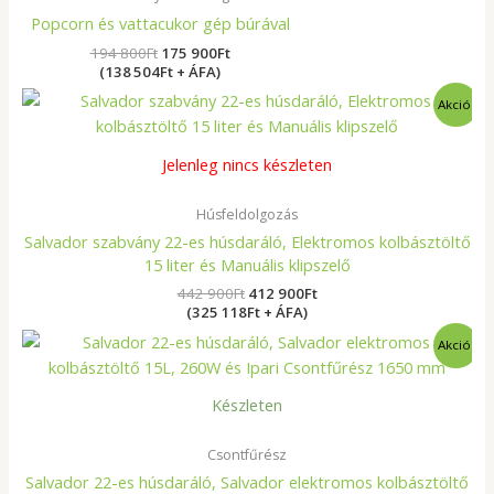
Popcorn és vattacukor gép búrával
194 800
Ft
175 900
Ft
(138 504Ft + ÁFA)
Original
Current
Akció!
price
price
was:
is:
442
412
Jelenleg nincs készleten
900Ft.
900Ft.
Húsfeldolgozás
Salvador szabvány 22-es húsdaráló, Elektromos kolbásztöltő
15 liter és Manuális klipszelő
442 900
Ft
412 900
Ft
(325 118Ft + ÁFA)
Original
Current
Akció!
price
price
was:
is:
736
699
Készleten
900Ft.
900Ft.
Csontfűrész
Salvador 22-es húsdaráló, Salvador elektromos kolbásztöltő