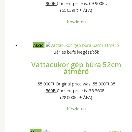
900
Ft
Current price is: 69 900Ft.
(55 039Ft + ÁFA)
Készleten
Akció!
Bár és büfé kiegészítők
Vattacukor gép búra 52cm
átmérő
55 000
Ft
Original price was: 55 000Ft.
35
560
Ft
Current price is: 35 560Ft.
(28 000Ft + ÁFA)
Készleten