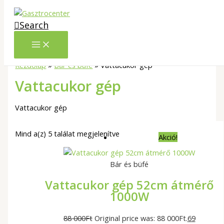
Skip to content
Search
Kezdőlap
»
Bár és büfé
»
Vattacukor gép
Vattacukor gép
Vattacukor gép
Mind a(z) 5 találat megjelenítve
Akció!
Bár és büfé
Vattacukor gép 52cm átmérő
1000W
88 000
Ft
Original price was: 88 000Ft.
69