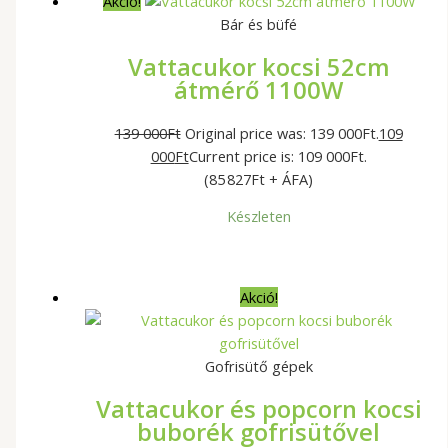
Akció!
Bár és büfé
Vattacukor kocsi 52cm
átmérő 1100W
139 000
Ft
Original price was: 139 000Ft.
109
000
Ft
Current price is: 109 000Ft.
(85 827Ft + ÁFA)
Készleten
Akció!
Gofrisütő gépek
Vattacukor és popcorn kocsi
buborék gofrisütővel