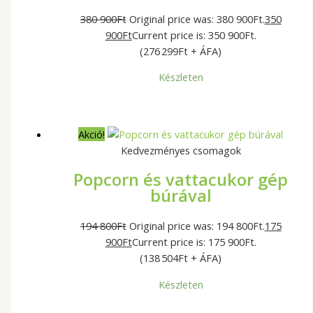
380 900
Ft
Original price was: 380 900Ft.
350
900
Ft
Current price is: 350 900Ft.
(276 299Ft + ÁFA)
Készleten
Akció!
Kedvezményes csomagok
Popcorn és vattacukor gép
búrával
194 800
Ft
Original price was: 194 800Ft.
175
900
Ft
Current price is: 175 900Ft.
(138 504Ft + ÁFA)
Készleten