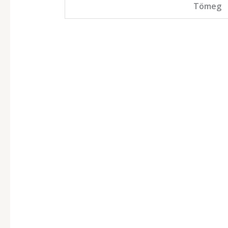
Tömeg
Churros készítő 