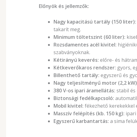
Előnyök és jellemzők:
Nagy kapacitású tartály (150 liter):
takarít meg.
Minimum töltetszint (60 liter):
kiseb
Rozsdamentes acél kivitel:
higiéniku
szabványoknak.
Kétirányú keverés:
előre- és hátra
Kétkeverőkaros rendszer:
gyors, eg
Billenthető tartály:
egyszerű és gyor
Nagy teljesítményű motor (2,2 kW)
380 V-os ipari áramellátás:
stabil és
Biztonsági fedélkapcsoló:
automatiku
Mobil kivitel:
fékezhető kerekekkel e
Masszív felépítés (kb. 150 kg):
ipari
Egyszerű karbantartás:
a sima felül