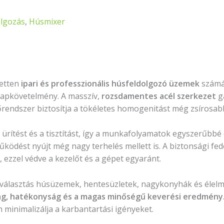
lgozás
,
Húsmixer
zetten
ipari és professzionális húsfeldolgozó üzemek
számár
lapkövetelmény. A masszív,
rozsdamentes acél szerkezet
ga
rendszer biztosítja a tökéletes homogenitást még zsírosab
ürítést és a tisztítást, így a munkafolyamatok egyszerűbbé
űködést nyújt még nagy terhelés mellett is. A biztonsági fe
 ezzel védve a kezelőt és a gépet egyaránt.
 választás húsüzemek, hentesüzletek, nagykonyhák és élelm
g, hatékonyság és a magas minőségű keverési eredmény
 minimalizálja a karbantartási igényeket.