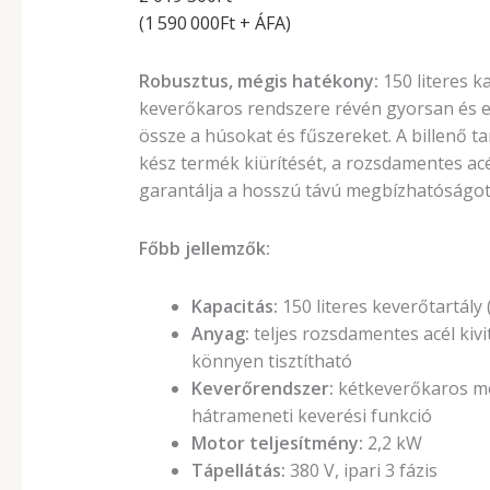
(1 590 000Ft + ÁFA)
Robusztus, mégis hatékony:
150 literes k
keverőkaros rendszere révén gyorsan és 
össze a húsokat és fűszereket. A billenő t
kész termék kiürítését, a rozsdamentes acél
garantálja a hosszú távú megbízhatóságot
Főbb jellemzők:
Kapacitás:
150 literes keverőtartály (m
Anyag:
teljes rozsdamentes acél kivit
könnyen tisztítható
Keverőrendszer:
kétkeverőkaros me
hátrameneti keverési funkció
Motor teljesítmény:
2,2 kW
Tápellátás:
380 V, ipari 3 fázis