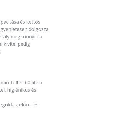
apacitása és kettős
egyenletesen dolgozza
artály megkönnyíti a
 kivitel pedig
.
in. töltet: 60 liter)
el, higiénikus és
goldás, előre- és