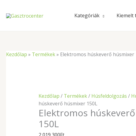
Skip
to
Kategóriák
Kiemelt
content
Elektromos
Kezdőlap
»
Termékek
»
Elektromos húskeverő húsmixer
húskeverő
húsmixer
150L
mennyiség
Kezdőlap
/
Termékek
/
Húsfeldolgozás
/
H
húskeverő húsmixer 150L
Elektromos húskeverő
150L
2 019 300
Ft