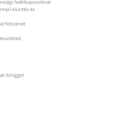
onsági fedélkapcsolóval
önnyű kiürítés és
l felszerelt
esüzletek,
t lízinggel