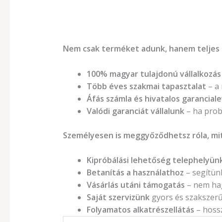
Nem csak terméket adunk, hanem teljes 
100% magyar tulajdonú vállalkozás
Több éves szakmai tapasztalat
– a
Áfás számla és hivatalos garanciale
Valódi garanciát vállalunk
– ha prob
Személyesen is meggyőződhetsz róla, mit
Kipróbálási lehetőség telephelyün
Betanítás a használathoz
– segítünk
Vásárlás utáni támogatás
– nem ha
Saját szervizünk
gyors és szakszerű 
Folyamatos alkatrészellátás
– hossz