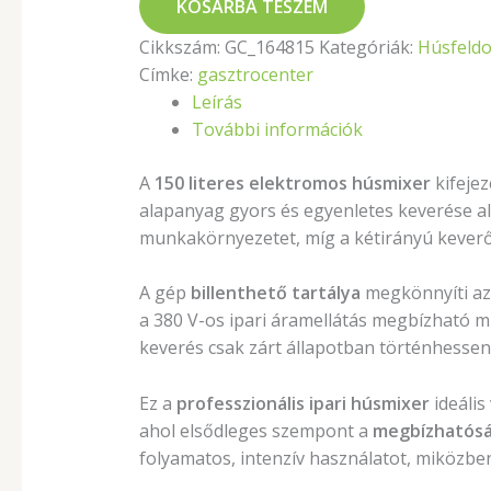
KOSÁRBA TESZEM
Cikkszám:
GC_164815
Kategóriák:
Húsfeldo
Címke:
gasztrocenter
Leírás
További információk
A
150 literes elektromos húsmixer
kifeje
alapanyag gyors és egyenletes keverése a
munkakörnyezetet, míg a kétirányú keverő
A gép
billenthető tartálya
megkönnyíti az 
a 380 V-os ipari áramellátás megbízható m
keverés csak zárt állapotban történhessen,
Ez a
professzionális ipari húsmixer
ideális
ahol elsődleges szempont a
megbízhatósá
folyamatos, intenzív használatot, miközben