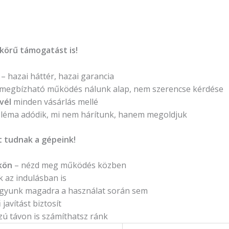
körű támogatást is!
– hazai háttér, hazai garancia
 megbízható működés nálunk alap, nem szerencse kérdése
vél
minden vásárlás mellé
léma adódik, mi nem hárítunk, hanem megoldjuk
 tudnak a gépeink!
kön
– nézd meg működés közben
 az indulásban is
gyunk magadra a használat során sem
javítást biztosít
ú távon is számíthatsz ránk