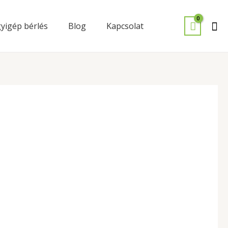
Se
yigép bérlés
Blog
Kapcsolat