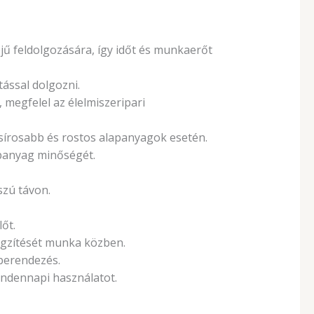
ű feldolgozására, így időt és munkaerőt
ással dolgozni.
 megfelel az élelmiszeripari
sírosabb és rostos alapanyagok esetén.
apanyag minőségét.
szú távon.
őt.
ögzítését munka közben.
 berendezés.
mindennapi használatot.