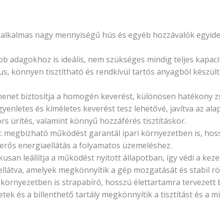
alkalmas nagy mennyiségű hús és egyéb hozzávalók egyidej
b adagokhoz is ideális, nem szükséges mindig teljes kapacit
s, könnyen tisztítható és rendkívül tartós anyagból készült,
menet biztosítja a homogén keverést, különösen hatékony z
yenletes és kíméletes keverést tesz lehetővé, javítva az al
s ürítés, valamint könnyű hozzáférés tisztításkor.
:
megbízható működést garantál ipari környezetben is, hos
 erős energiaellátás a folyamatos üzemeléshez.
san leállítja a működést nyitott állapotban, így védi a kezel
llátva, amelyek megkönnyítik a gép mozgatását és stabil r
 környezetben is strapabíró, hosszú élettartamra tervezett
etek és a billenthető tartály megkönnyítik a tisztítást és a 