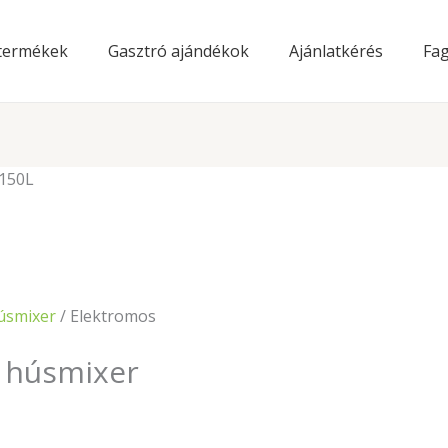
 termékek
Gasztró ajándékok
Ajánlatkérés
Fag
 150L
úsmixer
/ Elektromos
 húsmixer