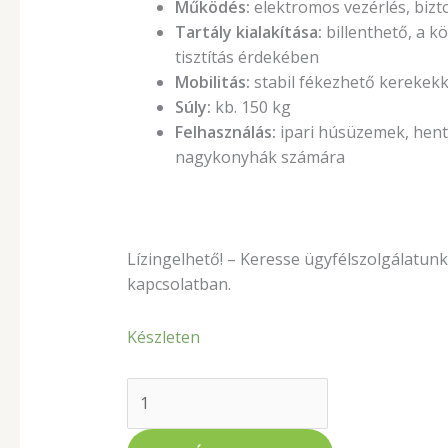
Működés:
elektromos vezérlés, bizt
Tartály kialakítása:
billenthető, a k
tisztítás érdekében
Mobilitás:
stabil fékezhető kerekekke
Súly:
kb. 150 kg
Felhasználás:
ipari húsüzemek, hent
nagykonyhák számára
Lízingelhető! – Keresse ügyfélszolgálatunka
kapcsolatban.
Készleten