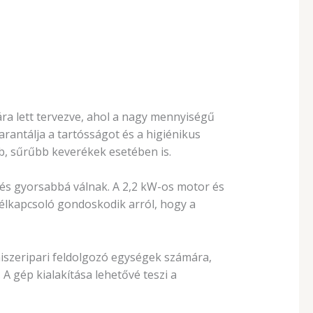
a lett tervezve, ahol a nagy mennyiségű
rantálja a tartósságot és a higiénikus
b, sűrűbb keverékek esetében is.
 és gyorsabbá válnak. A 2,2 kW-os motor és
délkapcsoló gondoskodik arról, hogy a
iszeripari feldolgozó egységek számára,
. A gép kialakítása lehetővé teszi a