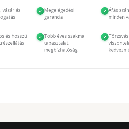
, vásárlás
Megelégedési
Áfás szám
mogatás
garancia
minden v
os és hosszú
Több éves szakmai
Törzsvásá
trészellátás
tapasztalat,
viszontel
megbízhatóság
kedvezm