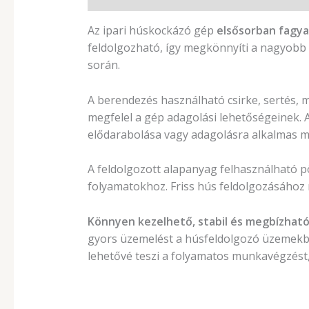
Az ipari húskockázó gép
elsősorban fagy
feldolgozható, így megkönnyíti a nagyobb 
során.
A berendezés használható csirke, sertés,
megfelel a gép adagolási lehetőségeinek.
elődarabolása vagy adagolásra alkalmas mé
A feldolgozott alapanyag felhasználható p
folyamatokhoz. Friss hús feldolgozásához m
Könnyen kezelhető, stabil és megbízhat
gyors üzemelést a húsfeldolgozó üzemekbe
lehetővé teszi a folyamatos munkavégzést,