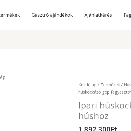
 termékek
Gasztró ajándékok
Ajánlatkérés
Fag
gép
Ipari
Kezdőlap
/
Termékek
/
Hús
húskockázó
húskockázó gép fagyaszto
gép
Ipari húskoc
fagyasztott
húshoz
húshoz
mennyiség
1 892 300
Ft