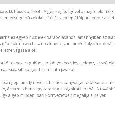
asztott húsok
ajánlott. A gép segítségével a megfelelő mér
mennyiségű hús előkészítését vendéglátóipari, hentesüzleti
 marha és egyéb húsfélék darabolásához, amennyiben az alap
 A gép különösen hasznos lehet olyan munkafolyamatoknál, 
retre vágása a cél.
örköltekhez, ragukhoz, tokányokhoz, levesekhez, készétele
ás kialakítású gép használata javasolt.
ó
ipari gép, amely növeli a termelékenységet, csökkenti a mun
n, éttermekben vagy catering szolgáltatásoknál. A továbbí
 így a gép minden ipari környezetben megállja a helyét.