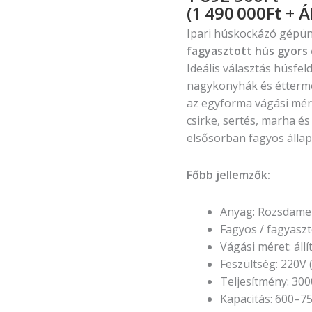
(1 490 000Ft + Á
Ipari húskockázó gépü
fagyasztott hús gyors 
Ideális választás húsfe
nagykonyhák és étterme
az egyforma vágási mér
csirke, sertés, marha é
elsősorban fagyos álla
Főbb jellemzők:
Anyag: Rozsdamen
Fagyos / fagyasz
Vágási méret: áll
Feszültség: 220V 
Teljesítmény: 30
Kapacitás: 600–7