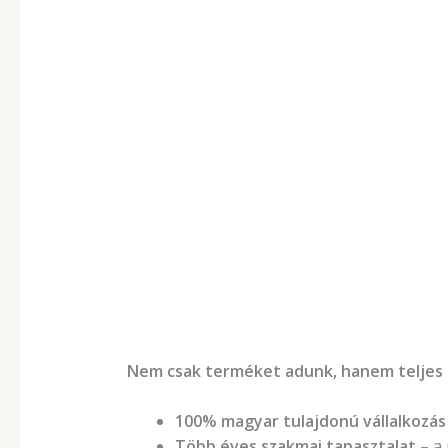
Nem csak terméket adunk, hanem teljes 
100% magyar tulajdonú vállalkozás
Több éves szakmai tapasztalat
– a