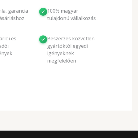
la, garancia
100% magyar
ásárláshoz
tulajdonú vállalkozás
rlói és
Beszerzés közvetlen
adói
gyártóktól egyedi
ények
igényeknek
megfelelően