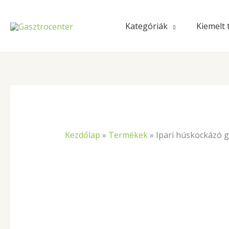
Skip
to
Kategóriák
Kiemelt
content
Kezdőlap
»
Termékek
»
Ipari húskockázó 