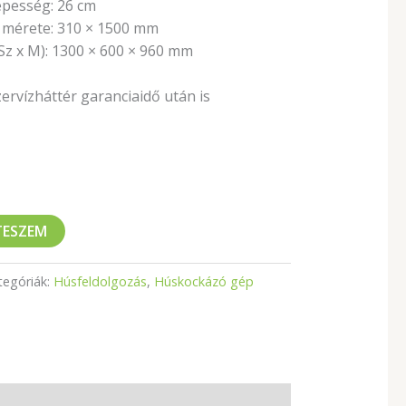
pesség: 26 cm
 mérete: 310 × 1500 mm
Sz x M): 1300 × 600 × 960 mm
rvízháttér garanciaidő után is
TESZEM
tegóriák:
Húsfeldolgozás
,
Húskockázó gép