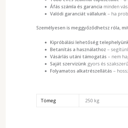
Áfás számla és garancia
minden vásá
Valódi garanciát vállalunk
– ha prob
Személyesen is meggyőződhetsz róla, mit
Kipróbálási lehetőség telephelyün
Betanítás a használathoz
– segítünk
Vásárlás utáni támogatás
– nem ha
Saját szervizünk
gyors és szakszerű 
Folyamatos alkatrészellátás
– hossz
Tömeg
250 kg