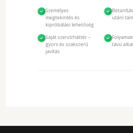
Személyes
Betanítás
megtekintés és
utáni tá
kipróbálási lehetőség
Saját szervizháttér –
Folyamat
gyors és szakszerű
távú alka
javítás