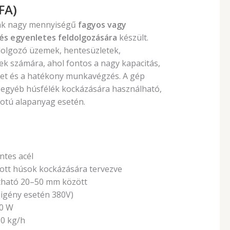
FA)
nk nagy mennyiségű
fagyos vagy
és egyenletes feldolgozására
készült.
ldolgozó üzemek, hentesüzletek,
k számára, ahol fontos a nagy kapacitás,
et és a hatékony munkavégzés. A gép
s egyéb húsfélék kockázására használható,
potú alapanyag esetén.
tes acél
tott húsok kockázására tervezve
ítható 20–50 mm között
(igény esetén 380V)
00 W
50 kg/h