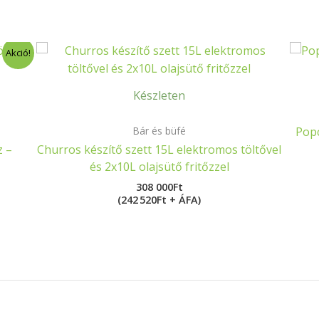
ny:
Akció!
Készleten
Bár és büfé
Popc
z –
Churros készítő szett 15L elektromos töltővel
és 2x10L olajsütő fritőzzel
308 000
Ft
(242 520Ft + ÁFA)