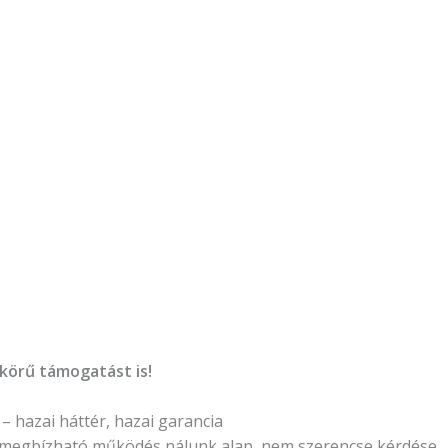
körű támogatást is!
– hazai háttér, hazai garancia
 megbízható működés nálunk alap, nem szerencse kérdése