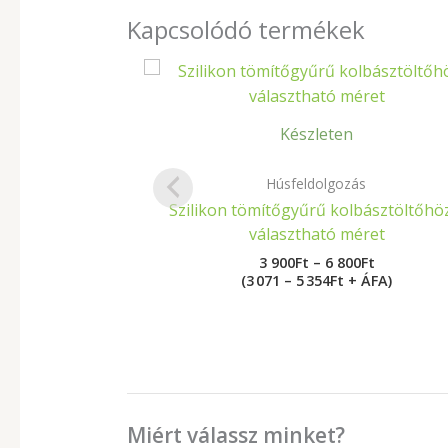
Kapcsolódó termékek
Ártartomá
3
900Ft
-
Készleten
6
800Ft
Húsfeldolgozás
Szilikon tömítőgyűrű kolbásztöltőhö
választható méret
3 900
Ft
–
6 800
Ft
(3 071 – 5 354Ft + ÁFA)
Miért válassz minket?