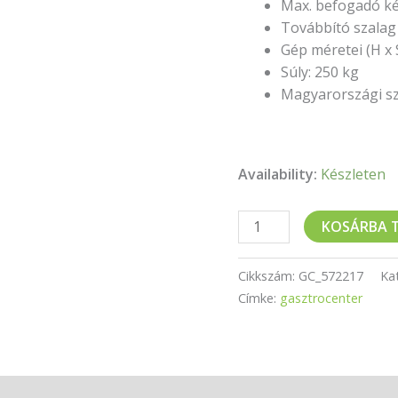
Max. befogadó ké
Továbbító szalag
Gép méretei (H x 
Súly: 250 kg
Magyarországi sze
Availability:
Készleten
KOSÁRBA 
Cikkszám:
GC_572217
Ka
Címke:
gasztrocenter