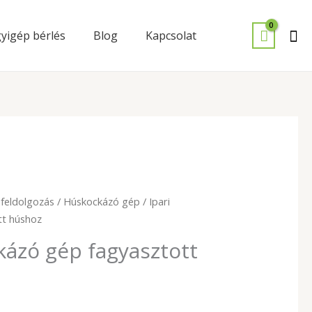
Se
yigép bérlés
Blog
Kapcsolat
feldolgozás
/
Húskockázó gép
/ Ipari
tt húshoz
kázó gép fagyasztott