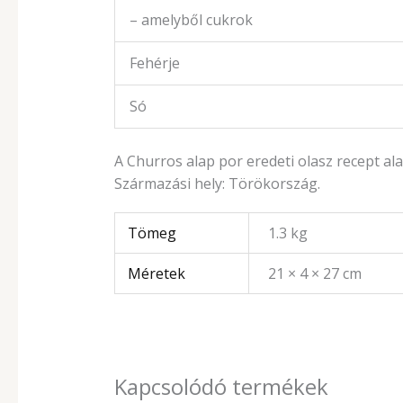
– amelyből cukrok
Fehérje
Só
A Churros alap por eredeti olasz recept ala
Származási hely: Törökország.
Tömeg
1.3 kg
Méretek
21 × 4 × 27 cm
Kapcsolódó termékek