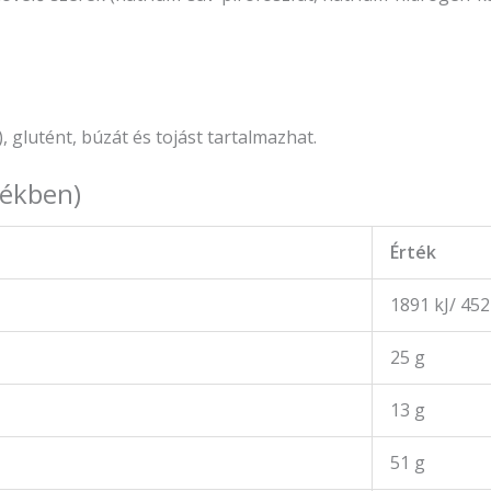
, glutént, búzát és tojást tartalmazhat.
mékben)
Érték
1891 kJ/ 452
25 g
13 g
51 g