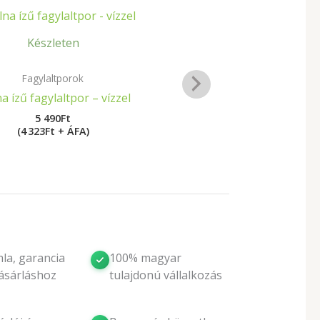
Készleten
Kés
Fagylaltporok
Fagy
a ízű fagylaltpor – vízzel
Mogyorókrém ízű 
5 490
Ft
5
(4 323Ft + ÁFA)
(4 71
la, garancia
100% magyar
ásárláshoz
tulajdonú vállalkozás