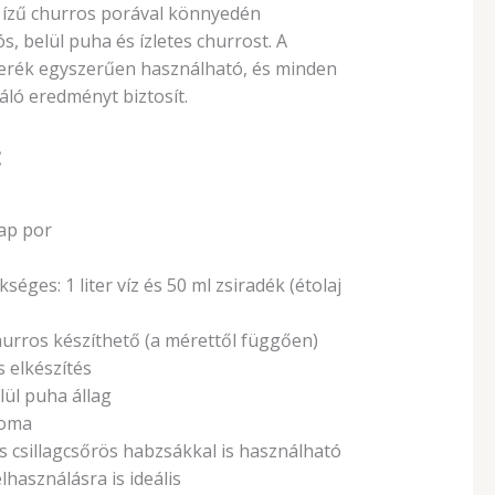
 ízű churros porával könnyedén
s, belül puha és ízletes churrost. A
rék egyszerűen használható, és minden
áló eredményt biztosít.
:
ap por
séges: 1 liter víz és 50 ml zsiradék (étolaj
urros készíthető (a mérettől függően)
 elkészítés
lül puha állag
roma
 csillagcsőrös habzsákkal is használható
lhasználásra is ideális