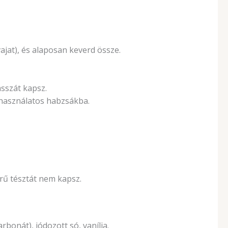
ajat), és alaposan keverd össze.
asszát kapsz.
r használatos habzsákba.
rű tésztát nem kapsz.
bonát), jódozott só, vanília.