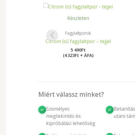
Készleten
Fagylaltporok
Citrom ízű fagylaltpor – tejjel
5 490
Ft
(4 323Ft + ÁFA)
Miért válassz minket?
Személyes
Betanítás
megtekintés és
utáni tá
kipróbálási lehetőség