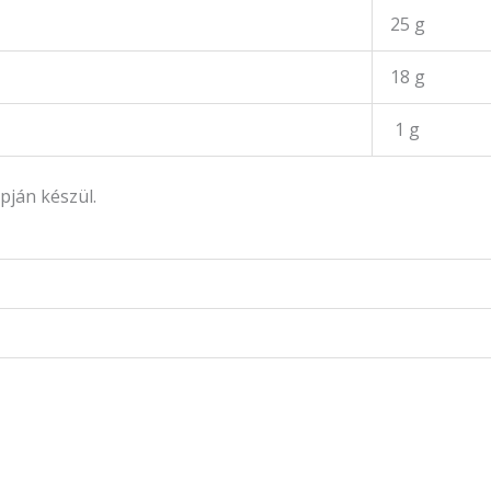
25 g
18 g
1 g
pján készül.