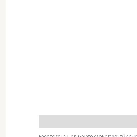
Leírás
További információk
Fedezd fel a Don Gelato csokoládé ízű chu