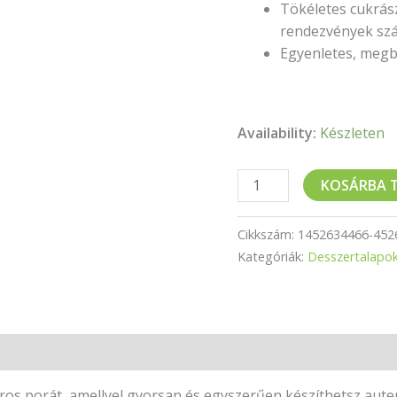
Tökéletes cukrás
rendezvények sz
Egyenletes, megb
Availability:
Készleten
KOSÁRBA 
Cikkszám:
1452634466-452
Kategóriák:
Desszertalapo
rros porát, amellyel gyorsan és egyszerűen készíthetsz aute