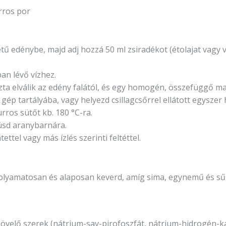
rros por
etű edénybe, majd adj hozzá 50 ml zsiradékot (étolajat vagy v
an lévő vízhez.
szta elválik az edény falától, és egy homogén, összefüggő m
s gép tartályába, vagy helyezd csillagcsőrrel ellátott egysze
rros sütőt kb. 180 °C-ra.
süsd aranybarnára.
ttel vagy más ízlés szerinti feltéttel.
folyamatosan és alaposan keverd, amíg sima, egynemű és sű
övelő szerek (nátrium-sav-pirofoszfát, nátrium-hidrogén-kar