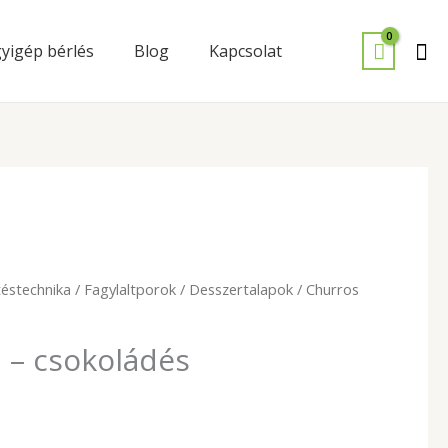
Se
yigép bérlés
Blog
Kapcsolat
éstechnika
/
Fagylaltporok
/
Desszertalapok
/ Churros
 – csokoládés