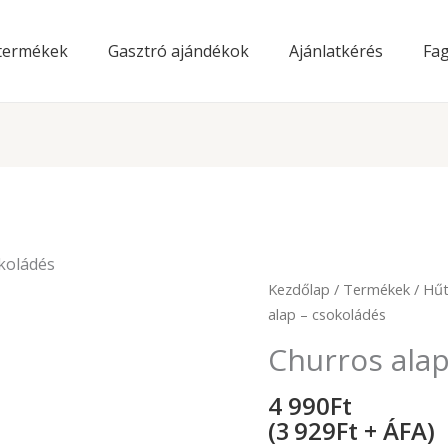
 termékek
Gasztró ajándékok
Ajánlatkérés
Fag
koládés
Churros
Kezdőlap
/
Termékek
/
Hűt
alap
alap – csokoládés
-
Churros alap
csokoládés
mennyiség
4 990
Ft
(3 929Ft + ÁFA)