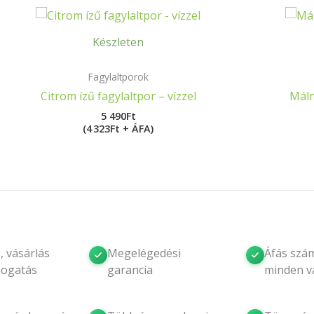
Készleten
Fagylaltporok
Citrom ízű fagylaltpor – vízzel
Máln
5 490
Ft
(4 323Ft + ÁFA)
, vásárlás
Megelégedési
Áfás szám
mogatás
garancia
minden v