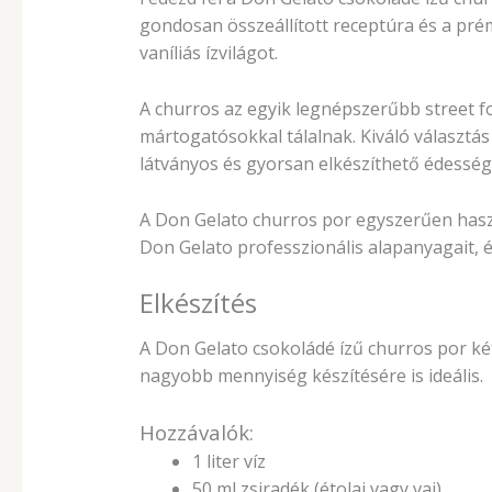
gondosan összeállított receptúra és a pré
vaníliás ízvilágot.
A churros az egyik legnépszerűbb street f
mártogatósokkal tálalnak. Kiváló választás
látványos és gyorsan elkészíthető édessé
A Don Gelato churros por egyszerűen hasz
Don Gelato professzionális alapanyagait, 
Elkészítés
A Don Gelato csokoládé ízű churros por ké
nagyobb mennyiség készítésére is ideális.
Hozzávalók:
1 liter víz
50 ml zsiradék (étolaj vagy vaj)