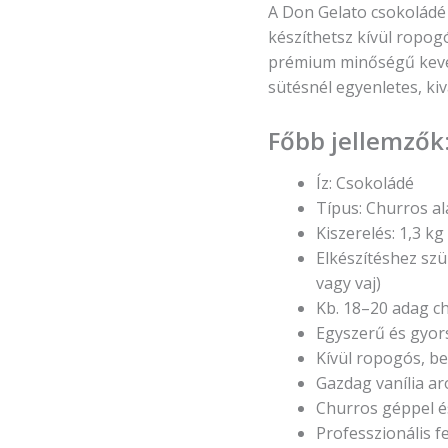
A Don Gelato csokoládé
készíthetsz kívül ropogó
prémium minőségű keve
sütésnél egyenletes, kiv
Főbb jellemzők
Íz: Csokoládé
Típus: Churros al
Kiszerelés: 1,3 kg
Elkészítéshez szük
vagy vaj)
Kb. 18–20 adag ch
Egyszerű és gyors
Kívül ropogós, be
Gazdag vanília a
Churros géppel és
Professzionális fe