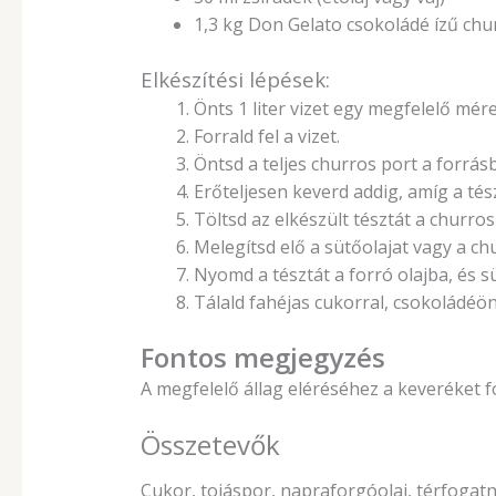
1,3 kg Don Gelato csokoládé ízű chu
Elkészítési lépések:
Önts 1 liter vizet egy megfelelő mér
Forrald fel a vizet.
Öntsd a teljes churros port a forrásb
Erőteljesen keverd addig, amíg a té
Töltsd az elkészült tésztát a churro
Melegítsd elő a sütőolajat vagy a chu
Nyomd a tésztát a forró olajba, és 
Tálald fahéjas cukorral, csokoládéönte
Fontos megjegyzés
A megfelelő állag eléréséhez a keveréket 
Összetevők
Cukor, tojáspor, napraforgóolaj, térfogatn