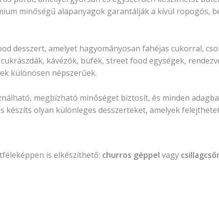
mium minőségű alapanyagok garantálják a kívül ropogós, bel
ood desszert, amelyet hagyományosan fahéjas cukorral, cso
 cukrászdák, kávézók, büfék, street food egységek, rendezv
gek különösen népszerűek.
nálható, megbízható minőséget biztosít, és minden adagban
és készíts olyan különleges desszerteket, amelyek felejthet
tféleképpen is elkészíthető:
churros géppel
vagy
csillagcs