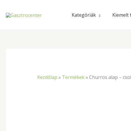
Skip
to
Kategóriák
Kiemelt
content
Kezdőlap
»
Termékek
»
Churros alap – cso