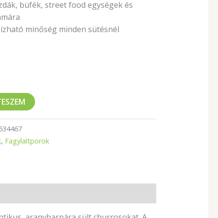
zdák, büfék, street food egységek és
ámára
ízható minőség minden sütésnél
TESZEM
634467
k
,
Fagylaltporok
ntikus, aranybarnára sült churrosokat. A