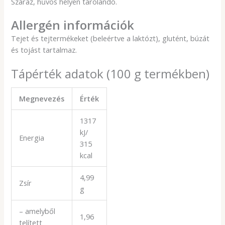
Száraz, hűvös helyen tárolandó.
Allergén információk
Tejet és tejtermékeket (beleértve a laktózt), glutént, búzát
és tojást tartalmaz.
Tápérték adatok (100 g termékben)
Megnevezés
Érték
1317
kJ/
Energia
315
kcal
4,99
Zsír
g
– amelyből
1,96
telített