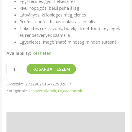
Egyszerű és gyors elkészítés
Kívül ropogós, belül puha állag
Látványos, különleges megjelenés
Professzionális felhasználásra is ideális
Tökéletes cukrászdák, büfék, street food egységek
és rendezvények számára
Egyenletes, megbízható minőség minden sütésnél
Availability:
Készleten
KOSÁRBA TESZEM
Cikkszám:
2722982615-722982617
Kategóriák:
Desszertalapok
,
Fagylaltporok
Leírás
További információk