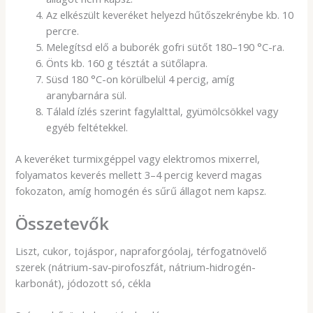
Az elkészült keveréket helyezd hűtőszekrénybe kb. 10
percre.
Melegítsd elő a buborék gofri sütőt 180–190 °C-ra.
Önts kb. 160 g tésztát a sütőlapra.
Süsd 180 °C-on körülbelül 4 percig, amíg
aranybarnára sül.
Tálald ízlés szerint fagylalttal, gyümölcsökkel vagy
egyéb feltétekkel.
A keveréket turmixgéppel vagy elektromos mixerrel,
folyamatos keverés mellett 3–4 percig keverd magas
fokozaton, amíg homogén és sűrű állagot nem kapsz.
Összetevők
Liszt, cukor, tojáspor, napraforgóolaj, térfogatnövelő
szerek (nátrium-sav-pirofoszfát, nátrium-hidrogén-
karbonát), jódozott só, cékla