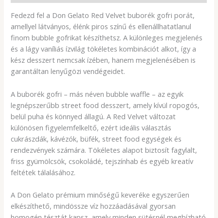
Fedezd fel a Don Gelato Red Velvet buborék gofri porát,
amellyel látványos, élénk piros színű és ellenállhatatlanul
finom bubble gofrikat készíthetsz. A különleges megjelenés
és a lágy vaníliás ízvilág tökéletes kombinációt alkot, így a
kész desszert nemcsak ízében, hanem megjelenésében is
garantáltan lenyűgözi vendégeidet.
A buborék gofri – más néven bubble waffle – az egyik
legnépszerűbb street food desszert, amely kívül ropogós,
belül puha és könnyed állagú. A Red Velvet változat
különösen figyelemfelkeltő, ezért ideális választás
cukrászdák, kávézók, büfék, street food egységek és
rendezvények számára. Tökéletes alapot biztosít fagylalt,
friss gyümölcsök, csokoládé, tejszínhab és egyéb kreatív
feltétek tálalásához.
A Don Gelato prémium minőségű keveréke egyszerűen
elkészíthető, mindössze víz hozzáadásával gyorsan
homogén tésztát kapsz, amely minden sütésnél megbízható