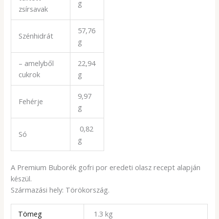
g
zsírsavak
57,76
Szénhidrát
g
– amelyből
22,94
cukrok
g
9,97
Fehérje
g
0,82
Só
g
A Premium Buborék gofri por eredeti olasz recept alapján
készül.
Származási hely: Törökország.
Tömeg
1.3 kg