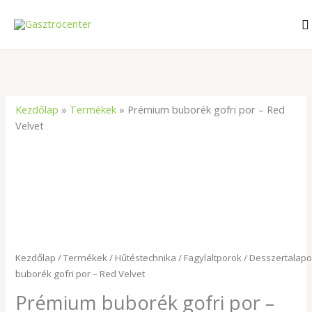
Skip
S
to
content
Kezdőlap
»
Termékek
»
Prémium buborék gofri por – Red
Velvet
Prémium
buborék
gofri
por
–
Red
Velvet
mennyiség
Kezdőlap
/
Termékek
/
Hűtéstechnika
/
Fagylaltporok
/
Desszertalap
buborék gofri por – Red Velvet
Prémium buborék gofri por –