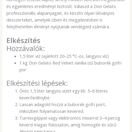
és egyenletes eredményt biztosít. Válaszd a Don Gelato
professzionális alapanyagait, és készíts olyan látványos
desszerteket, amelyek ízben és megjelenésben is
felejthetetlen élményt nyújtanak vendégeid számára.
Elkészítés
Hozzávalók:
1,5 liter víz (ajánlott 20–25 °C-os, langyos víz)
1 kg Don Gelato Red Velvet vanília ízű buborék gofri
por
Elkészítési lépések:
Önts 1,5 liter langyos vizet egy kb. 5–6 literes
keverőedénybe.
Lassan adagold hozzá a buborék gofri port,
miközben folyamatosan kevered.
Turmixgéppel vagy elektromos mixerrel 3–4 percig
keverd magas fokozaton, amíg homogén és sűrű
állagot nem kapsz.