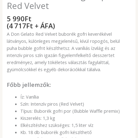
Red Velvet
5 990
Ft
(4 717Ft + ÁFA)
A Don Gelato Red Velvet buborék gofri keverékével
látványos, különleges megjelenésű, kívül ropogós, belül
puha bubble gofrit készíthetsz. A vaníliás ízvilág és az
intenzív piros szín igazán figyelemfelkeltő desszertet
eredményez, amely tökéletes választás fagylalttal,
gyümölcsökkel és egyéb dekorációkkal tálalva.
Főbb jellemzők:
Íz: Vanília
Szín: Intenzív piros (Red Velvet)
Típus: Buborék gofri por (Bubble Waffle premix)
Kiszerelés: 1,3 kg
Elkészítéshez szükséges: 1,5 liter víz
Kb. 18 db buborék gofri készíthető