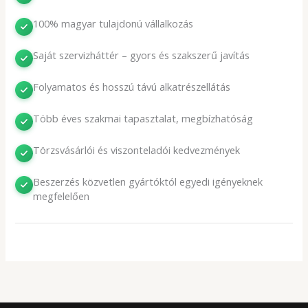
100% magyar tulajdonú vállalkozás
Saját szervizháttér – gyors és szakszerű javítás
Folyamatos és hosszú távú alkatrészellátás
Több éves szakmai tapasztalat, megbízhatóság
Törzsvásárlói és viszonteladói kedvezmények
Beszerzés közvetlen gyártóktól egyedi igényeknek
megfelelően