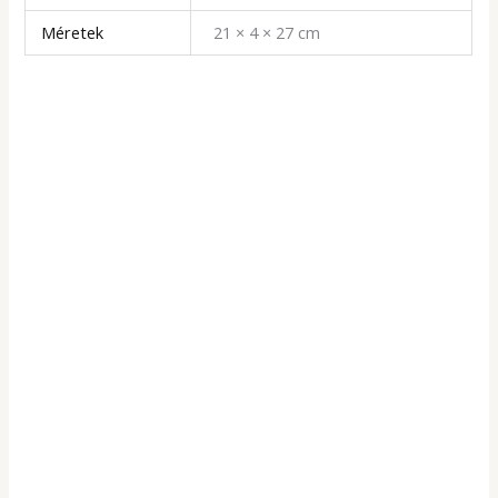
Méretek
21 × 4 × 27 cm
Készleten
Desszertalapok
Prémium buborék gofri por – Vanília ízű
5 490
Ft
(4 323Ft + ÁFA)