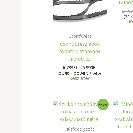
Bubor
990Ft
51 90
(31 
K
Csontfűrész
Csontfűrészlapok
többféle szabvány
mérethez
6 789
Ft
–
6 990
Ft
(5 346 – 5 504Ft + ÁFA)
Készleten
Ártartomány:
Akció!
3
900Ft
-
6
Húsfeldolgozás
800Ft