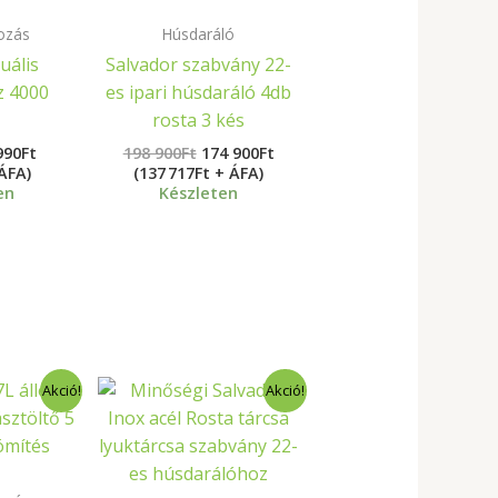
ozás
Húsdaráló
uális
Salvador szabvány 22-
z 4000
es ipari húsdaráló 4db
rosta 3 kés
990
Ft
198 900
Ft
174 900
Ft
 ÁFA)
(137 717Ft + ÁFA)
en
Készleten
ginal
Current
Original
Current
Akció!
Akció!
ce
price
price
price
s:
is:
was:
is:
67
6
5
Ft.
500Ft.
990Ft.
900Ft.