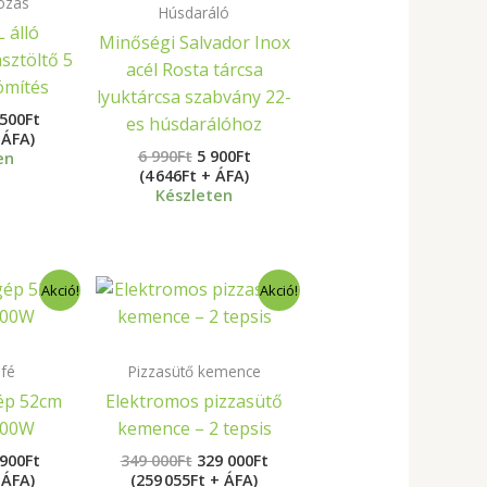
ozás
Húsdaráló
 álló
Minőségi Salvador Inox
sztöltő 5
acél Rosta tárcsa
ömítés
lyuktárcsa szabvány 22-
 500
Ft
es húsdarálóhoz
 ÁFA)
6 990
Ft
5 900
Ft
en
(4 646Ft + ÁFA)
Készleten
ginal
Current
Original
Current
Akció!
Akció!
ce
price
price
price
s:
is:
was:
is:
69
349
329
Ft.
900Ft.
000Ft.
000Ft.
üfé
Pizzasütő kemence
ép 52cm
Elektromos pizzasütő
000W
kemence – 2 tepsis
 900
Ft
349 000
Ft
329 000
Ft
 ÁFA)
(259 055Ft + ÁFA)