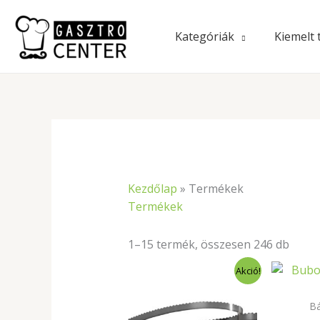
Skip
to
Kategóriák
Kiemelt
content
Kezdőlap
»
Termékek
Termékek
1–15 termék, összesen 246 db
Ártartomány:
Akció!
6
789Ft
-
Bá
6