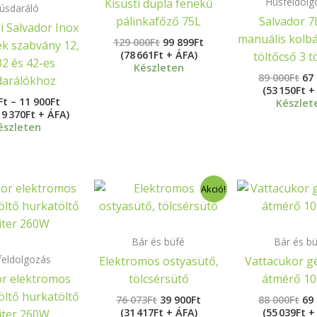
Húsfeldolg
Kisüsti dupla fenekű
úsdaráló
pálinkafőző 75L
Salvador 7L
 Salvador Inox
manuális kolbá
129 000
Ft
99 899
Ft
ek szabvány 12,
(78 661Ft + ÁFA)
töltőcső 3 t
32 és 42-es
Készleten
89 000
Ft
67
darálókhoz
(53 150Ft +
Ft
–
11 900
Ft
Készlet
 9 370Ft + ÁFA)
észleten
Original
Current
Ori
Akció!
price
price
pri
was:
is:
wa
76
39
88
073Ft.
900Ft.
000
Bár és büfé
Bár és b
feldolgozás
Elektromos ostyasütő,
Vattacukor g
or elektromos
tölcsérsütő
átmérő 1
öltő hurkatöltő
76 073
Ft
39 900
Ft
88 000
Ft
69
(31 417Ft + ÁFA)
(55 039Ft +
iter 260W