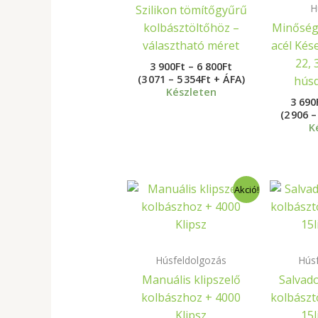
H
Szilikon tömítőgyűrű
kolbásztöltőhöz –
Minőségi
választható méret
acél Kés
22, 
3 900
Ft
–
6 800
Ft
(3 071 – 5 354Ft + ÁFA)
hús
Készleten
3 690
(2 906 –
K
Original
Current
Akció!
price
price
was:
is:
97
64
790Ft.
600Ft.
Húsfeldolgozás
Hús
Manuális klipszelő
Salvad
kolbászhoz + 4000
kolbászt
Klipsz
15l