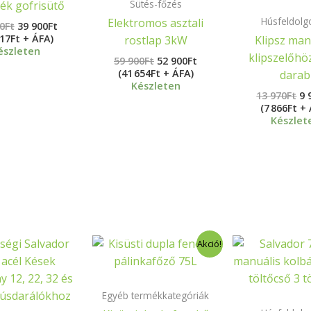
Sütés-főzés
ék gofrisütő
Húsfeldolg
Elektromos asztali
0
Ft
39 900
Ft
417Ft + ÁFA)
rostlap 3kW
Klipsz man
észleten
klipszelőhö
59 900
Ft
52 900
Ft
(41 654Ft + ÁFA)
darab
Készleten
13 970
Ft
9 
(7 866Ft +
Készlet
Ártartomány:
Original
Current
Ori
Akció!
3
price
price
pri
690Ft
was:
is:
wa
-
129
99
89
11
000Ft.
899Ft.
000
Egyéb termékkategóriák
900Ft