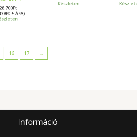
Készleten
Készlet
28 700
Ft
079Ft + ÁFA)
észleten
16
17
→
Információ