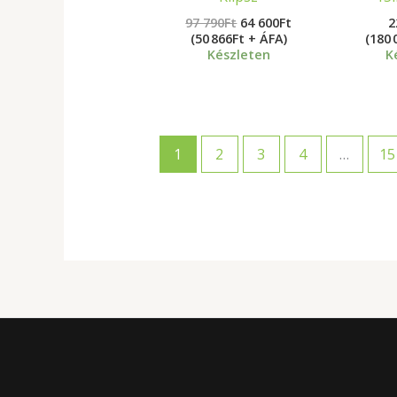
97 790
Ft
64 600
Ft
2
(50 866Ft + ÁFA)
(180 
Készleten
K
1
2
3
4
…
15