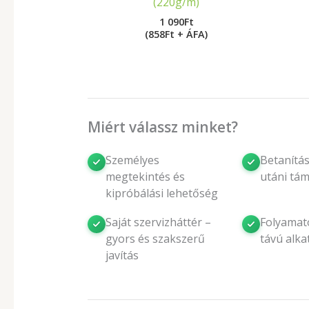
(220g/m)
1 090
Ft
(858Ft + ÁFA)
Miért válassz minket?
Személyes
Betanítás
megtekintés és
utáni tá
kipróbálási lehetőség
Saját szervizháttér –
Folyamat
gyors és szakszerű
távú alka
javítás