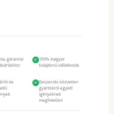
la, garancia
100% magyar
ásárláshoz
tulajdonú vállalkozás
rlói és
Beszerzés közvetlen
adói
gyártóktól egyedi
ények
igényeknek
megfelelően