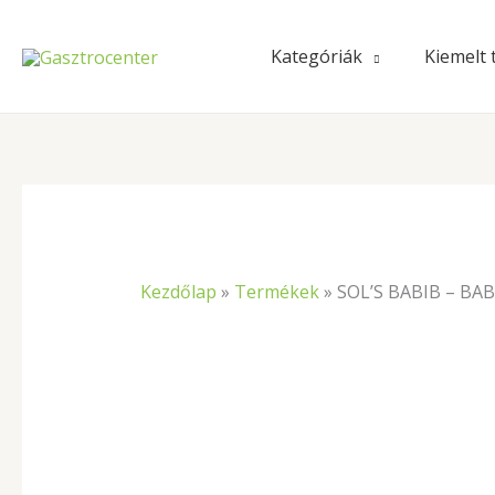
Skip
to
Kategóriák
Kiemelt
content
Kezdőlap
»
Termékek
»
SOL’S BABIB – BAB