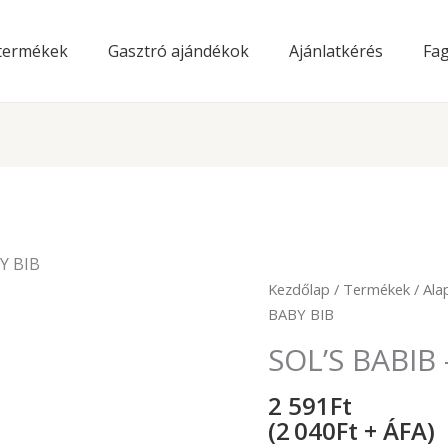
 termékek
Gasztró ajándékok
Ajánlatkérés
Fag
Y BIB
SOL'S
Kezdőlap
/
Termékek
/
Ala
BABIB
BABY BIB
-
SOL’S BABIB 
BABY
BIB
2 591
Ft
mennyiség
(2 040Ft + ÁFA)