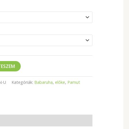
TESZEM
N-U
Kategóriák:
Babaruha
,
előke
,
Pamut