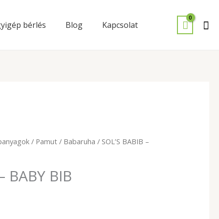
Se
yigép bérlés
Blog
Kapcsolat
panyagok
/
Pamut
/
Babaruha
/ SOL’S BABIB –
– BABY BIB