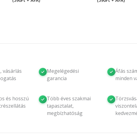
(590Ft + ÁFA)
(590Ft + ÁFA)
, vásárlás
Megelégedési
Áfás szám
mogatás
garancia
minden v
os és hosszú
Több éves szakmai
Törzsvásá
trészellátás
tapasztalat,
viszontel
megbízhatóság
kedvezm