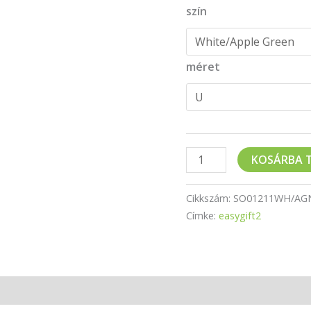
szín
méret
KOSÁRBA 
Cikkszám:
SO01211WH/AG
Címke:
easygift2