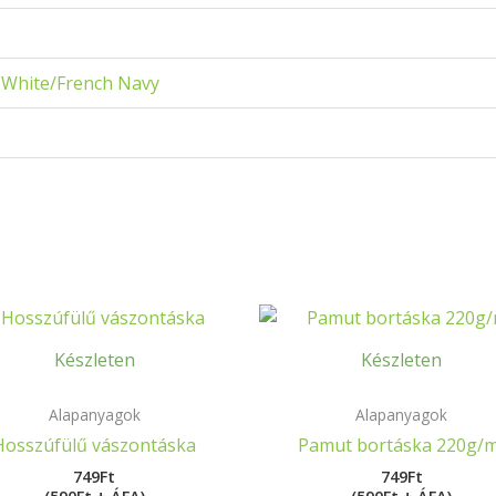
,
White/French Navy
Készleten
Készleten
Alapanyagok
Alapanyagok
Hosszúfülű vászontáska
Pamut bortáska 220g/
749
Ft
749
Ft