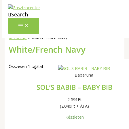
Skip to content
Search
Kezdőlap
»
White/French Navy
White/French Navy
Összesen 1 találat
Babaruha
SOL’S BABIB – BABY BIB
2 591
Ft
(2 040Ft + ÁFA)
Készleten