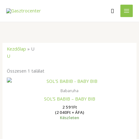
Skip
Search
to
content
Kezdőlap
»
U
U
Összesen 1 találat
Babaruha
SOL’S BABIB – BABY BIB
2 591
Ft
(2 040Ft + ÁFA)
Készleten