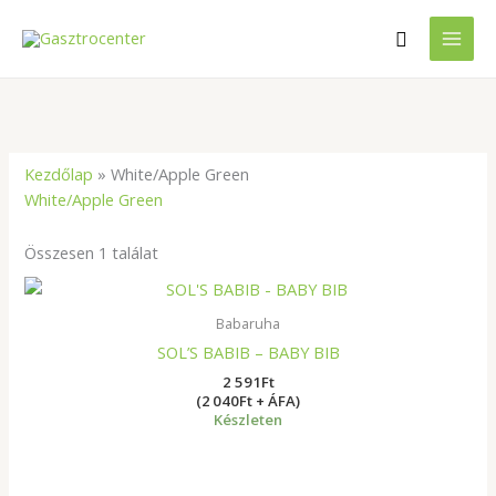
Skip
Search
to
content
Kezdőlap
»
White/Apple Green
White/Apple Green
Összesen 1 találat
Babaruha
SOL’S BABIB – BABY BIB
2 591
Ft
(2 040Ft + ÁFA)
Készleten