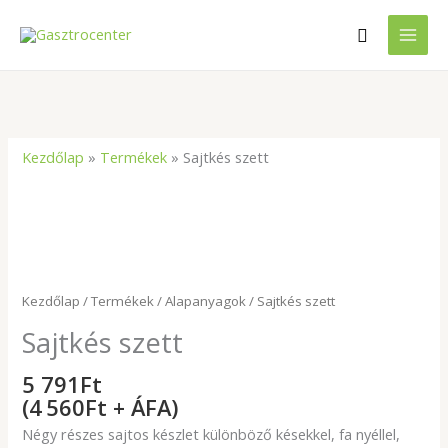
Skip
Search
to
content
Kezdőlap
»
Termékek
»
Sajtkés szett
Sajtkés
szett
mennyiség
Kezdőlap
/
Termékek
/
Alapanyagok
/ Sajtkés szett
Sajtkés szett
5 791
Ft
(4 560Ft + ÁFA)
Négy részes sajtos készlet különböző késekkel, fa nyéllel,