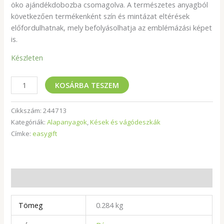
öko ajándékdobozba csomagolva. A természetes anyagból
következően termékenként szín és mintázat eltérések
előfordulhatnak, mely befolyásolhatja az emblémázási képet
is.
Készleten
KOSÁRBA TESZEM
Cikkszám:
244713
Kategóriák:
Alapanyagok
,
Kések és vágódeszkák
Címke:
easygift
További információk
Tömeg
0.284 kg