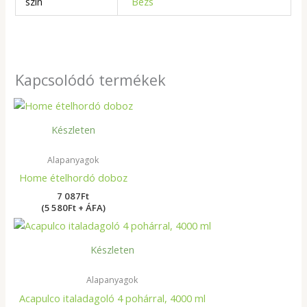
szín
Bézs
Kapcsolódó termékek
Készleten
Alapanyagok
Home ételhordó doboz
7 087
Ft
(5 580Ft + ÁFA)
Készleten
Alapanyagok
Acapulco italadagoló 4 pohárral, 4000 ml