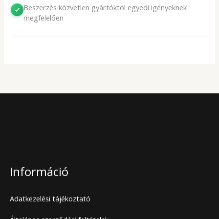
Beszerzés közvetlen gyártóktól egyedi igényeknek
megfelelően
Információ
Adatkezelési tájékoztató