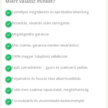
Miért válassz minket?
Személyes megtekintés és kipróbálási lehetőség
Betanítás, vásárlás utáni támogatás
Megelégedési garancia
Áfás számla, garancia minden vásárláshoz
100% magyar tulajdonú vállalkozás
Saját szervizháttér – gyors és szakszerű javítás
Folyamatos és hosszú távú alkatrészellátás
Több éves szakmai tapasztalat, megbízhatóság
Törzsvásárlói és viszonteladói kedvezmények