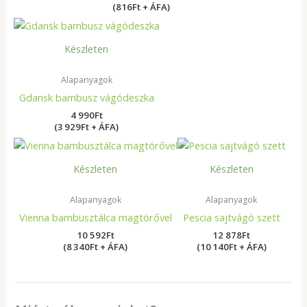
(816Ft + ÁFA)
Készleten
Alapanyagok
Gdansk bambusz vágódeszka
4 990
Ft
(3 929Ft + ÁFA)
Készleten
Készleten
Alapanyagok
Alapanyagok
Vienna bambusztálca magtörővel
Pescia sajtvágó szett
10 592
Ft
12 878
Ft
(8 340Ft + ÁFA)
(10 140Ft + ÁFA)