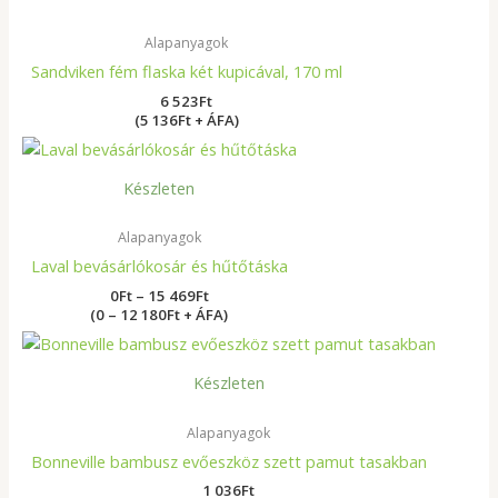
Alapanyagok
Sandviken fém flaska két kupicával, 170 ml
6 523
Ft
(5 136Ft + ÁFA)
Ártartomány:
0Ft
-
Készleten
15
469Ft
Alapanyagok
Laval bevásárlókosár és hűtőtáska
0
Ft
–
15 469
Ft
(0 – 12 180Ft + ÁFA)
Készleten
Alapanyagok
Bonneville bambusz evőeszköz szett pamut tasakban
1 036
Ft