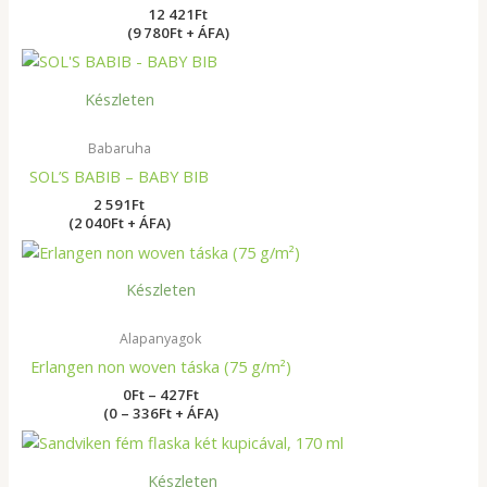
12 421
Ft
(9 780Ft + ÁFA)
Készleten
Babaruha
SOL’S BABIB – BABY BIB
2 591
Ft
(2 040Ft + ÁFA)
Ártartomány:
0Ft
-
Készleten
427Ft
Alapanyagok
Erlangen non woven táska (75 g/m²)
0
Ft
–
427
Ft
(0 – 336Ft + ÁFA)
Készleten