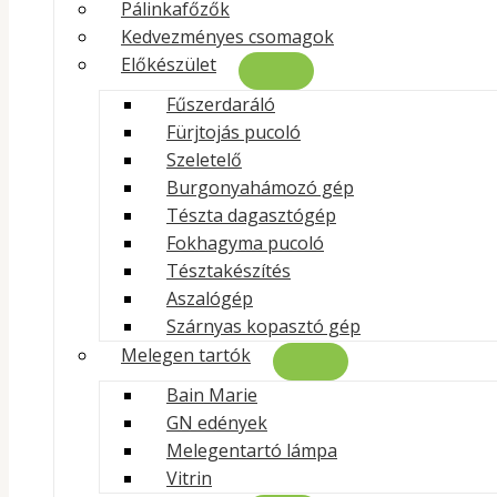
Pálinkafőzők
Ez az
ipari minőségű csontfűrész
a professzionális húsfel
Kedvezményes csomagok
és biztonságos munkavégzést
, miközben akár egész sert
Előkészület
minden vágás gyors, pontos és hatékony.
Fűszerdaráló
A masszív szerkezet, a stabil gumitalpak és a nagy teljes
Fürjtojás pucoló
és 318 ford./perc sebességet ér el, a szalag feszessége ped
Szeletelő
Burgonyahámozó gép
Főbb tulajdonságok és előnyök:
Tészta dagasztógép
Biztonságos működés:
Beépített biztonsági érzékelő
Fokhagyma pucoló
Ergonomikus kialakítás:
Nagyméretű, 60 x 46,5 cm-es
Tésztakészítés
Stabil és tartós:
Masszív szerkezet és csúszásmentes 
Aszalógép
Nagy teljesítmény:
1100 W-os motor, 318 ford./perc
Szárnyas kopasztó gép
Könnyen kezelhető:
Előtoló és fixálható vezető a vá
Melegen tartók
Egyszerű tisztítás:
Rozsdamentes asztallap és zsírelt
Bain Marie
GN edények
Ez a csontfűrész ideális választás mind profi konyhák, h
Melegentartó lámpa
Vitrin