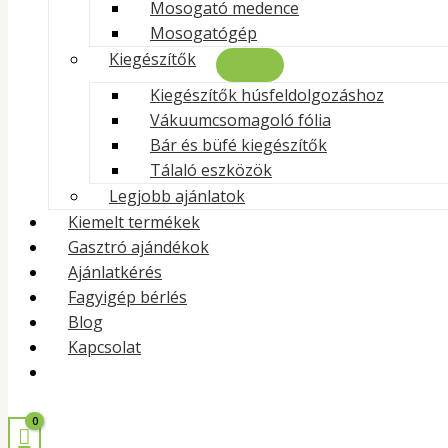
Mosogató medence
Mosogatógép
Kiegészítők
Kiegészítők húsfeldolgozáshoz
Vákuumcsomagoló fólia
Bár és büfé kiegészítők
Cs
Tálaló eszközök
Legjobb ajánlatok
Kiemelt termékek
Gasztró ajándékok
Ajánlatkérés
Fagyigép bérlés
Blog
Kapcsolat
483 