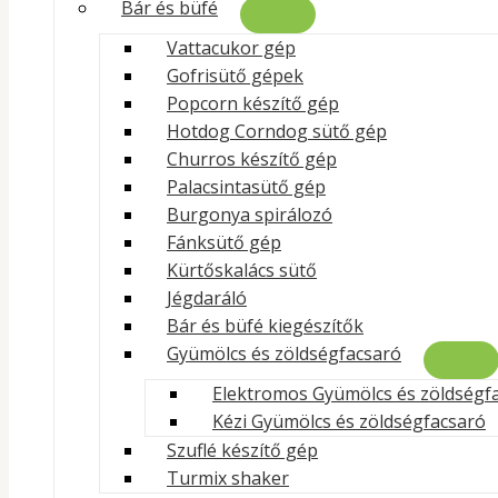
Előtolóval és vezetővel felszerelt
Bár és büfé
Biztonsági érzékelő
Vattacukor gép
Zsíreltávolító fiók
Gofrisütő gépek
2db fűrészlap
Popcorn készítő gép
1év garancia
Hotdog Corndog sütő gép
Magyországi szervízháttér
Churros készítő gép
Palacsintasütő gép
Availability:
Készleten
Burgonya spirálozó
Ipari Csontfűrész - szabvány 1650 mm mennyiség
Fánksütő gép
Kürtőskalács sütő
KOSÁRBA TESZEM
Jégdaráló
Bár és büfé kiegészítők
Cikkszám:
GC_471722
Kategóriák:
Csontfűrész
,
Húsfeldolg
Gyümölcs és zöldségfacsaró
ajánlataink
,
Legjobb ajánlatok
Címkék:
abroad
,
export
,
fee
Elektromos Gyümölcs és zöldségf
Leírás
Kézi Gyümölcs és zöldségfacsaró
További információk
Szuflé készítő gép
Turmix shaker