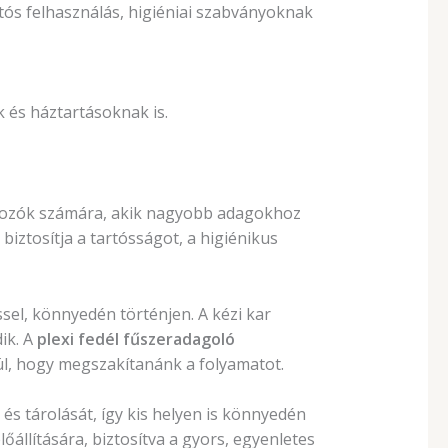
rtós felhasználás, higiéniai szabványoknak
 és háztartásoknak is.
gozók számára, akik nagyobb adagokhoz
biztosítja a tartósságot, a higiénikus
ssel, könnyedén történjen. A kézi kar
ik. A
plexi fedél fűszeradagoló
l, hogy megszakítanánk a folyamatot.
és tárolását, így kis helyen is könnyedén
állítására, biztosítva a gyors, egyenletes