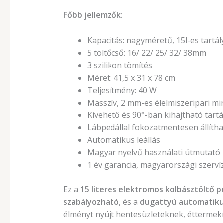
Főbb jellemzők:
Kapacitás: nagyméretű, 15l-es tartál
5 töltőcső: 16/ 22/ 25/ 32/ 38mm
3 szilikon tömítés
Méret: 41,5 x 31 x 78 cm
Teljesítmény: 40 W
Masszív, 2 mm-es élelmiszeripari m
Kivehető és 90°-ban kihajtható tartá
Lábpedállal fokozatmentesen állíth
Automatikus leállás
Magyar nyelvű használati útmutató
1 év garancia, magyarországi szerví
Ez a
15 literes elektromos kolbásztöltő p
szabályozható
, és a
dugattyú automatiku
élményt nyújt hentesüzleteknek, éttermek