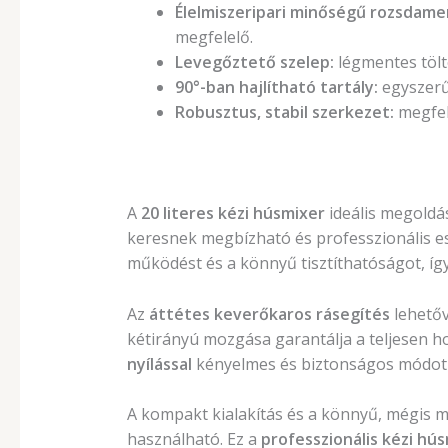
Élelmiszeripari minőségű rozsdame
megfelelő.
Levegőztető szelep:
légmentes tölt
90°-ban hajlítható tartály:
egyszerű 
Robusztus, stabil szerkezet:
megfele
A
20 literes kézi húsmixer
ideális megoldá
keresnek megbízható és professzionális e
működést és a könnyű tisztíthatóságot, íg
Az
áttétes keverőkaros rásegítés
lehetőv
kétirányú mozgása garantálja a teljesen h
nyílással
kényelmes és biztonságos módot b
A kompakt kialakítás és a könnyű, mégis ma
használható. Ez a
professzionális kézi hú