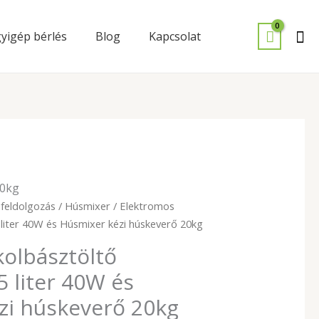
Se
yigép bérlés
Blog
Kapcsolat
20kg
nal
Current
feldolgozás
/
Húsmixer
/ Elektromos
price
 liter 40W és Húsmixer kézi húskeverő 20kg
is:
olbásztöltő
229
.
000Ft.
5 liter 40W és
zi húskeverő 20kg