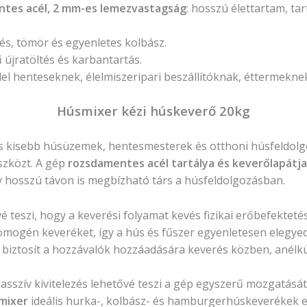
ntes acél, 2 mm-es lemezvastagság
: hosszú élettartam, ta
és, tömör és egyenletes kolbász.
újratöltés és karbantartás.
l henteseknek, élelmiszeripari beszállítóknak, éttermeknek
Húsmixer kézi húskeverő 20kg
s kisebb húsüzemek, hentesmesterek és otthoni húsfeldol
szközt. A gép
rozsdamentes acél tartálya és keverőlapátja
y hosszú távon is megbízható társ a húsfeldolgozásban.
é teszi, hogy a keverési folyamat kevés fizikai erőbefekteté
omogén keveréket, így a hús és fűszer egyenletesen elegyed
iztosít a hozzávalók hozzáadására keverés közben, anélkü
sszív kivitelezés lehetővé teszi a gép egyszerű mozgatását 
smixer
ideális hurka-, kolbász- és hamburgerhúskeverékek elő