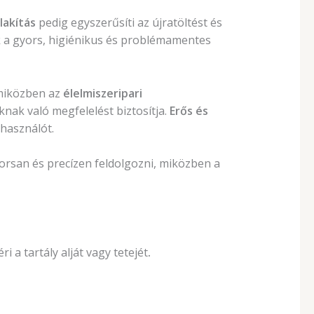
alakítás
pedig egyszerűsíti az újratöltést és
tják a gyors, higiénikus és problémamentes
 miközben az
élelmiszeripari
nak való megfelelést biztosítja.
Erős és
használót.
orsan és precízen feldolgozni, miközben a
 a tartály alját vagy tetejét
.