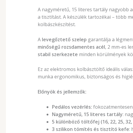
A nagyméretű, 15 literes tartály nagyobb a
a tisztítást. A készülék tartozékai – több m
kolbászkészítést.
A
levegőztető szelep
garantálja a légmen
minőségű
rozsdamentes acél
, 2 mm-es le
stabil szerkezete
minden körülmények közö
Ez az elektromos kolbásztöltő ideális vál
munka ergonomikus, biztonságos és higié
Előnyök és jellemzők:
Pedálos vezérlés:
fokozatmentesen ál
Nagyméretű, 15 literes tartály
: na
5 különböző töltőfej (16, 22, 25, 32
3 szilikon tömítés és tisztító kefe
: