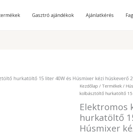
 termékek
Gasztró ajándékok
Ajánlatkérés
Fag
töltő hurkatöltő 15 liter 40W és Húsmixer kézi húskeverő 
Origi
Kezdőlap
/
Termékek
/
Hús
price
kolbásztöltő hurkatöltő 15
was:
Elektromos k
249
000Ft
hurkatöltő 1
Húsmixer ké