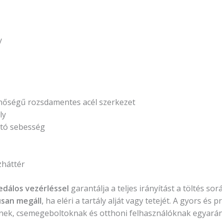
y
inőségű rozsdamentes acél szerkezet
ly
ató sebesség
zháttér
edálos vezérléssel
garantálja a teljes irányítást a töltés so
san megáll
, ha eléri a tartály alját vagy tetejét. A gyors é
nek, csemegeboltoknak és otthoni felhasználóknak egyarán