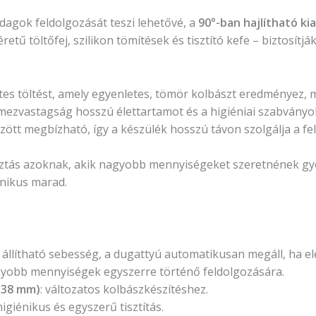
dagok feldolgozását teszi lehetővé, a
90°-ban hajlítható ki
éretű töltőfej, szilikon tömítések és tisztító kefe – biztosí
tes töltést, amely egyenletes, tömör kolbászt eredményez,
mezvastagság hosszú élettartamot és a higiéniai szabványok
tt megbízható, így a készülék hosszú távon szolgálja a fel
asztás azoknak, akik nagyobb mennyiségeket szeretnének gy
nikus marad.
lítható sebesség, a dugattyú automatikusan megáll, ha eléri
gyobb mennyiségek egyszerre történő feldolgozására.
, 38 mm)
: változatos kolbászkészítéshez.
 higiénikus és egyszerű tisztítás.