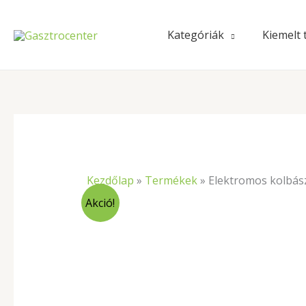
Skip
to
Kategóriák
Kiemelt
content
Kezdőlap
»
Termékek
»
Elektromos kolbász
Akció!