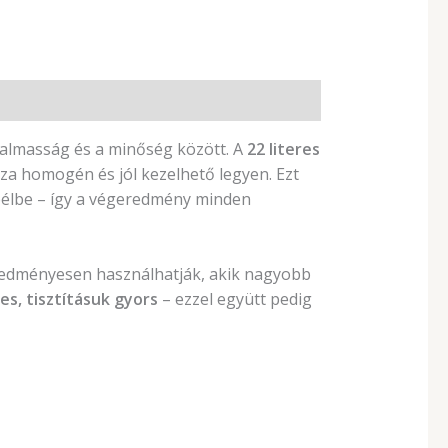
galmasság és a minőség között. A
22 literes
za homogén és jól kezelhető legyen. Ezt
 bélbe – így a végeredmény minden
eredményesen használhatják, akik nagyobb
s, tisztításuk gyors
– ezzel együtt pedig