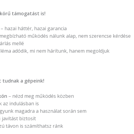
körű támogatást is!
– hazai háttér, hazai garancia
 megbízható működés nálunk alap, nem szerencse kérdése
rlás mellé
léma adódik, mi nem hárítunk, hanem megoldjuk
 tudnak a gépeink!
kön
– nézd meg működés közben
 az indulásban is
gyunk magadra a használat során sem
javítást biztosít
ú távon is számíthatsz ránk