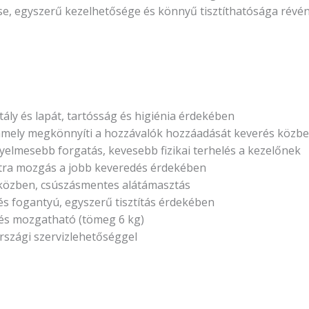
tése, egyszerű kezelhetősége és könnyű tisztíthatósága rév
ály és lapát, tartósság és higiénia érdekében
 amely megkönnyíti a hozzávalók hozzáadását keverés közben,
yelmesebb forgatás, kevesebb fizikai terhelés a kezelőnek
átra mozgás a jobb keveredés érdekében
t közben, csúszásmentes alátámasztás
s fogantyú, egyszerű tisztítás érdekében
és mozgatható (tömeg 6 kg)
rszági szervizlehetőséggel