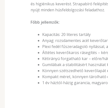
és higiénikus keverést. Strapabíró felépí
nyújt minden húsfeldolgozási feladathoz.
Főbb jellemzők:
Kapacitás: 20 literes tartály
Anyag: rozsdamentes acél keverőtart
Plexi fedél fűszeradagoló nyílással,
Áttétes keverőkaros rásegítés – kén
Kétirányú forgatható kar – előre/h
Gumilábak a stabilitásért használa
Könnyen szétszedhető keverőlapát é
Kompakt méret, könnyen tárolható 
1 év háztól-házig garancia, magyaro