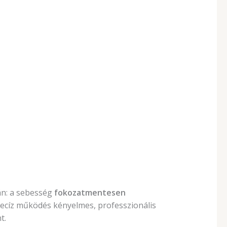
rán: a sebesség
fokozatmentesen
s precíz működés kényelmes, professzionális
t.