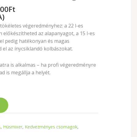
000
Ft
A)
 tökéletes végeredményhez: a 22 l-es
előkészítheted az alapanyagot, a 15 l-es
vel pedig hatékonyan és magas
el az ínycsiklandó kolbászokat.
latra is alkalmas – ha profi végeredményre
d is megállja a helyét.
s
,
Húsmixer
,
Kedvezményes csomagok
,