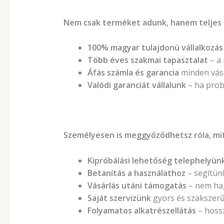
Nem csak terméket adunk, hanem teljes 
100% magyar tulajdonú vállalkozás
Több éves szakmai tapasztalat
– a
Áfás számla és garancia
minden vásá
Valódi garanciát vállalunk
– ha prob
Személyesen is meggyőződhetsz róla, mit
Kipróbálási lehetőség telephelyün
Betanítás a használathoz
– segítünk
Vásárlás utáni támogatás
– nem ha
Saját szervizünk
gyors és szakszerű 
Folyamatos alkatrészellátás
– hossz