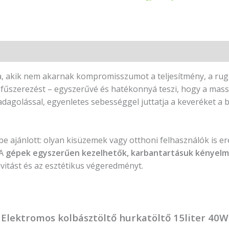
ra, akik nem akarnak kompromisszumot a teljesítmény, a ru
fűszerezést – egyszerűvé és hatékonnyá teszi, hogy a mass
adagolással, egyenletes sebességgel juttatja a keveréket a
e ajánlott: olyan kisüzemek vagy otthoni felhasználók is 
 A
gépek egyszerűen kezelhetők, karbantartásuk kényelme
vitást és az esztétikus végeredményt.
Elektromos kolbásztöltő hurkatöltő 15liter 40W