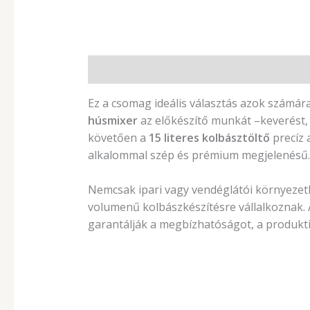
Leírás
Ez a csomag ideális választás azok számá
húsmixer
az előkészítő munkát –keverést, 
követően a
15 literes kolbásztöltő
precíz 
alkalommal szép és prémium megjelenésű.
Nemcsak ipari vagy vendéglátói környezetb
volumenű kolbászkészítésre vállalkoznak.
garantálják a megbízhatóságot, a produkti