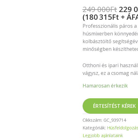
249 000
Ft
229 
(180 315Ft + ÁF
Professzionális páros a
húsmixerben könnyedén 
kolbásztöltő segítségé
minőségben készítheted 
Otthoni és ipari haszná
vágysz, ez a csomag nála
Hamarosan érkezik
ÉRTESÍTÉST KÉREK
Cikkszám:
GC_939714
Kategóriák:
Húsfeldolgozá
Legjobb ajánlataink