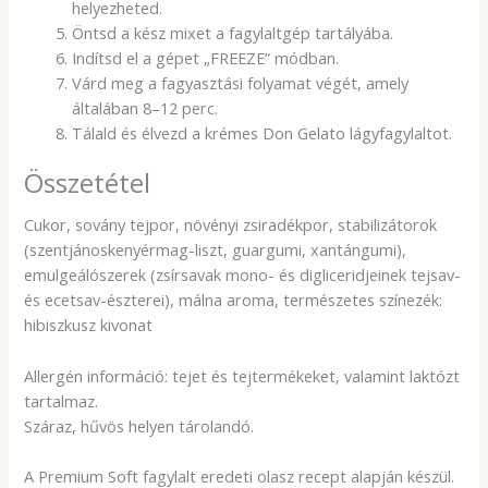
helyezheted.
Öntsd a kész mixet a fagylaltgép tartályába.
Indítsd el a gépet „FREEZE” módban.
Várd meg a fagyasztási folyamat végét, amely
általában 8–12 perc.
Tálald és élvezd a krémes Don Gelato lágyfagylaltot.
Összetétel
Cukor, sovány tejpor, növényi zsiradékpor, stabilizátorok
(szentjánoskenyérmag-liszt, guargumi, xantángumi),
emulgeálószerek (zsírsavak mono- és digliceridjeinek tejsav-
és ecetsav-észterei), málna aroma, természetes színezék:
hibiszkusz kivonat
Allergén információ: tejet és tejtermékeket, valamint laktózt
tartalmaz.
Száraz, hűvös helyen tárolandó.
A Premium Soft fagylalt eredeti olasz recept alapján készül.