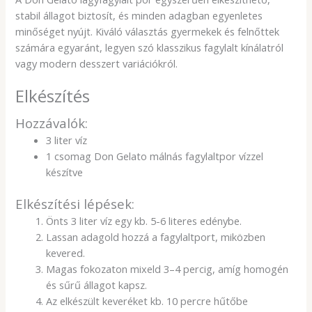
stabil állagot biztosít, és minden adagban egyenletes
minőséget nyújt. Kiváló választás gyermekek és felnőttek
számára egyaránt, legyen szó klasszikus fagylalt kínálatról
vagy modern desszert variációkról.
Elkészítés
Hozzávalók:
3 liter víz
1 csomag Don Gelato málnás fagylaltpor vízzel
készítve
Elkészítési lépések:
Önts 3 liter víz egy kb. 5-6 literes edénybe.
Lassan adagold hozzá a fagylaltport, miközben
kevered.
Magas fokozaton mixeld 3–4 percig, amíg homogén
és sűrű állagot kapsz.
Az elkészült keveréket kb. 10 percre hűtőbe