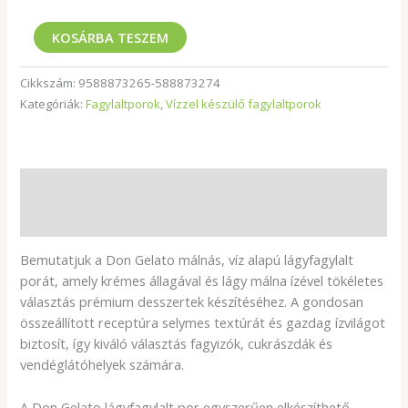
KOSÁRBA TESZEM
Cikkszám:
9588873265-588873274
Kategóriák:
Fagylaltporok
,
Vízzel készülő fagylaltporok
Leírás
További információk
Bemutatjuk a Don Gelato málnás, víz alapú lágyfagylalt
porát, amely krémes állagával és lágy málna ízével tökéletes
választás prémium desszertek készítéséhez. A gondosan
összeállított receptúra selymes textúrát és gazdag ízvilágot
biztosít, így kiváló választás fagyizók, cukrászdák és
vendéglátóhelyek számára.
A Don Gelato lágyfagylalt por egyszerűen elkészíthető,