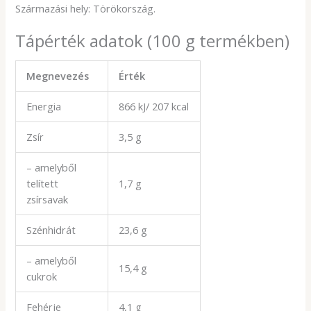
Származási hely: Törökország.
Tápérték adatok (100 g termékben)
Megnevezés
Érték
Energia
866 kJ/ 207 kcal
Zsír
3,5 g
– amelyből
telített
1,7 g
zsírsavak
Szénhidrát
23,6 g
– amelyből
15,4 g
cukrok
Fehérje
4,1 g