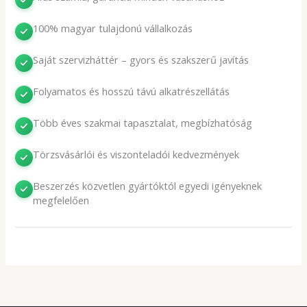
100% magyar tulajdonú vállalkozás
Saját szervizháttér – gyors és szakszerű javítás
Folyamatos és hosszú távú alkatrészellátás
Több éves szakmai tapasztalat, megbízhatóság
Törzsvásárlói és viszonteladói kedvezmények
Beszerzés közvetlen gyártóktól egyedi igényeknek
megfelelően