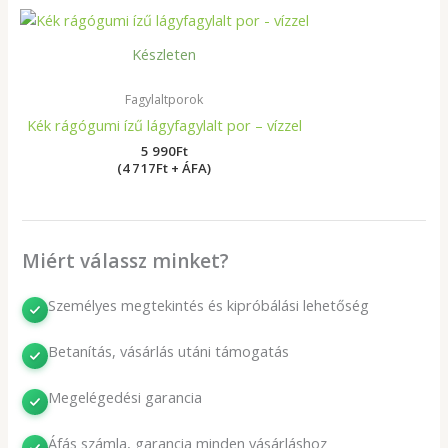
Készleten
Fagylaltporok
Kék rágógumi ízű lágyfagylalt por – vízzel
5 990
Ft
(4 717Ft + ÁFA)
Miért válassz minket?
Személyes megtekintés és kipróbálási lehetőség
Betanítás, vásárlás utáni támogatás
Megelégedési garancia
Áfás számla, garancia minden vásárláshoz