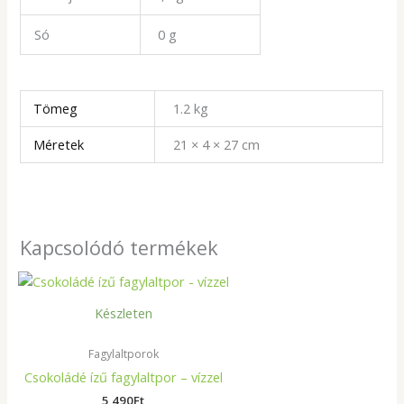
Só
0 g
Tömeg
1.2 kg
Méretek
21 × 4 × 27 cm
Kapcsolódó termékek
Készleten
Fagylaltporok
Csokoládé ízű fagylaltpor – vízzel
5 490
Ft