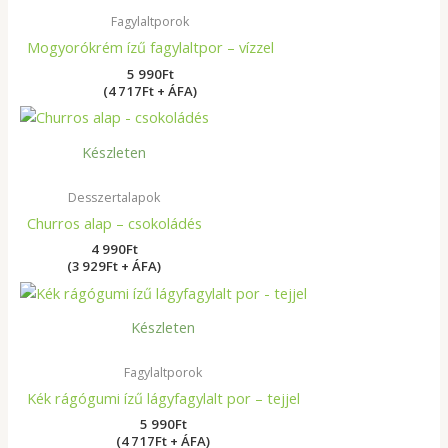
Fagylaltporok
Mogyorókrém ízű fagylaltpor – vízzel
5 990
Ft
(4 717Ft + ÁFA)
Készleten
Desszertalapok
Churros alap – csokoládés
4 990
Ft
(3 929Ft + ÁFA)
Készleten
Fagylaltporok
Kék rágógumi ízű lágyfagylalt por – tejjel
5 990
Ft
(4 717Ft + ÁFA)