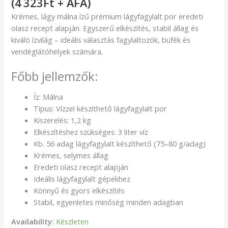
(4 323Ft + ÁFA)
Krémes, lágy málna ízű prémium lágyfagylalt por eredeti
olasz recept alapján. Egyszerű elkészítés, stabil állag és
kiváló ízvilág – ideális választás fagylaltozók, büfék és
vendéglátóhelyek számára.
Főbb jellemzők:
Íz: Málna
Típus: Vízzel készíthető lágyfagylalt por
Kiszerelés: 1,2 kg
Elkészítéshez szükséges: 3 liter víz
Kb. 56 adag lágyfagylalt készíthető (75–80 g/adag)
Krémes, selymes állag
Eredeti olasz recept alapján
Ideális lágyfagylalt gépekhez
Könnyű és gyors elkészítés
Stabil, egyenletes minőség minden adagban
Availability:
Készleten