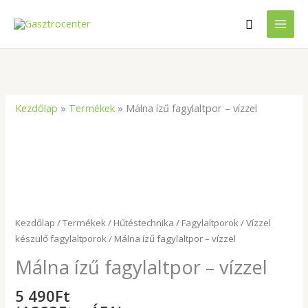
Skip
Search
to
content
Kezdőlap
»
Termékek
»
Málna ízű fagylaltpor – vízzel
Málna
ízű
fagylaltpor
-
vízzel
mennyiség
Kezdőlap
/
Termékek
/
Hűtéstechnika
/
Fagylaltporok
/
Vízzel
készülő fagylaltporok
/ Málna ízű fagylaltpor – vízzel
Málna ízű fagylaltpor – vízzel
5 490
Ft