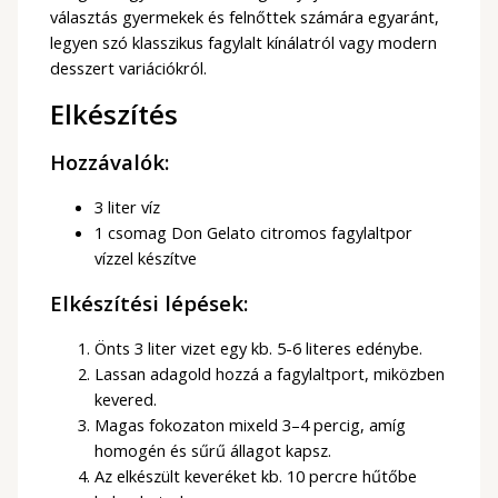
választás gyermekek és felnőttek számára egyaránt,
legyen szó klasszikus fagylalt kínálatról vagy modern
desszert variációkról.
Elkészítés
Hozzávalók:
3 liter víz
1 csomag Don Gelato citromos fagylaltpor
vízzel készítve
Elkészítési lépések:
Önts 3 liter vizet egy kb. 5-6 literes edénybe.
Lassan adagold hozzá a fagylaltport, miközben
kevered.
Magas fokozaton mixeld 3–4 percig, amíg
homogén és sűrű állagot kapsz.
Az elkészült keveréket kb. 10 percre hűtőbe