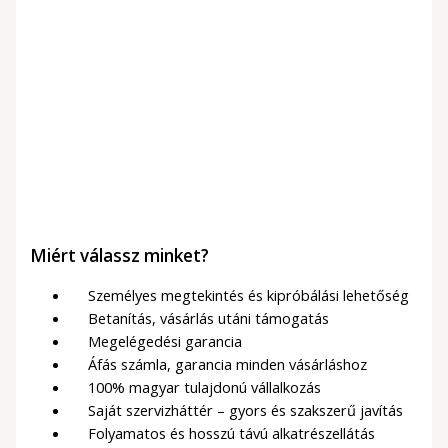
Készleten
Fagylaltporok
Kék rágógumi ízű
lágyfagylalt por – vízzel
5 990
Ft
(4 717Ft + ÁFA)
Miért válassz minket?
Személyes megtekintés és kipróbálási lehetőség
Betanítás, vásárlás utáni támogatás
Megelégedési garancia
Áfás számla, garancia minden vásárláshoz
100% magyar tulajdonú vállalkozás
Saját szervizháttér – gyors és szakszerű javítás
Folyamatos és hosszú távú alkatrészellátás