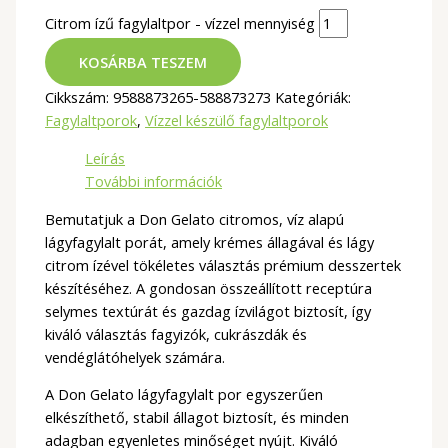
Citrom ízű fagylaltpor - vízzel mennyiség
KOSÁRBA TESZEM
Cikkszám:
9588873265-588873273
Kategóriák:
Fagylaltporok
,
Vízzel készülő fagylaltporok
Leírás
További információk
Bemutatjuk a Don Gelato citromos, víz alapú
lágyfagylalt porát, amely krémes állagával és lágy
citrom ízével tökéletes választás prémium desszertek
készítéséhez. A gondosan összeállított receptúra
selymes textúrát és gazdag ízvilágot biztosít, így
kiváló választás fagyizók, cukrászdák és
vendéglátóhelyek számára.
A Don Gelato lágyfagylalt por egyszerűen
elkészíthető, stabil állagot biztosít, és minden
adagban egyenletes minőséget nyújt. Kiváló