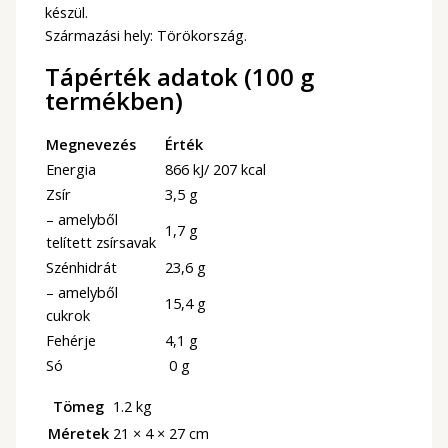
készül.
Származási hely: Törökország.
Tápérték adatok (100 g
termékben)
Megnevezés
Érték
Energia
866 kJ/ 207 kcal
Zsír
3,5 g
– amelyből
1,7 g
telített zsírsavak
Szénhidrát
23,6 g
– amelyből
15,4 g
cukrok
Fehérje
4,1 g
Só
0 g
Tömeg
1.2 kg
Méretek
21 × 4 × 27 cm