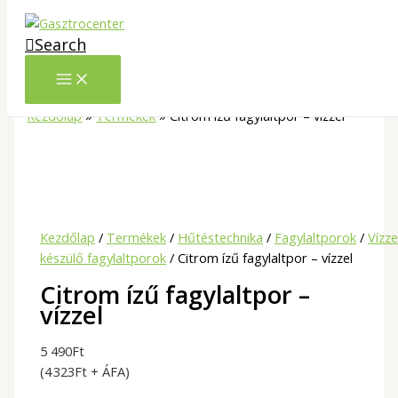
Skip to content
Search
Kezdőlap
»
Termékek
»
Citrom ízű fagylaltpor – vízzel
Kezdőlap
/
Termékek
/
Hűtéstechnika
/
Fagylaltporok
/
Vízze
készülő fagylaltporok
/ Citrom ízű fagylaltpor – vízzel
Citrom ízű fagylaltpor –
vízzel
5 490
Ft
(4 323Ft + ÁFA)