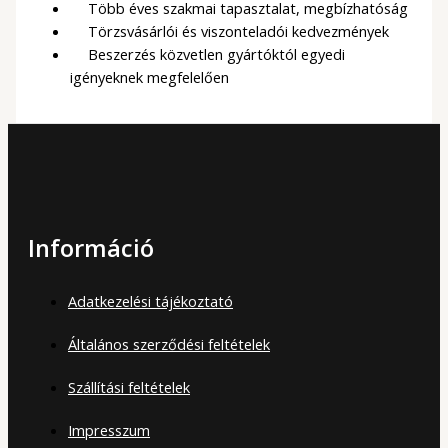
Több éves szakmai tapasztalat, megbízhatóság
Törzsvásárlói és viszonteladói kedvezmények
Beszerzés közvetlen gyártóktól egyedi
igényeknek megfelelően
Információ
Adatkezelési tájékoztató
Általános szerződési feltételek
Szállítási feltételek
Impresszum