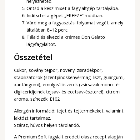
helyezheted.
Öntsd a kész mixet a fagylaltgép tartályába.
Indítsd el a gépet „FREEZE” módban.
Várd meg a fagyasztási folyamat végét, amely
általában 8–12 perc.
Tálald és élvezd a krémes Don Gelato
lágyfagylaltot.
Összetétel
Cukor, sovány tejpor, növényi zsiradékpor,
stabilizátorok (szentjánoskenyérmag-liszt, guargumi,
xantángumi), emulgeálószerek (zsírsavak mono- és
digliceridjeinek tejsav- és ecetsav-észterei), citrom
aroma, színezék: E102
Allergén információ: tejet és tejtermékeket, valamint
laktózt tartalmaz.
Száraz, hűvös helyen tárolandó.
A Premium Soft fagylalt eredeti olasz recept alapján