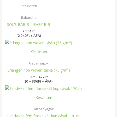
Készleten
Babaruha
SOL’S BABIB – BABY BIB
2 591
Ft
(2 040Ft + ÁFA)
Ártartomány:
0Ft
-
Készleten
427Ft
Alapanyagok
Erlangen non woven táska (75 g/m²)
0
Ft
–
427
Ft
(0 – 336Ft + ÁFA)
Készleten
Alapanyagok
Sandviken fém flaska két kupicával, 170 ml