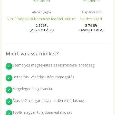
Készleten
Készleten
Alapanyagok
Alapanyagok
RPET ivópalack bambusz fedéllel, 600 ml
Sajtkés szett
2 576
Ft
5 791
Ft
(2 028Ft + ÁFA)
(4 560Ft + ÁFA)
Miért válassz minket?
Személyes megtekintés és kipróbálási lehetőség
Betanítás, vásárlás utáni támogatás
Megelégedési garancia
Áfás számla, garancia minden vásárláshoz
100% magyar tulajdonú vállalkozás