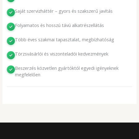
Saját szervizháttér – gyors és szakszerű javítás
Folyamatos és hosszú távú alkatrészellátás
Több éves szakmai tapasztalat, megbízhatóság
Törzsvásárlói és viszonteladói kedvezmények
Beszerzés közvetlen gyártóktól egyedi igényeknek
megfelelően