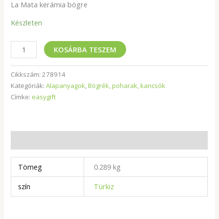
La Mata kerámia bögre
Készleten
KOSÁRBA TESZEM
Cikkszám:
278914
Kategóriák:
Alapanyagok
,
Bögrék, poharak, kancsók
Címke:
easygift
További információk
Tömeg
0.289 kg
szín
Türkiz