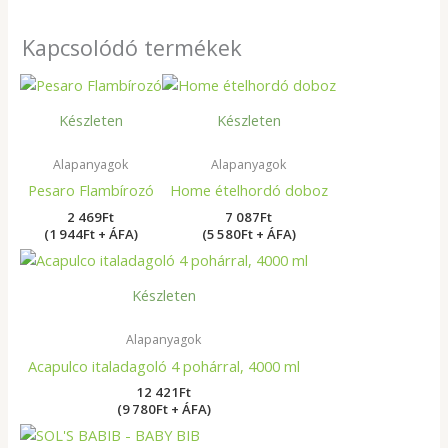
Kapcsolódó termékek
Készleten
Készleten
Alapanyagok
Alapanyagok
Pesaro Flambírozó
Home ételhordó doboz
2 469
Ft
7 087
Ft
(1 944Ft + ÁFA)
(5 580Ft + ÁFA)
Készleten
Alapanyagok
Acapulco italadagoló 4 pohárral, 4000 ml
12 421
Ft
(9 780Ft + ÁFA)