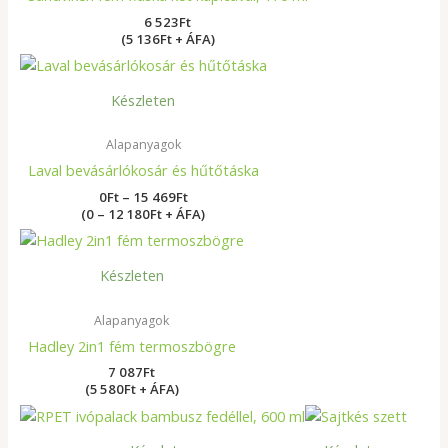
6 523
Ft
(5 136Ft + ÁFA)
Ártartomány:
0Ft
-
Készleten
15
469Ft
Alapanyagok
Laval bevásárlókosár és hűtőtáska
0
Ft
–
15 469
Ft
(0 – 12 180Ft + ÁFA)
Készleten
Alapanyagok
Hadley 2in1 fém termoszbögre
7 087
Ft
(5 580Ft + ÁFA)