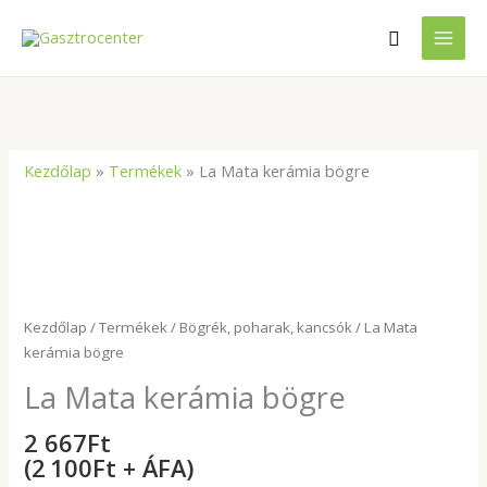
Skip
Search
to
content
Kezdőlap
»
Termékek
»
La Mata kerámia bögre
La
Mata
kerámia
bögre
mennyiség
Kezdőlap
/
Termékek
/
Bögrék, poharak, kancsók
/ La Mata
kerámia bögre
La Mata kerámia bögre
2 667
Ft
(2 100Ft + ÁFA)