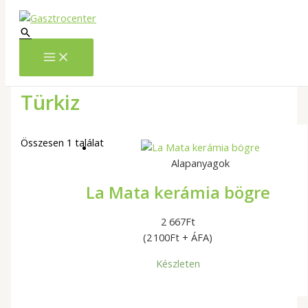
Skip
to
Search
content
Kezdőlap
»
Türkiz
Türkiz
Összesen 1 találat
Alapanyagok
La Mata kerámia bögre
2 667
Ft
(2 100Ft + ÁFA)
Készleten