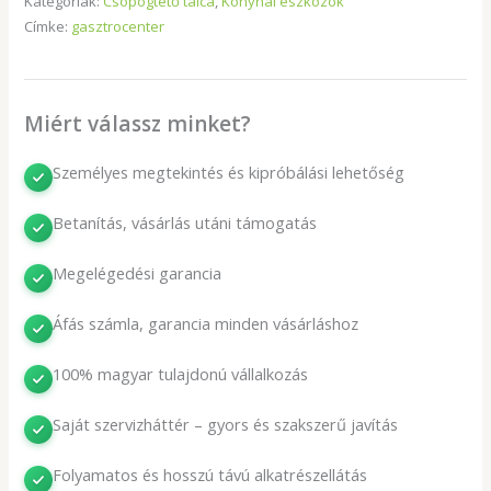
Kategóriák:
Csöpögtető tálca
,
Konyhai eszközök
Címke:
gasztrocenter
Miért válassz minket?
Személyes megtekintés és kipróbálási lehetőség
Betanítás, vásárlás utáni támogatás
Megelégedési garancia
Áfás számla, garancia minden vásárláshoz
100% magyar tulajdonú vállalkozás
Saját szervizháttér – gyors és szakszerű javítás
Folyamatos és hosszú távú alkatrészellátás