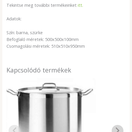
Tekintse meg további termékeinket
itt.
Adatok:
Szín: barna, szürke
Befoglaló méretek: 500x500x100mm
Csomagolási méretek: 510x510x950mm
Kapcsolódó termékek
Ártartomány:
10
033Ft
-
15
240Ft