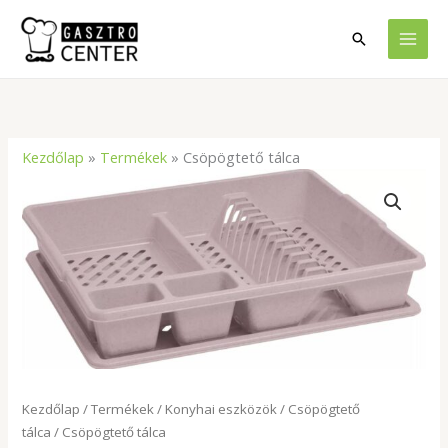
Skip
to
Search
content
Kezdőlap
»
Termékek
»
Csöpögtető tálca
Csöpögtető
tálca
mennyiség
Kezdőlap
/
Termékek
/
Konyhai eszközök
/
Csöpögtető
tálca
/ Csöpögtető tálca