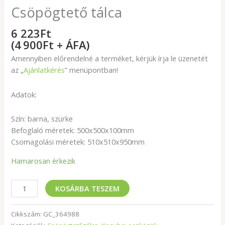
Csöpögtető tálca
6 223
Ft
(4 900Ft + ÁFA)
Amennyiben előrendelné a terméket, kérjük írja le üzenetét
az „
Ajánlatkérés
” menüpontban!
Adatok:
Szín: barna, szürke
Befoglaló méretek: 500x500x100mm
Csomagolási méretek: 510x510x950mm
Hamarosan érkezik
KOSÁRBA TESZEM
Cikkszám:
GC_364988