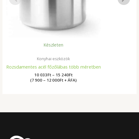
Készleten
Konyhai eszközök
F
Rozsdamentes acél főzőlábas több méretben
10 033
Ft
–
15 240
Ft
(7 900 – 12 000Ft + ÁFA)