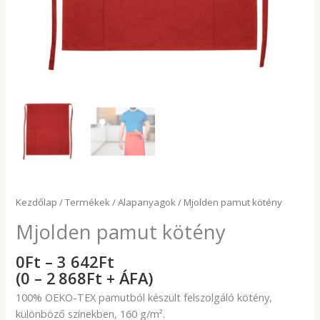
Kezdőlap
/
Termékek
/
Alapanyagok
/ Mjolden pamut kötény
Mjolden pamut kötény
0
Ft
–
3 642
Ft
(0 – 2 868Ft + ÁFA)
100% OEKO-TEX pamutból készült felszolgáló kötény,
különböző színekben, 160 g/m².