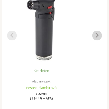
Készleten
Alapanyagok
Pesaro Flambírozó
2 469
Ft
(1 944Ft + ÁFA)