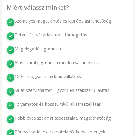
Miért válassz minket?
Személyes megtekintés és kipróbálási lehetőség
Betanítás, vásárlás utáni támogatás
Megelégedési garancia
Áfás számla, garancia minden vásárláshoz
100% magyar tulajdonú vállalkozás
Saját szervizháttér – gyors és szakszerű javítás
Folyamatos és hosszú távú alkatrészellátás
Több éves szakmai tapasztalat, megbízhatóság
Törzsvásárlói és viszonteladói kedvezmények