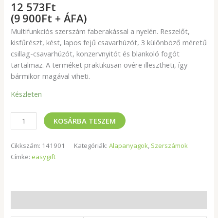
12 573
Ft
(9 900Ft + ÁFA)
Multifunkciós szerszám faberakással a nyelén. Reszelőt,
kisfűrészt, kést, lapos fejű csavarhúzót, 3 különböző méretű
csillag-csavarhúzót, konzervnyitót és blankoló fogót
tartalmaz. A terméket praktikusan övére illesztheti, így
bármikor magával viheti.
Készleten
KOSÁRBA TESZEM
Cikkszám:
141901
Kategóriák:
Alapanyagok
,
Szerszámok
Címke:
easygift
További információk