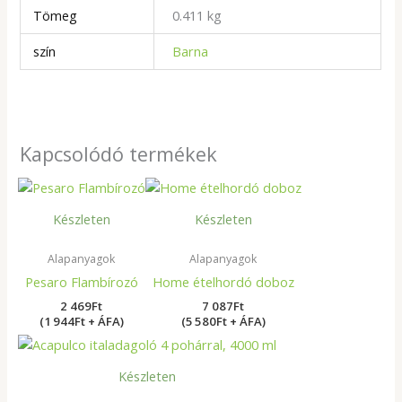
Tömeg
0.411 kg
szín
Barna
Kapcsolódó termékek
Készleten
Készleten
Alapanyagok
Alapanyagok
Pesaro Flambírozó
Home ételhordó doboz
2 469
Ft
7 087
Ft
(1 944Ft + ÁFA)
(5 580Ft + ÁFA)
Készleten