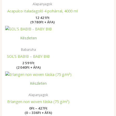
Alapanyagok
Acapulco italadagoló 4 pohárral, 4000 ml
12 421
Ft
(9 780Ft + ÁFA)
Készleten
Babaruha
SOL’S BABIB – BABY BIB
2 591
Ft
(2 040Ft + ÁFA)
Ártartomány:
0Ft
-
Készleten
427Ft
Alapanyagok
Erlangen non woven táska (75 g/m²)
0
Ft
–
427
Ft
(0 – 336Ft + ÁFA)