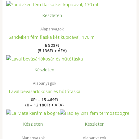
Készleten
Alapanyagok
Sandviken fém flaska két kupicával, 170 ml
6 523
Ft
(5 136Ft + ÁFA)
Ártartomány:
0Ft
-
Készleten
15
469Ft
Alapanyagok
Laval bevásárlókosár és hűtőtáska
0
Ft
–
15 469
Ft
(0 – 12 180Ft + ÁFA)
Készleten
Készleten
Alapanyagok
Alapanyagok