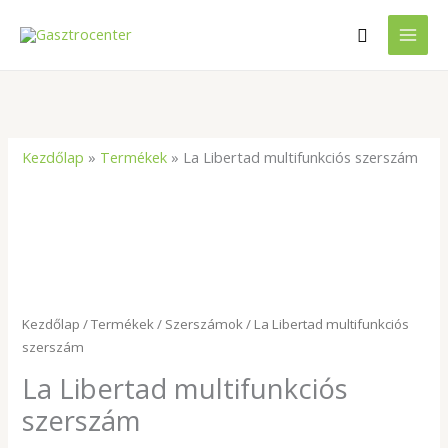
Skip
Search
to
content
Kezdőlap
»
Termékek
»
La Libertad multifunkciós szerszám
La
Libertad
multifunkciós
szerszám
mennyiség
Kezdőlap
/
Termékek
/
Szerszámok
/ La Libertad multifunkciós
szerszám
La Libertad multifunkciós
szerszám