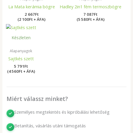
La Mata kerámia bögre
Hadley 2in1 fém termoszbögre
2 667
Ft
7 087
Ft
(2 100Ft + ÁFA)
(5 580Ft + ÁFA)
Készleten
Alapanyagok
Sajtkés szett
5 791
Ft
(4 560Ft + ÁFA)
Miért válassz minket?
Személyes megtekintés és kipróbálási lehetőség
Betanítás, vásárlás utáni támogatás