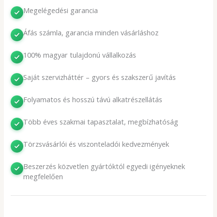
Megelégedési garancia
Áfás számla, garancia minden vásárláshoz
100% magyar tulajdonú vállalkozás
Saját szervizháttér – gyors és szakszerű javítás
Folyamatos és hosszú távú alkatrészellátás
Több éves szakmai tapasztalat, megbízhatóság
Törzsvásárlói és viszonteladói kedvezmények
Beszerzés közvetlen gyártóktól egyedi igényeknek
megfelelően