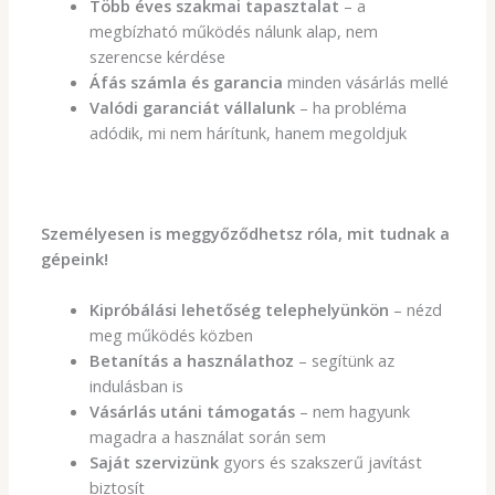
Több éves szakmai tapasztalat
– a
megbízható működés nálunk alap, nem
szerencse kérdése
Áfás számla és garancia
minden vásárlás mellé
Valódi garanciát vállalunk
– ha probléma
adódik, mi nem hárítunk, hanem megoldjuk
Személyesen is meggyőződhetsz róla, mit tudnak a
gépeink!
Kipróbálási lehetőség telephelyünkön
– nézd
meg működés közben
Betanítás a használathoz
– segítünk az
indulásban is
Vásárlás utáni támogatás
– nem hagyunk
magadra a használat során sem
Saját szervizünk
gyors és szakszerű javítást
biztosít