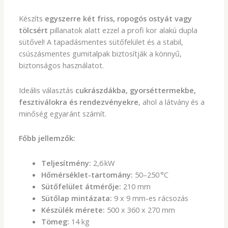
Készíts
egyszerre két friss, ropogós ostyát vagy
tölcsért
pillanatok alatt ezzel a profi kor alakú dupla
sütővel! A tapadásmentes sütőfelület és a stabil,
csúszásmentes gumitalpak biztosítják a könnyű,
biztonságos használatot.
Ideális választás
cukrászdákba, gyorséttermekbe,
fesztiválokra és rendezvényekre
, ahol a látvány és a
minőség egyaránt számít.
Főbb jellemzők:
Teljesítmény:
2,6 kW
Hőmérséklet-tartomány:
50–250 °C
Sütőfelület átmérője:
210 mm
Sütőlap mintázata:
9 x 9 mm-es rácsozás
Készülék mérete:
500 x 360 x 270 mm
Tömeg:
14 kg