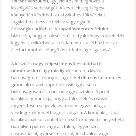
tölcsér készüljön
, így jelentősen megnöveli a
kiszolgálás sebességét. A készülék segítségével
könnyedén készíthetsz ostyákat és tölcséreket
fagylalthoz, desszertekhez vagy egyedi
édességkreációkhoz. A
tapadásmentes felület
biztosítja, hogy a tölcsérek és ostyák könnyen kivehetők
legyenek, miközben a rozsdamentes acél ház hosszú
élettartamot és könnyű tisztíthatóságot garantál.
A készülék
nagy teljesítményű és állítható
hőmérsékletű
, így mindig elérheted a kívánt
barnaságot és ropogósságot. A
4 db csúszásmentes
gumitalp
stabil alapot biztosít, így a sütő
biztonságosan áll a pulton vagy asztalon. A profi
kialakítás garantálja, hogy a tölcsérek és ostyák
egyenletesen süljenek, és minden egyes adag a
vendégek elégedettségét szolgálja. A kompakt, stabil
kialakításnak köszönhetően a sütő könnyen elhelyezhető
bármilyen pulton vagy asztalon, legyen szó
cukrászdáról, gyorsétteremről, fesztiválról vagy