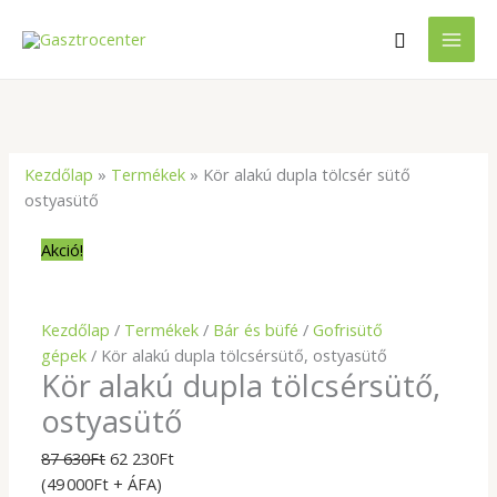
Skip
Search
to
content
Kör
Original
Current
alakú
price
price
dupla
was:
is:
Kezdőlap
»
Termékek
»
Kör alakú dupla tölcsér sütő
tölcsérsütő,
87
62
ostyasütő
ostyasütő
630Ft.
230Ft.
mennyiség
Akció!
Kezdőlap
/
Termékek
/
Bár és büfé
/
Gofrisütő
gépek
/ Kör alakú dupla tölcsérsütő, ostyasütő
Kör alakú dupla tölcsérsütő,
ostyasütő
87 630
Ft
62 230
Ft
(49 000Ft + ÁFA)