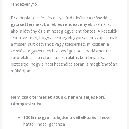
rendezvényről.
Ez a dupla tölcsér- és ostyasütő ideális
cukrászdák,
gyorséttermek, büfék és rendezvények
számára,
ahol a látvány és a minőség egyaránt fontos. A készülék
lehetővé teszi, hogy a vendégek gyorsan hozzájussanak
a frissen sült ostyához vagy tölcsérhez, miközben a
kezelése egyszerű és biztonságos. A tapadásmentes
sütőfelület és a robusztus kialakítás kombinációja
biztosítja, hogy a napi használat során is megbízhatóan
működjön.
Nem csak terméket adunk, hanem teljes körű
támogatást is!
100% magyar tulajdonú vállalkozás
– hazai
háttér, hazai garancia