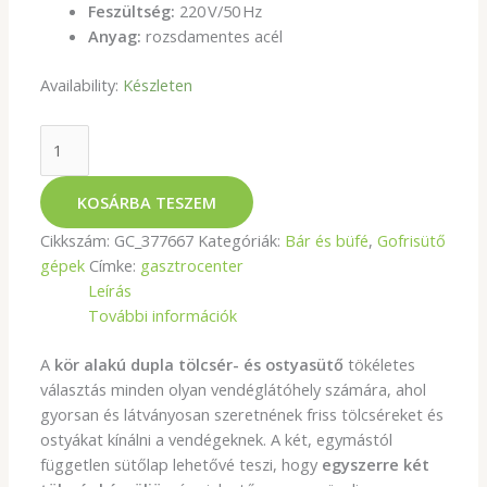
Feszültség:
220 V/50 Hz
Anyag:
rozsdamentes acél
Availability:
Készleten
KOSÁRBA TESZEM
Cikkszám:
GC_377667
Kategóriák:
Bár és büfé
,
Gofrisütő
gépek
Címke:
gasztrocenter
Leírás
További információk
A
kör alakú dupla tölcsér- és ostyasütő
tökéletes
választás minden olyan vendéglátóhely számára, ahol
gyorsan és látványosan szeretnének friss tölcséreket és
ostyákat kínálni a vendégeknek. A két, egymástól
független sütőlap lehetővé teszi, hogy
egyszerre két