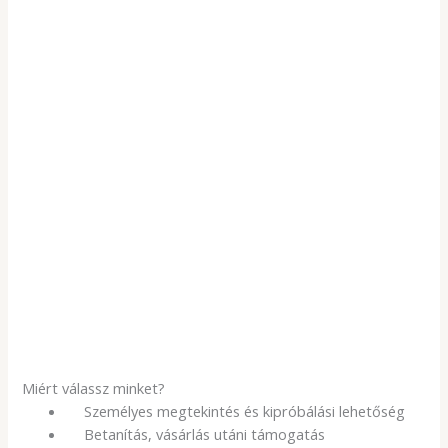
Banán alakú gofrisütő
99 900
Ft
89 900
Ft
(70 787Ft + ÁFA)
Készleten
Bár és büfé
Professzionális gofrisütő –
belga típusú, 2 db-os kivitel
59 900
Ft
(47 165Ft + ÁFA)
Miért válassz minket?
Személyes megtekintés és kipróbálási lehetőség
Betanítás, vásárlás utáni támogatás