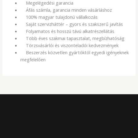
Megelégedési garancia
Áfás számla, garancia minden vásárláshoz
100% magyar tulajdonú vállalkozás
Saját szervizháttér – gyors és szakszerű javítás
Folyamatos és hosszú távú alkatrészellátás
Több éves szakmai tapasztalat, megbízhatóság
Törzsvásárlói és viszonteladói kedvezmények
Beszerzés közvetlen gyártóktól egyedi igényeknek
megfelelően