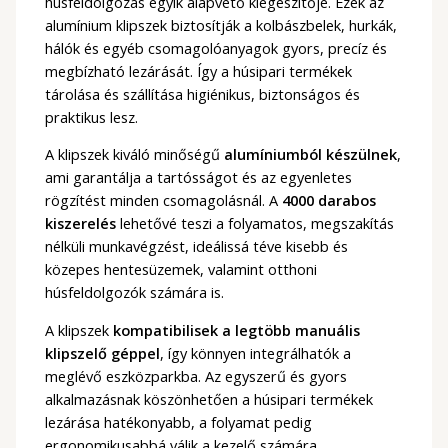
húsfeldolgozás egyik alapvető kiegészítője. Ezek az
alumínium klipszek biztosítják a kolbászbelek, hurkák,
hálók és egyéb csomagolóanyagok gyors, precíz és
megbízható lezárását. Így a húsipari termékek
tárolása és szállítása higiénikus, biztonságos és
praktikus lesz.
A klipszek kiváló minőségű
alumíniumból készülnek
,
ami garantálja a tartósságot és az egyenletes
rögzítést minden csomagolásnál. A
4000 darabos
kiszerelés
lehetővé teszi a folyamatos, megszakítás
nélküli munkavégzést, ideálissá téve kisebb és
közepes hentesüzemek, valamint otthoni
húsfeldolgozók számára is.
A klipszek
kompatibilisek a legtöbb manuális
klipszelő géppel
, így könnyen integrálhatók a
meglévő eszközparkba. Az egyszerű és gyors
alkalmazásnak köszönhetően a húsipari termékek
lezárása hatékonyabb, a folyamat pedig
ergonomikusabbá válik a kezelő számára.