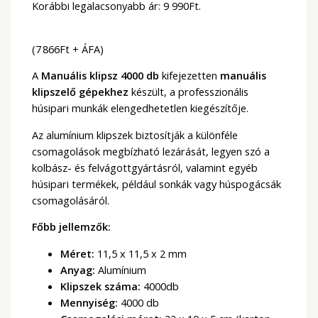
Korábbi legalacsonyabb ár:
9 990
Ft
.
(7 866Ft + ÁFA)
A
Manuális klipsz 4000 db
kifejezetten
manuális
klipszelő gépekhez
készült, a professzionális
húsipari munkák elengedhetetlen kiegészítője.
Az alumínium klipszek biztosítják a különféle
csomagolások megbízható lezárását, legyen szó a
kolbász- és felvágottgyártásról, valamint egyéb
húsipari termékek, például sonkák vagy húspogácsák
csomagolásáról.
Főbb jellemzők:
Méret:
11,5 x 11,5 x 2 mm
Anyag:
Alumínium
Klipszek száma:
4000db
Mennyiség:
4000 db