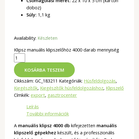
Csomagolási méret:
22 x 10 x 5 cm (karton
doboz)
Súly:
1,1 kg
Availability:
Készleten
Klipsz manuális klipszelőhöz 4000 darab mennyiség
KOSÁRBA TESZEM
Cikkszám:
GC_183211
Kategóriák:
Húsfeldolgozás
,
Kiegészítők
,
Kiegészítők húsfeldolgozáshoz
,
Klipszelő
Címkék:
export
,
gasztrocenter
Leírás
További információk
A
manuális klipsz 4000 db
kifejezetten
manuális
klipszelő gépekhez
készült, és a professzionális