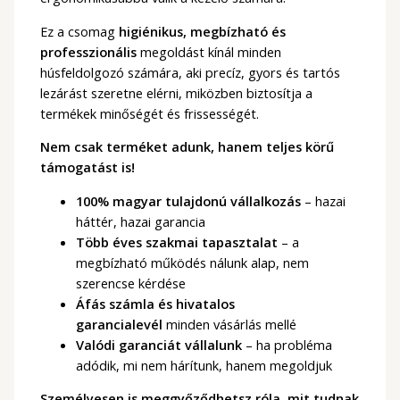
Ez a csomag
higiénikus, megbízható és
professzionális
megoldást kínál minden
húsfeldolgozó számára, aki precíz, gyors és tartós
lezárást szeretne elérni, miközben biztosítja a
termékek minőségét és frissességét.
Nem csak terméket adunk, hanem teljes körű
támogatást is!
100% magyar tulajdonú vállalkozás
– hazai
háttér, hazai garancia
Több éves szakmai tapasztalat
– a
megbízható működés nálunk alap, nem
szerencse kérdése
Áfás számla és hivatalos
garancialevél
minden vásárlás mellé
Valódi garanciát vállalunk
– ha probléma
adódik, mi nem hárítunk, hanem megoldjuk
Személyesen is meggyőződhetsz róla, mit tudnak