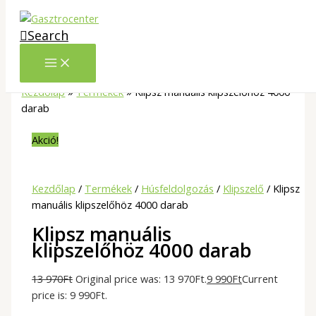
Skip to content
Search
Kezdőlap
»
Termékek
»
Klipsz manuális klipszelőhöz 4000
darab
Akció!
Kezdőlap
/
Termékek
/
Húsfeldolgozás
/
Klipszelő
/ Klipsz
manuális klipszelőhöz 4000 darab
Klipsz manuális
klipszelőhöz 4000 darab
13 970
Ft
Original price was: 13 970Ft.
9 990
Ft
Current
price is: 9 990Ft.