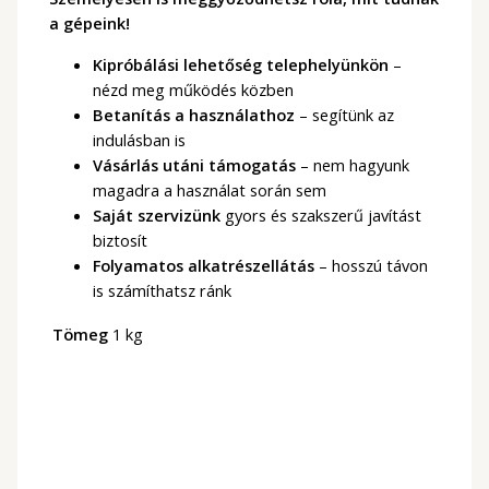
a gépeink!
Kipróbálási lehetőség telephelyünkön
–
nézd meg működés közben
Betanítás a használathoz
– segítünk az
indulásban is
Vásárlás utáni támogatás
– nem hagyunk
magadra a használat során sem
Saját szervizünk
gyors és szakszerű javítást
biztosít
Folyamatos alkatrészellátás
– hosszú távon
is számíthatsz ránk
Tömeg
1 kg
Akció!