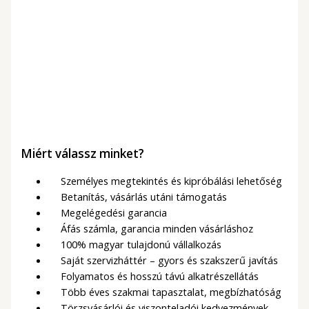
Előkészület
Kézi szeletelő húsokhoz
és zöldségekhez
17 900
Ft
(14 094Ft + ÁFA)
Miért válassz minket?
Személyes megtekintés és kipróbálási lehetőség
Betanítás, vásárlás utáni támogatás
Megelégedési garancia
Áfás számla, garancia minden vásárláshoz
100% magyar tulajdonú vállalkozás
Saját szervizháttér – gyors és szakszerű javítás
Folyamatos és hosszú távú alkatrészellátás
Több éves szakmai tapasztalat, megbízhatóság
Törzsvásárlói és viszonteladói kedvezmények