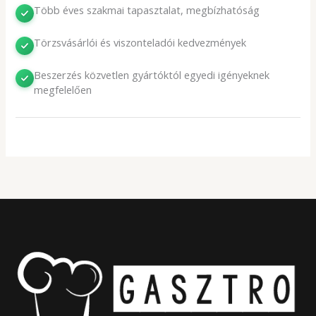
Több éves szakmai tapasztalat, megbízhatóság
Törzsvásárlói és viszonteladói kedvezmények
Beszerzés közvetlen gyártóktól egyedi igényeknek
megfelelően