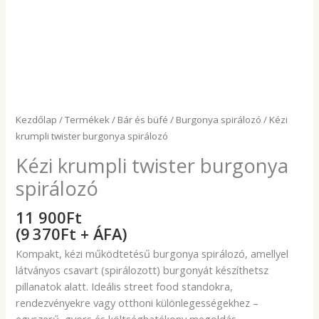
Kezdőlap
/
Termékek
/
Bár és büfé
/
Burgonya spirálozó
/ Kézi
krumpli twister burgonya spirálozó
Kézi krumpli twister burgonya
spirálozó
11 900
Ft
(9 370Ft + ÁFA)
Kompakt, kézi működtetésű burgonya spirálozó, amellyel
látványos csavart (spirálozott) burgonyát készíthetsz
pillanatok alatt. Ideális street food standokra,
rendezvényekre vagy otthoni különlegességekhez –
egyszerű, gyors és költséghatékony megoldás.