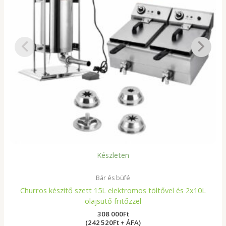
Készleten
Bár és büfé
Churros készítő szett 15L elektromos töltővel és 2x10L
olajsütő fritőzzel
308 000
Ft
(242 520Ft + ÁFA)