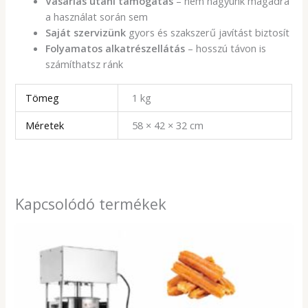
Vásárlás utáni támogatás
– nem hagyunk magadra
a használat során sem
Saját szervizünk
gyors és szakszerű javítást biztosít
Folyamatos alkatrészellátás
– hosszú távon is
számíthatsz ránk
Tömeg
1 kg
Méretek
58 × 42 × 32 cm
Kapcsolódó termékek