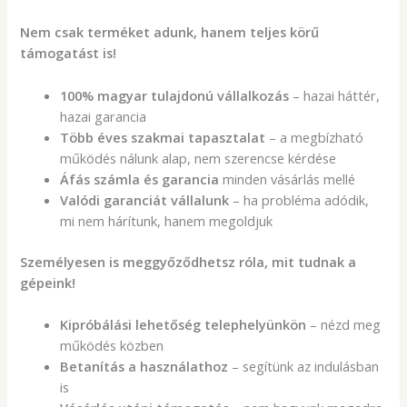
Nem csak terméket adunk, hanem teljes körű
támogatást is!
100% magyar tulajdonú vállalkozás
– hazai háttér,
hazai garancia
Több éves szakmai tapasztalat
– a megbízható
működés nálunk alap, nem szerencse kérdése
Áfás számla és garancia
minden vásárlás mellé
Valódi garanciát vállalunk
– ha probléma adódik,
mi nem hárítunk, hanem megoldjuk
Személyesen is meggyőződhetsz róla, mit tudnak a
gépeink!
Kipróbálási lehetőség telephelyünkön
– nézd meg
működés közben
Betanítás a használathoz
– segítünk az indulásban
is