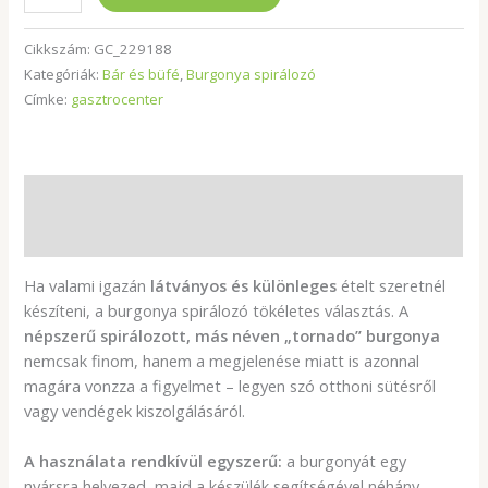
Cikkszám:
GC_229188
Kategóriák:
Bár és büfé
,
Burgonya spirálozó
Címke:
gasztrocenter
Leírás
További információk
Ha valami igazán
látványos és különleges
ételt szeretnél
készíteni, a burgonya spirálozó tökéletes választás. A
népszerű spirálozott, más néven „tornado” burgonya
nemcsak finom, hanem a megjelenése miatt is azonnal
magára vonzza a figyelmet – legyen szó otthoni sütésről
vagy vendégek kiszolgálásáról.
A használata rendkívül egyszerű:
a burgonyát egy
nyársra helyezed, majd a készülék segítségével néhány