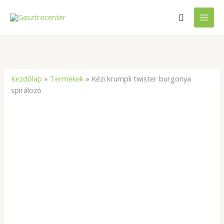
Skip
Search
to
content
Kezdőlap
»
Termékek
»
Kézi krumpli twister burgonya
spirálozó
Kézi
krumpli
twister
burgonya
spirálozó
mennyiség