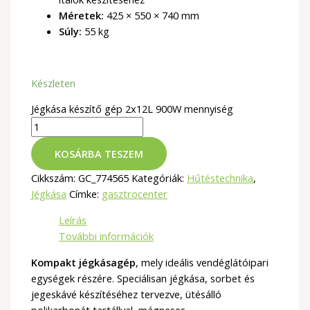
Méretek:
425 × 550 × 740 mm
Súly:
55 kg
Készleten
Jégkása készítő gép 2x12L 900W mennyiség
KOSÁRBA TESZEM
Cikkszám:
GC_774565
Kategóriák:
Hűtéstechnika
,
Jégkása
Címke:
gasztrocenter
Leírás
További információk
Kompakt jégkásagép
, mely ideális vendéglátóipari
egységek részére. Speciálisan jégkása, sorbet és
jegeskávé készítéséhez tervezve, ütésálló
polikarbonát tartállyal, mágneses