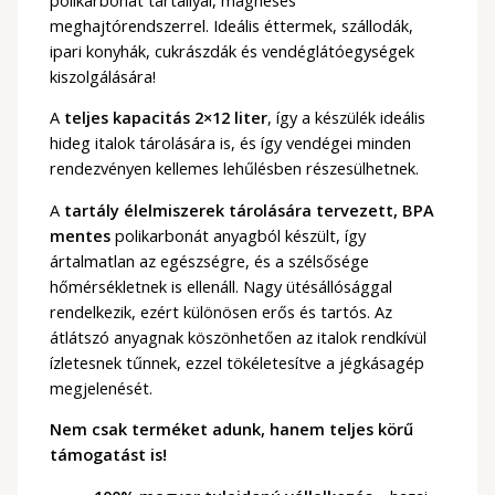
meghajtórendszerrel. Ideális éttermek, szállodák,
ipari konyhák, cukrászdák és vendéglátóegységek
kiszolgálására!
A
teljes kapacitás 2×12 liter
, így a készülék ideális
hideg italok tárolására is, és így vendégei minden
rendezvényen kellemes lehűlésben részesülhetnek.
A
tartály élelmiszerek tárolására tervezett, BPA
mentes
polikarbonát anyagból készült, így
ártalmatlan az egészségre, és a szélsősége
hőmérsékletnek is ellenáll. Nagy ütésállósággal
rendelkezik, ezért különösen erős és tartós. Az
átlátszó anyagnak köszönhetően az italok rendkívül
ízletesnek tűnnek, ezzel tökéletesítve a jégkásagép
megjelenését.
Nem csak terméket adunk, hanem teljes körű
támogatást is!