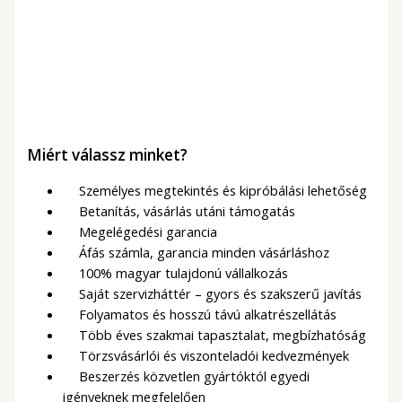
Kék rágógumi ízű
lágyfagylalt por – vízzel
5 990
Ft
(4 717Ft + ÁFA)
Miért válassz minket?
Személyes megtekintés és kipróbálási lehetőség
Betanítás, vásárlás utáni támogatás
Megelégedési garancia
Áfás számla, garancia minden vásárláshoz
100% magyar tulajdonú vállalkozás
Saját szervizháttér – gyors és szakszerű javítás
Folyamatos és hosszú távú alkatrészellátás
Több éves szakmai tapasztalat, megbízhatóság
Törzsvásárlói és viszonteladói kedvezmények
Beszerzés közvetlen gyártóktól egyedi
igényeknek megfelelően