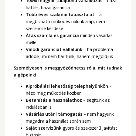
100% magyar tulajdonú vállalkozás
– hazai
háttér, hazai garancia
Több éves szakmai tapasztalat
– a
megbízható működés nálunk alap, nem
szerencse kérdése
Áfás számla és garancia
minden vásárlás
mellé
Valódi garanciát vállalunk
– ha probléma
adódik, mi nem hárítunk, hanem megoldjuk
Személyesen is meggyőződhetsz róla, mit tudnak
a gépeink!
Kipróbálási lehetőség telephelyünkön
–
nézd meg működés közben
Betanítás a használathoz
– segítünk az
indulásban is
Vásárlás utáni támogatás
– nem hagyunk
magadra a használat során sem
Saját szervizünk
gyors és szakszerű javítást
biztosít