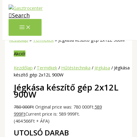
Skip to content
Search
Kezdőlap
»
Termékek
»
Jégkása készítő gép 2x12L 900W
Akció!
Kezdőlap
/
Termékek
/
Hűtéstechnika
/
Jégkása
/ Jégkása
készítő gép 2x12L 900W
Jégkása készítő gép 2x12L
900W
780 000
Ft
Original price was: 780 000Ft.
589
999
Ft
Current price is: 589 999Ft.
(464 566Ft + ÁFA)
UTOLSÓ DARAB