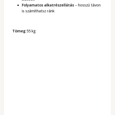
Folyamatos alkatrészellátás
– hosszú távon
is számíthatsz ránk
Tömeg
55 kg
Akció!
Készleten
Fagylaltgép
Snow Ice Pro szálas jég
készítő gép 900W