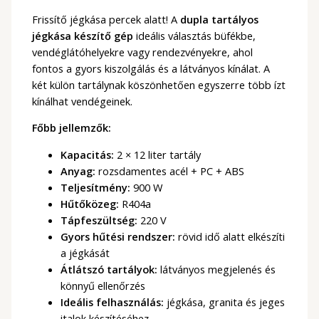
Frissítő jégkása percek alatt! A
dupla tartályos
jégkása készítő gép
ideális választás büfékbe,
vendéglátóhelyekre vagy rendezvényekre, ahol
fontos a gyors kiszolgálás és a látványos kínálat. A
két külön tartálynak köszönhetően egyszerre több ízt
kínálhat vendégeinek.
Főbb jellemzők:
Kapacitás:
2 × 12 liter tartály
Anyag:
rozsdamentes acél + PC + ABS
Teljesítmény:
900 W
Hűtőközeg:
R404a
Tápfeszültség:
220 V
Gyors hűtési rendszer:
rövid idő alatt elkészíti
a jégkását
Átlátszó tartályok:
látványos megjelenés és
könnyű ellenőrzés
Ideális felhasználás:
jégkása, granita és jeges
italok készítéséhez