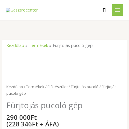
Skip
Search
to
content
Kezdőlap
»
Termékek
»
Fürjtojás pucoló gép
Kezdőlap
/
Termékek
/
Előkészület
/
Fürjtojás pucoló
/ Fürjtojás
pucoló gép
Fürjtojás pucoló gép
290 000
Ft
(228 346Ft + ÁFA)