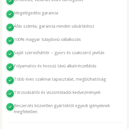
Megelégedési garancia
Áfás számla, garancia minden vásárláshoz
100% magyar tulajdonú vállalkozás
Saját szervizháttér – gyors és szakszerű javítás
Folyamatos és hosszú távú alkatrészellátás
Több éves szakmai tapasztalat, megbízhatóság
Törzsvásárlói és viszonteladói kedvezmények
Beszerzés közvetlen gyártóktól egyedi igényeknek
megfelelően