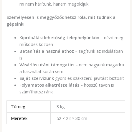
mi nem hárítunk, hanem megoldjuk
Személyesen is meggyőződhetsz róla, mit tudnak a
gépeink!
Kipróbálási lehetőség telephelyünkön
– nézd meg
működés közben
Betanítás a használathoz
– segítünk az indulásban
is
Vásárlás utáni támogatás
– nem hagyunk magadra
a használat során sem
Saját szervizünk
gyors és szakszerű javítást biztosít
Folyamatos alkatrészellátás
– hosszú távon is
számíthatsz ránk
Tömeg
3 kg
Méretek
52 × 22 × 30 cm