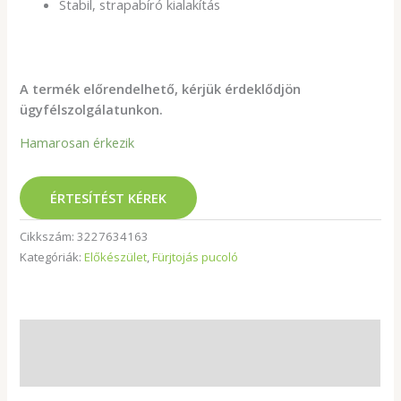
Stabil, strapabíró kialakítás
A termék előrendelhető, kérjük érdeklődjön
ügyfélszolgálatunkon.
Hamarosan érkezik
ÉRTESÍTÉST KÉREK
Cikkszám:
3227634163
Kategóriák:
Előkészület
,
Fürjtojás pucoló
Leírás
További információk