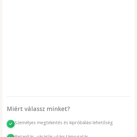
Készleten
Előkészület
Kézi szeletelő húsokhoz és zöldségekhez
17 900
Ft
(14 094Ft + ÁFA)
Miért válassz minket?
Személyes megtekintés és kipróbálási lehetőség
Betanítás, vásárlás utáni támogatás