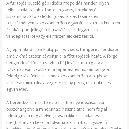
A fürjtojás pucoló gép ideális megoldás minden olyan
felhasználásra, ahol fontos a gyors, hatékony és
kiszámítható tojásfeldolgozás. Kialakításának és
teljesítményének köszönhetően egyaránt alkalmas kisüzemi
és akár ipari jellegű felhasználásra is, legyen szó
vendéglátásról vagy élelmiszer-előkészítésről.
A gép működésének alapja egy
vizes, hengeres rendszer
,
amely kíméletesen távolítja el a főtt tojások héját. A forgó
hengerek súrlódása segíti a héj leválását, míg a víz
folyamatosan csökkenti a tapadást és tisztán tartja a
feldolgozási felületet. Ennek köszönhetően a tojások
sérülése minimális, a végeredmény pedig esztétikus és
egyenletes.
A berendezés mérete és teljesítménye ideálisan van
összehangolva a mindennapi használatra: nem foglal
feleslegesen nagy helyet, ugyanakkor stabilan és
megbízhatóan kezeli a folyamatos munkát. Egyszerű
kezelése lehetővé teszi, hogy akár betanított munkaerővel is