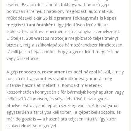
esetén. Ez a professzionális fokhagyma-hámozó gép
pontosan erre nyújt hatékony megoldást: automatikus
működésével akár
25 kilogramm fokhagymát is képes
megtisztítani óránként
, így jelentősen lerövidíti az
előkészítési időt és tehermentesíti a konyhai személyzetet.
Erőteljes,
200 wattos motorja
megbízható teljesítményt
biztosít, míg a szilikonlapátos hámozórendszer kíméletesen
távolítja el a héjat anélkül, hogy a gerezdeket megsértené
vagy összetörné.
A gép
robosztus, rozsdamentes acél házzal
készül, amely
hosszú élettartamot és stabil működést garantál még
intenzív használat mellett is. Kompakt méretének
köszönhetően könnyedén elfér bármelyik konyhapulton vagy
előkészítő állomáson, és súlya lehetővé teszi a gyors
áthelyezést ott, ahol éppen szükség van rá. A fokhagymát
egyszerűen a tartályba kell tölteni, a gépet bekapcsolni, és
már dolgozik is — a használata teljesen intuitív, így külön
szakértelmet sem igényel.