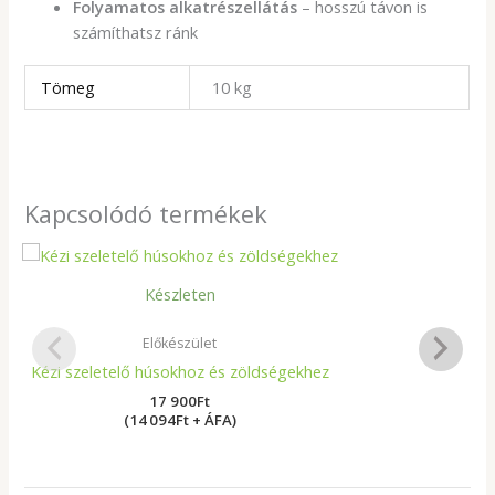
Folyamatos alkatrészellátás
– hosszú távon is
számíthatsz ránk
Tömeg
10 kg
Kapcsolódó termékek
Készleten
Előkészület
Kézi szeletelő húsokhoz és zöldségekhez
17 900
Ft
(14 094Ft + ÁFA)