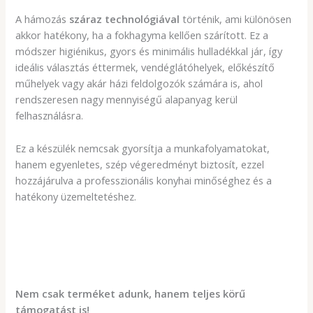
A hámozás
száraz technológiával
történik, ami különösen
akkor hatékony, ha a fokhagyma kellően szárított. Ez a
módszer higiénikus, gyors és minimális hulladékkal jár, így
ideális választás éttermek, vendéglátóhelyek, előkészítő
műhelyek vagy akár házi feldolgozók számára is, ahol
rendszeresen nagy mennyiségű alapanyag kerül
felhasználásra.
Ez a készülék nemcsak gyorsítja a munkafolyamatokat,
hanem egyenletes, szép végeredményt biztosít, ezzel
hozzájárulva a professzionális konyhai minőséghez és a
hatékony üzemeltetéshez.
Nem csak terméket adunk, hanem teljes körű
támogatást is!