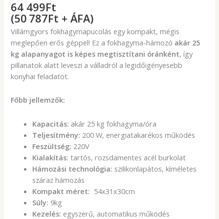
64 499
Ft
(50 787Ft + ÁFA)
Villámgyors fokhagymapucolás egy kompakt, mégis
meglepően erős géppel! Ez a fokhagyma-hámozó
akár 25
kg alapanyagot is képes megtisztítani óránként
, így
pillanatok alatt leveszi a válladról a legidőigényesebb
konyhai feladatot.
Főbb jellemzők:
Kapacitás:
akár 25 kg fokhagyma/óra
Teljesítmény:
200 W, energiatakarékos működés
Feszültség:
220V
Kialakítás:
tartós, rozsdamentes acél burkolat
Hámozási technológia:
szilikonlapátos, kíméletes
száraz hámozás
Kompakt méret:
54x31x30cm
Súly:
9kg
Kezelés:
egyszerű, automatikus működés