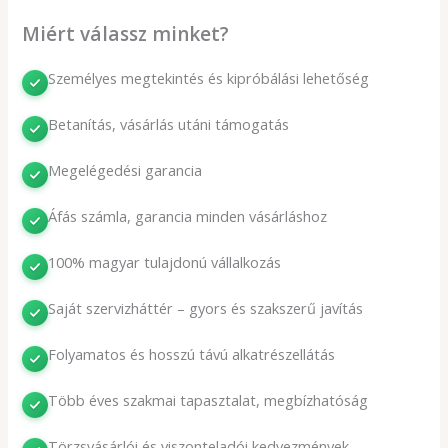
Miért válassz minket?
Személyes megtekintés és kipróbálási lehetőség
Betanítás, vásárlás utáni támogatás
Megelégedési garancia
Áfás számla, garancia minden vásárláshoz
100% magyar tulajdonú vállalkozás
Saját szervizháttér – gyors és szakszerű javítás
Folyamatos és hosszú távú alkatrészellátás
Több éves szakmai tapasztalat, megbízhatóság
Törzsvásárlói és viszonteladói kedvezmények