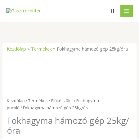
Skip
Search
to
content
Kezdőlap
»
Termékek
»
Fokhagyma hámozó gép 25kg/óra
Kezdőlap
/
Termékek
/
Előkészület
/
Fokhagyma
pucoló
/ Fokhagyma hámozó gép 25kg/óra
Fokhagyma hámozó gép 25kg/
óra