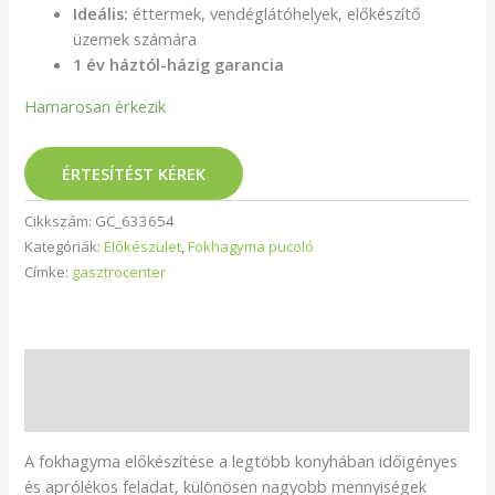
Ideális:
éttermek, vendéglátóhelyek, előkészítő
üzemek számára
1 év háztól-házig garancia
Hamarosan érkezik
ÉRTESÍTÉST KÉREK
Cikkszám:
GC_633654
Kategóriák:
Előkészület
,
Fokhagyma pucoló
Címke:
gasztrocenter
Leírás
További információk
A fokhagyma előkészítése a legtöbb konyhában időigényes
és aprólékos feladat, különösen nagyobb mennyiségek