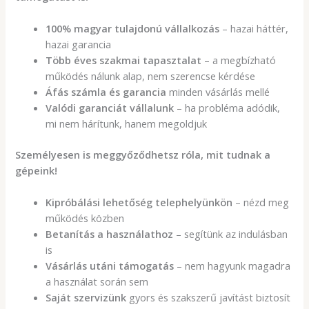
100% magyar tulajdonú vállalkozás
– hazai háttér,
hazai garancia
Több éves szakmai tapasztalat
– a megbízható
működés nálunk alap, nem szerencse kérdése
Áfás számla és garancia
minden vásárlás mellé
Valódi garanciát vállalunk
– ha probléma adódik,
mi nem hárítunk, hanem megoldjuk
Személyesen is meggyőződhetsz róla, mit tudnak a
gépeink!
Kipróbálási lehetőség telephelyünkön
– nézd meg
működés közben
Betanítás a használathoz
– segítünk az indulásban
is
Vásárlás utáni támogatás
– nem hagyunk magadra
a használat során sem
Saját szervizünk
gyors és szakszerű javítást biztosít