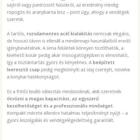
sajtról vagy panírozott húsokról, az eredmény mindig
ropogós és aranybarna lesz – pont úgy, ahogy a vendégek
szeretik.
A tartós,
rozsdamentes acél kialakítás
nemcsak elegáns,
de hosszú távon is ellenáll a mindennapi használatból eredő
igénybevételnek. A sima felületek könnyen tisztíthatók, a
kivehető kosár pedig akár mosogatógépben is elmosható,
így a tisztántartás gyors és kényelmes. A
beépített
leeresztő csap
pedig megkönnyíti az olaj cseréjét, növelve
a konyhai hatékonyságot.
Ez a fritőz kiváló választás mindazoknak, akik szeretnék
ötvözni a magas kapacitást, az egyszerű
kezelhetőséget és a professzionális minőséget
.
Kompakt mérete ellenére hatalmas teljesítményt nyújt – a
gyors kiszolgálás és vendégelégedettség garantált.