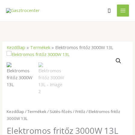
Skip
Search
to
content
Kezdőlap
»
Termékek
»
Elektromos fritőz 3000W 13L
Elektromos
fritőz
3000W
13L
mennyiség
Kezdőlap
/
Termékek
/
Sütés-főzés
/
Fritőz
/ Elektromos fritőz
3000W 13L
Elektromos fritőz 3000W 13L