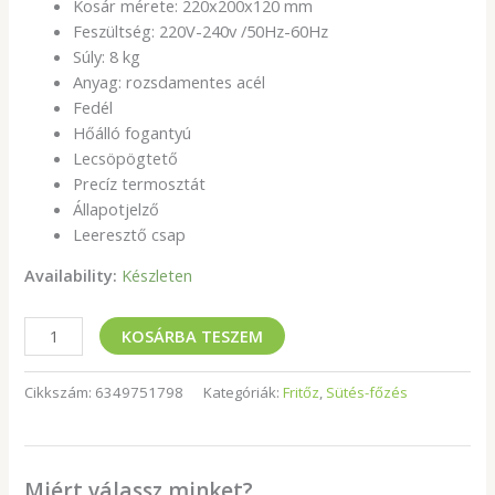
Kosár mérete: 220x200x120 mm
Feszültség: 220V-240v /50Hz-60Hz
Súly: 8 kg
Anyag: rozsdamentes acél
Fedél
Hőálló fogantyú
Lecsöpögtető
Precíz termosztát
Állapotjelző
Leeresztő csap
Availability:
Készleten
KOSÁRBA TESZEM
Cikkszám:
6349751798
Kategóriák:
Fritőz
,
Sütés-főzés
Miért válassz minket?