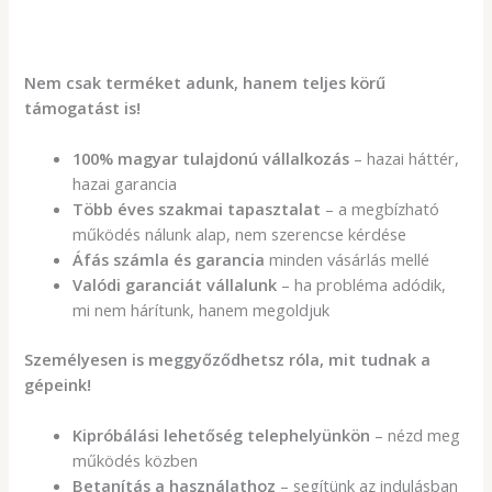
Nem csak terméket adunk, hanem teljes körű
támogatást is!
100% magyar tulajdonú vállalkozás
– hazai háttér,
hazai garancia
Több éves szakmai tapasztalat
– a megbízható
működés nálunk alap, nem szerencse kérdése
Áfás számla és garancia
minden vásárlás mellé
Valódi garanciát vállalunk
– ha probléma adódik,
mi nem hárítunk, hanem megoldjuk
Személyesen is meggyőződhetsz róla, mit tudnak a
gépeink!
Kipróbálási lehetőség telephelyünkön
– nézd meg
működés közben
Betanítás a használathoz
– segítünk az indulásban