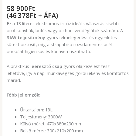
58 900
Ft
(46 378Ft + ÁFA)
Ez a 13 literes elektromos fritőz ideális választás kisebb
profikonyhák, büfék vagy otthoni vendéglátók számára. A
3 kW teljesítmény
gyors felmelegedést és egyenletes
sütést biztosít, míg a strapabíró rozsdamentes acél
burkolat higiénikus és könnyen tisztítható.
A praktikus
leeresztő csap
gyors olajkezelést tesz
lehetővé, így a napi munkavégzés gördülékeny és komfortos
marad.
Főbb jellemzők:
Űrtartalom: 13L
Teljesítmény: 3000W
Külső méret: 470x380x290 mm
Belső méret: 300x210x200 mm