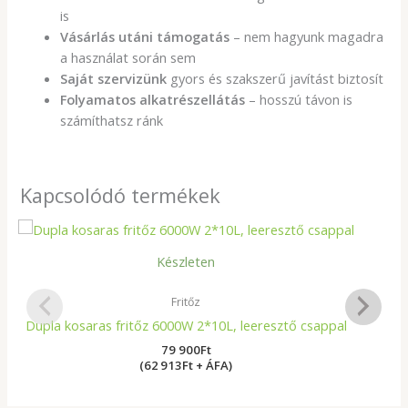
is
Vásárlás utáni támogatás
– nem hagyunk magadra
a használat során sem
Saját szervizünk
gyors és szakszerű javítást biztosít
Folyamatos alkatrészellátás
– hosszú távon is
számíthatsz ránk
Kapcsolódó termékek
Készleten
Fritőz
Dupla kosaras fritőz 6000W 2*10L, leeresztő csappal
79 900
Ft
(62 913Ft + ÁFA)