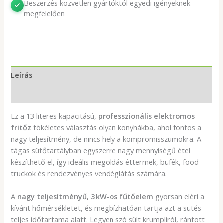
Beszerzés közvetlen gyártóktól egyedi igényeknek
megfelelően
Leírás
További információk
Ez a 13 literes kapacitású,
professzionális elektromos
fritőz
tökéletes választás olyan konyhákba, ahol fontos a
nagy teljesítmény, de nincs hely a kompromisszumokra. A
tágas sütőtartályban egyszerre nagy mennyiségű étel
készíthető el, így ideális megoldás éttermek, büfék, food
truckok és rendezvényes vendéglátás számára.
A
nagy teljesítményű, 3 kW-os fűtőelem
gyorsan eléri a
kívánt hőmérsékletet, és megbízhatóan tartja azt a sütés
teljes időtartama alatt. Legyen szó sült krumpliról, rántott