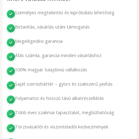
Személyes megtekintés és kipróbálási lehetőség
Betanítás, vásárlás utáni támogatás
Megelégedési garancia
Áfás számla, garancia minden vásárláshoz
100% magyar tulajdonú vállalkozás
Saját szervizháttér – gyors és szakszerű javítás
Folyamatos és hosszú távú alkatrészellátás
Több éves szakmai tapasztalat, megbízhatóság
Törzsvásárlói és viszonteladói kedvezmények