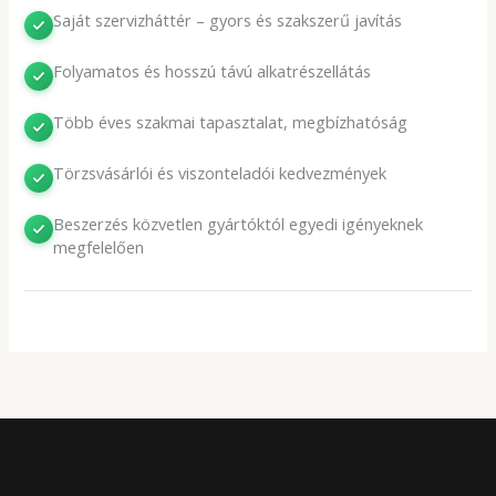
Saját szervizháttér – gyors és szakszerű javítás
Folyamatos és hosszú távú alkatrészellátás
Több éves szakmai tapasztalat, megbízhatóság
Törzsvásárlói és viszonteladói kedvezmények
Beszerzés közvetlen gyártóktól egyedi igényeknek
megfelelően