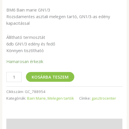
BM6 Bain marie GN1/3
Rozsdamentes asztali melegen tartó, GN1/3-as edény
kapacitással
Állítható termosztát
6db GN1/3 edény és fedő
Könnyen tisztítható
Hamarosan érkezik
KOSÁRBA TESZEM
Cikkszám:
GC_788954
Kategóriák:
Bain Marie
,
Melegen tartók
Címke:
gasztrocenter
Leírás