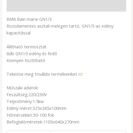
További információk
BM6 Bain marie GN1/3
Rozsdamentes asztali melegen tartó, GN1/3-as edény
kapacitással
Állítható termosztát
6db GN1/3 edény és fedő
Könnyen tisztítható
Tekintse meg további termékeinket
itt.
Műszaki adatok:
Feszültség:220/230V
Teljesítmény:1.5kw
Edény méret:325x265x100mm
Hőmérséklet:30-100 fok
Befoglalóméretek:1105x640x270mm