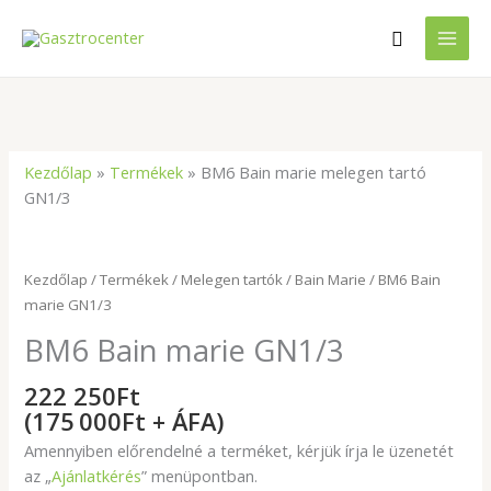
Skip
Search
to
content
Kezdőlap
»
Termékek
»
BM6 Bain marie melegen tartó
GN1/3
BM6
Bain
marie
Kezdőlap
/
Termékek
/
Melegen tartók
/
Bain Marie
/ BM6 Bain
GN1/3
marie GN1/3
mennyiség
BM6 Bain marie GN1/3
222 250
Ft
(175 000Ft + ÁFA)
Amennyiben előrendelné a terméket, kérjük írja le üzenetét
az „
Ajánlatkérés
” menüpontban.