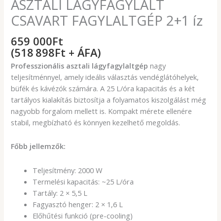
ASZTALI LÁGYFAGYLALT
CSAVART FAGYLALTGÉP 2+1 íz
659 000
Ft
(518 898Ft + ÁFA)
Professzionális asztali lágyfagylaltgép
nagy
teljesítménnyel, amely ideális választás vendéglátóhelyek,
büfék és kávézók számára. A 25 L/óra kapacitás és a két
tartályos kialakítás biztosítja a folyamatos kiszolgálást még
nagyobb forgalom mellett is. Kompakt mérete ellenére
stabil, megbízható és könnyen kezelhető megoldás.
Főbb jellemzők:
Teljesítmény: 2000 W
Termelési kapacitás: ~25 L/óra
Tartály: 2 × 5,5 L
Fagyasztó henger: 2 × 1,6 L
Előhűtési funkció (pre-cooling)