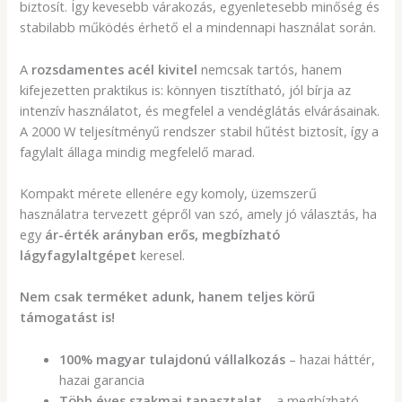
biztosít. Így kevesebb várakozás, egyenletesebb minőség és
stabilabb működés érhető el a mindennapi használat során.
A
rozsdamentes acél kivitel
nemcsak tartós, hanem
kifejezetten praktikus is: könnyen tisztítható, jól bírja az
intenzív használatot, és megfelel a vendéglátás elvárásainak.
A 2000 W teljesítményű rendszer stabil hűtést biztosít, így a
fagylalt állaga mindig megfelelő marad.
Kompakt mérete ellenére egy komoly, üzemszerű
használatra tervezett gépről van szó, amely jó választás, ha
egy
ár-érték arányban erős, megbízható
lágyfagylaltgépet
keresel.
Nem csak terméket adunk, hanem teljes körű
támogatást is!
100% magyar tulajdonú vállalkozás
– hazai háttér,
hazai garancia
Több éves szakmai tapasztalat
– a megbízható