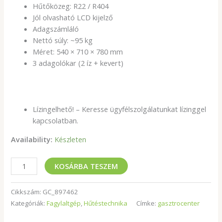
Hűtőközeg: R22 / R404
Jól olvasható LCD kijelző
Adagszámláló
Nettó súly: ~95 kg
Méret: 540 × 710 × 780 mm
3 adagolókar (2 íz + kevert)
Lízingelhető! – Keresse ügyfélszolgálatunkat lízinggel
kapcsolatban.
Availability:
Készleten
KOSÁRBA TESZEM
Cikkszám:
GC_897462
Kategóriák:
Fagylaltgép
,
Hűtéstechnika
Címke:
gasztrocenter