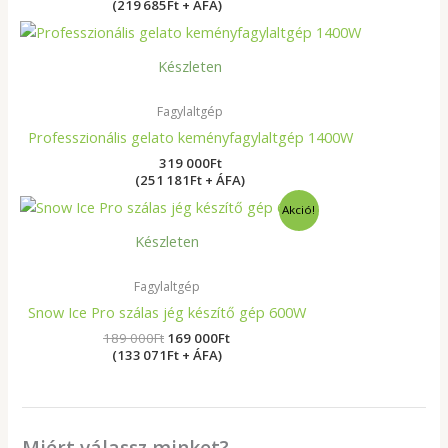
(219 685Ft + ÁFA)
Készleten
Fagylaltgép
Professzionális gelato keményfagylaltgép 1400W
319 000
Ft
(251 181Ft + ÁFA)
Original
Current
Akció!
price
price
was:
is:
Készleten
189
169
000Ft.
000Ft.
Fagylaltgép
Snow Ice Pro szálas jég készítő gép 600W
189 000
Ft
169 000
Ft
(133 071Ft + ÁFA)
Miért válassz minket?