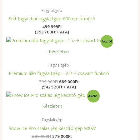
Fagylaltgép
Sült fagyi thai fagylaltgép 600mm átmérő
499 999
Ft
(393 700Ft + ÁFA)
Original
Current
Akció!
price
price
was:
is:
Készleten
799
689
000Ft.
000Ft.
Fagylaltgép
Prémium álló fagylaltgép – 2 íz + csavart funkció
799 000
Ft
689 000
Ft
(542 520Ft + ÁFA)
Original
Current
Akció!
price
price
was:
is:
Készleten
289
279
000Ft.
000Ft.
Fagylaltgép
Snow Ice Pro szálas jég készítő gép 900W
289 000
Ft
279 000
Ft