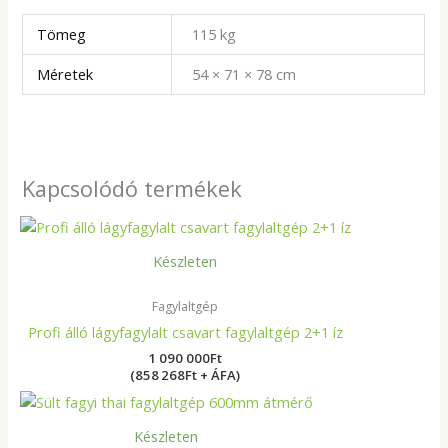
Tömeg
115 kg
Méretek
54 × 71 × 78 cm
Kapcsolódó termékek
Készleten
Fagylaltgép
Profi álló lágyfagylalt csavart fagylaltgép 2+1 íz
1 090 000
Ft
(858 268Ft + ÁFA)
Készleten