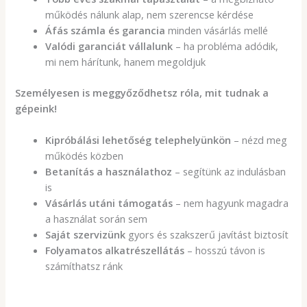
működés nálunk alap, nem szerencse kérdése
Áfás számla és garancia
minden vásárlás mellé
Valódi garanciát vállalunk
– ha probléma adódik,
mi nem hárítunk, hanem megoldjuk
Személyesen is meggyőződhetsz róla, mit tudnak a
gépeink!
Kipróbálási lehetőség telephelyünkön
– nézd meg
működés közben
Betanítás a használathoz
– segítünk az indulásban
is
Vásárlás utáni támogatás
– nem hagyunk magadra
a használat során sem
Saját szervizünk
gyors és szakszerű javítást biztosít
Folyamatos alkatrészellátás
– hosszú távon is
számíthatsz ránk