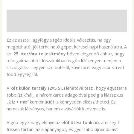
Leírás
További információk
Ez az asztali lágyfagylaltgép ideális választás, ha egy
megbízható, jól terhelhető gépet keresel napi használatra. A
kb.
25 liter/óra teljesítmény
bőven elegendő ahhoz, hogy
a forgalmasabb időszakokban is gördülékenyen menjen a
kiszolgálás – legyen szó büféről, kávézóról vagy akár street
food egységről.
A
két külön tartály (2×5,5 L)
lehetővé teszi, hogy egyszerre
több ízt kínálj, a háromkaros adagolóval pedig a klasszikus
„2 íz + mix” kombinációt is könnyedén elkészítheted. Ez
nemcsak látványos, hanem a vásárlók kedvence is.
A gép egyik nagy előnye az
előhűtési funkció
, ami segít
frissen tartani az alapanyagot, és gyorsabb újraindulást