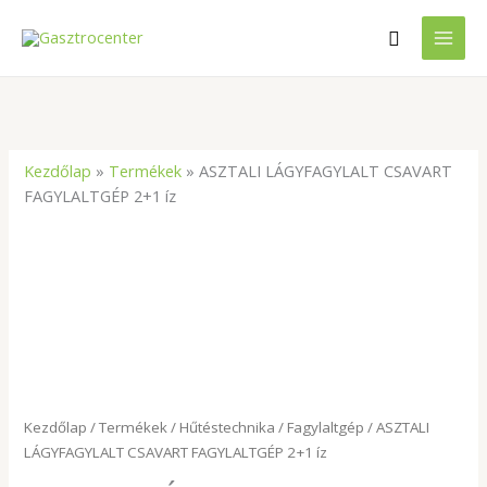
Skip
Search
to
content
Kezdőlap
»
Termékek
»
ASZTALI LÁGYFAGYLALT CSAVART
FAGYLALTGÉP 2+1 íz
ASZTALI
LÁGYFAGYLALT
CSAVART
FAGYLALTGÉP
2+1
íz
mennyiség
Kezdőlap
/
Termékek
/
Hűtéstechnika
/
Fagylaltgép
/ ASZTALI
LÁGYFAGYLALT CSAVART FAGYLALTGÉP 2+1 íz