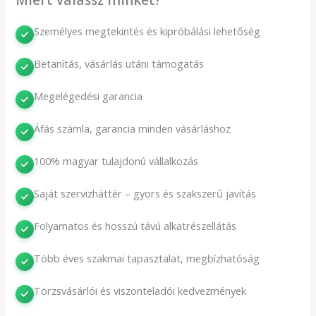
Személyes megtekintés és kipróbálási lehetőség
Betanítás, vásárlás utáni támogatás
Megelégedési garancia
Áfás számla, garancia minden vásárláshoz
100% magyar tulajdonú vállalkozás
Saját szervizháttér – gyors és szakszerű javítás
Folyamatos és hosszú távú alkatrészellátás
Több éves szakmai tapasztalat, megbízhatóság
Törzsvásárlói és viszonteladói kedvezmények