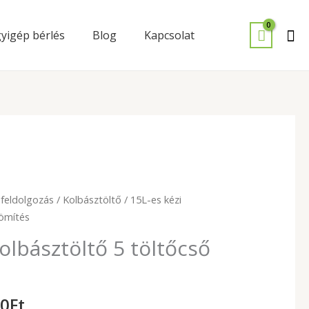
Se
yigép bérlés
Blog
Kapcsolat
nal
Current
feldolgozás
/
Kolbásztöltő
/ 15L-es kézi
price
tömítés
is:
olbásztöltő 5 töltőcső
99
.
000Ft.
00
Ft