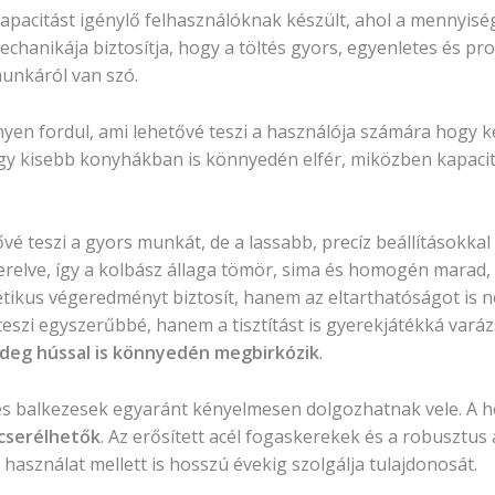
pacitást igénylő felhasználóknak készült, ahol a mennyisé
echanikája biztosítja, hogy a töltés gyors, egyenletes és p
unkáról van szó.
en fordul, ami lehetővé teszi a használója számára hogy k
így kisebb konyhákban is könnyedén elfér, miközben kapac
vé teszi a gyors munkát, de a lassabb, precíz beállításokkal a
erelve, így a kolbász állaga tömör, sima és homogén marad
tikus végeredményt biztosít, hanem az eltarthatóságot is nö
teszi egyszerűbbé, hanem a tisztítást is gyerekjátékká vará
ideg hússal is könnyedén megbirkózik
.
- és balkezesek egyaránt kényelmesen dolgozhatnak vele. A
 cserélhetők
. Az erősített acél fogaskerekek és a robuszt
 használat mellett is hosszú évekig szolgálja tulajdonosát.