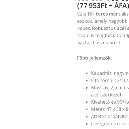
(77 953Ft + ÁFA
Ez a
15 literes manuáli
eszköz, amely nagyobb 
képes.
Robusztus acél 
távon is megbízható tel
háztáji használatról.
Főbb jellemzők:
Kapacitás: nagymé
5 töltőcső: 12/1
Masszív, 2 mm-es
acél szerkezet
Kivehető és 90°-b
Méret: 47 x 38 x 
Áttétes erőátvit
Levegőztető szel