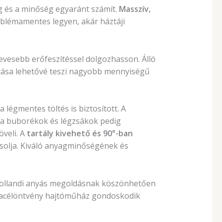
g és a minőség egyaránt számít.
Masszív,
roblémamentes legyen, akár háztáji
evesebb erőfeszítéssel dolgozhasson.
Álló
itása lehetővé teszi nagyobb mennyiségű
 légmentes töltés is biztosított. A
, a buborékok és légzsákok pedig
veli. A
tartály kivehető és 90°-ban
zsolja. Kiváló anyagminőségének és
 hollandi anyás megoldásnak köszönhetően
us acélöntvény hajtóműház gondoskodik