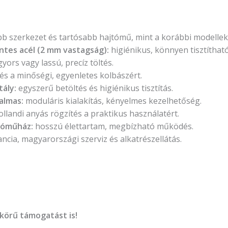
b szerkezet és tartósabb hajtómű, mint a korábbi modellek
ntes acél (2 mm vastagság):
higiénikus, könnyen tisztíthat
yors vagy lassú, precíz töltés.
és a minőségi, egyenletes kolbászért.
tály:
egyszerű betöltés és higiénikus tisztítás.
kalmas:
moduláris kialakítás, kényelmes kezelhetőség.
llandi anyás rögzítés a praktikus használatért.
tóműház:
hosszú élettartam, megbízható működés.
ncia, magyarországi szerviz és alkatrészellátás.
körű támogatást is!