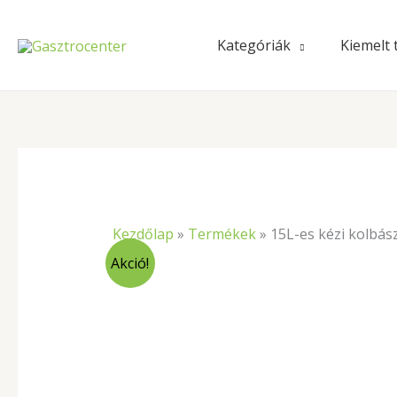
Skip
to
Kategóriák
Kiemelt
content
Kezdőlap
»
Termékek
»
15L-es kézi kolbász
Akció!