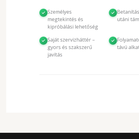
Személyes
Betanítás
megtekintés és
utáni tá
kipróbálási lehetőség
Saját szervizháttér –
Folyamat
gyors és szakszerű
távú alka
javítás