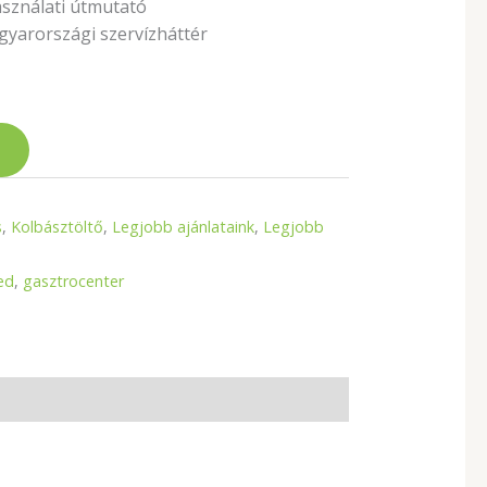
sználati útmutató
gyarországi szervízháttér
s
,
Kolbásztöltő
,
Legjobb ajánlataink
,
Legjobb
ed
,
gasztrocenter