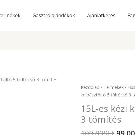
 termékek
Gasztró ajándékok
Ajánlatkérés
Fag
töltő 5 töltőcső 3 tömítés
Origi
Kezdőlap
/
Termékek
/
Hús
price
kolbásztöltő 5 töltőcső 3 
was:
15L-es kézi k
109
899Ft
3 tömítés
109 899
Ft
99 0