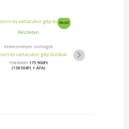
Original
Current
Akció!
price
price
was:
is:
Készleten
194
175
800Ft.
900Ft.
Jelenl
Kedvezményes csomagok
orn és vattacukor gép búrával
H
194 800
Ft
175 900
Ft
(138 504Ft + ÁFA)
Salvador sza
Elektromos kolbá
442 
(3