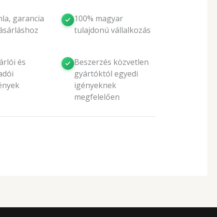
la, garancia
100% magyar
ásárláshoz
tulajdonú vállalkozás
rlói és
Beszerzés közvetlen
adói
gyártóktól egyedi
ények
igényeknek
megfelelően