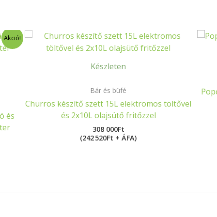
Akció!
Készleten
Bár és büfé
Popc
Churros készítő szett 15L elektromos töltővel
és 2x10L olajsütő fritőzzel
ó és
ter
308 000
Ft
(242 520Ft + ÁFA)