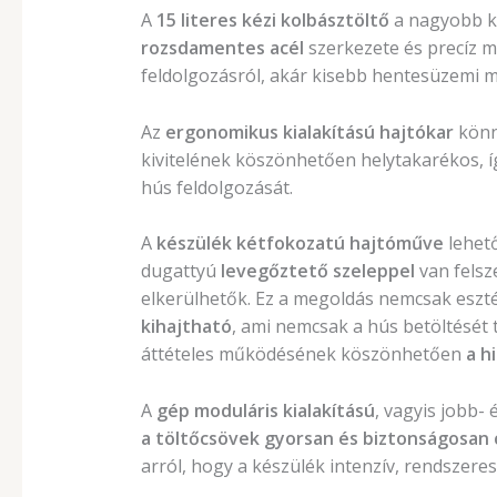
A
15 literes kézi kolbásztöltő
a nagyobb ka
rozsdamentes acél
szerkezete és precíz m
feldolgozásról, akár kisebb hentesüzemi m
Az
ergonomikus kialakítású hajtókar
könny
kivitelének köszönhetően helytakarékos, 
hús feldolgozását.
A
készülék kétfokozatú hajtóműve
lehető
dugattyú
levegőztető szeleppel
van felsz
elkerülhetők. Ez a megoldás nemcsak eszté
kihajtható
, ami nemcsak a hús betöltését 
áttételes működésének köszönhetően
a h
A
gép moduláris kialakítású
, vagyis jobb
a töltőcsövek gyorsan és biztonságosan
arról, hogy a készülék intenzív, rendszeres