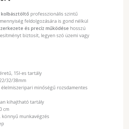
)
s kolbásztöltő
professzionális szintű
mennyiség feldolgozására is gond nélkül
szerkezete és precíz működése
hosszú
jesítményt biztosít, legyen szó üzemi vagy
retű, 15l-es tartály
6/22/32/38mm
 élelmiszeripari minőségű rozsdamentes
an kihajtható tartály
80 cm
el, könnyű munkavégzés
ep