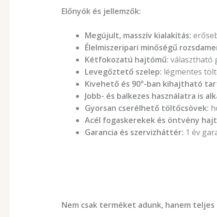
Előnyök és jellemzők:
Megújult, masszív kialakítás:
erőseb
Élelmiszeripari minőségű rozsdame
Kétfokozatú hajtómű:
választható g
Levegőztető szelep:
légmentes tölt
Kivehető és 90°-ban kihajtható tar
Jobb- és balkezes használatra is al
Gyorsan cserélhető töltőcsövek:
ho
Acél fogaskerekek és öntvény haj
Garancia és szervizháttér:
1 év gara
Nem csak terméket adunk, hanem teljes 