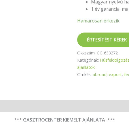
Magyar nyelvű ha
1 év garancia, ma
Hamarosan érkezik
ÉRTESÍTÉST KÉREK
Cikkszám:
GC_633272
Kategóriák:
Húsfeldolgozá
ajánlatok
Címkék:
abroad
,
export
,
fe
*** GASZTROCENTER KIEMELT AJÁNLATA ***