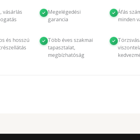
, vásárlás
Megelégedési
Áfás szám
mogatás
garancia
minden v
os és hosszú
Több éves szakmai
Törzsvásá
trészellátás
tapasztalat,
viszontel
megbízhatóság
kedvezm