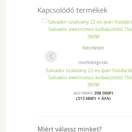
Kapcsolódó termékek
Original
Current
price
price
was:
is:
427
398
900Ft.
000Ft.
Készleten
Húsfeldolgozás
Salvador szabvány 22-es ipari húsdarál
Salvador elektromos kolbásztöltő 15li
260W
427 900
Ft
398 000
Ft
(313 386Ft + ÁFA)
Miért válassz minket?