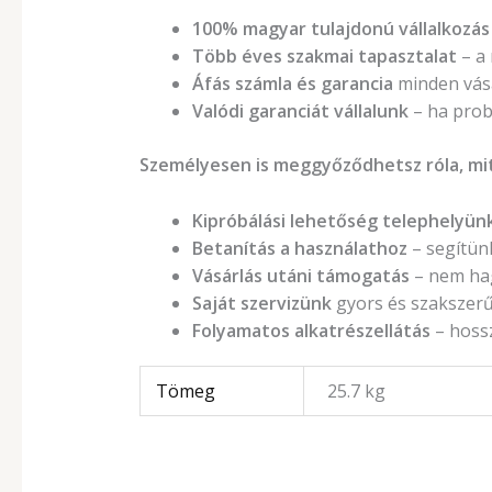
100% magyar tulajdonú vállalkozás
Több éves szakmai tapasztalat
– a
Áfás számla és garancia
minden vás
Valódi garanciát vállalunk
– ha prob
Személyesen is meggyőződhetsz róla, mit
Kipróbálási lehetőség telephelyün
Betanítás a használathoz
– segítünk
Vásárlás utáni támogatás
– nem ha
Saját szervizünk
gyors és szakszerű 
Folyamatos alkatrészellátás
– hossz
Tömeg
25.7 kg