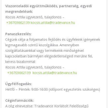
Viszonteladói együttműködés, partnerség, egyedi
megrendelések:
Kocsis Attila ügyvezető, tulajdonos –
+36703662139
kocsis.attila@tradevance.hu
Panaszkezelés:
Cégünk célja a folyamatos fejlődés és ügyfeleink igényeinek
legmagasabb szintű kiszolgálása. Amennyiben
szolgáltatásainkkal vagy termékeink minőségével
kapcsolatban bármilyen elégedetlenséged merülne fel,
keress bizalommal:
Kocsis Attila ügyvezető, tulajdonos –
+36703662139
kocsis.attila@tradevance.hu
Ügyfélfogadás:
Hétfő – Péntek: 9:00-16:00 (időpont egyeztetés szükséges)
Céginformációk:
A cég elnevezése: Tradevance Korlátolt Felelősségű