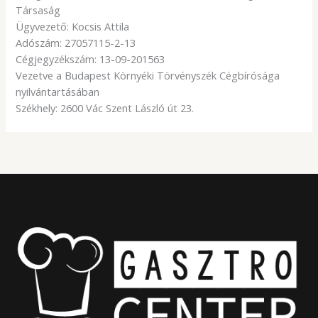
Társaság
Ügyvezető: Kocsis Attila
Adószám: 27057115-2-13
Cégjegyzékszám: 13-09-201563
Vezetve a Budapest Környéki Törvényszék Cégbírósága
nyilvántartásában
Székhely: 2600 Vác Szent László út 23.