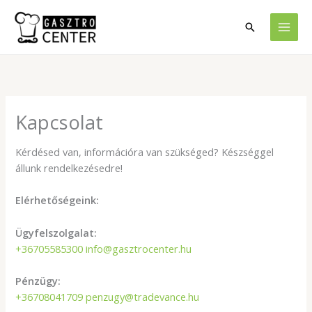
Skip
to
Search
content
Kapcsolat
Kérdésed van, információra van szükséged? Készséggel
állunk rendelkezésedre!
Elérhetőségeink:
Ügyfelszolgalat:
+36705585300
info@
gasztrocenter
.hu
Pénzügy:
+36708041709
penzugy@tradevance.hu